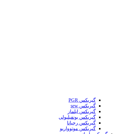
گیربکس PGR
گیربکس sew
گیربکس ایلماز
گیربکس بونفیلیولی
گیربکس رجیانا
گیربکس موتوواریو