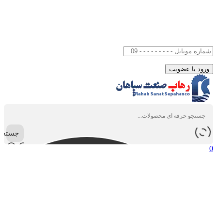
جستجو
0