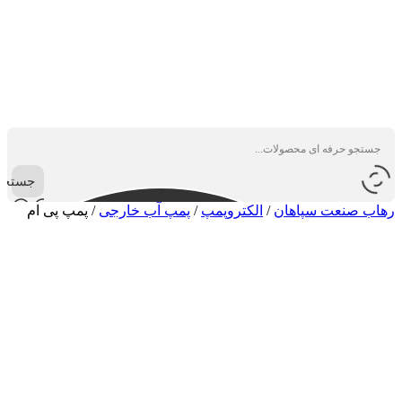
جستجو
رهاب صنعت سپاهان
/
الکتروپمپ
/
پمپ آب خارجی
/
پمپ پی ام