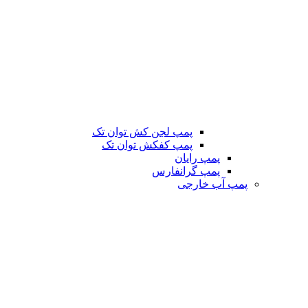
پمپ لجن کش توان تک
پمپ کفکش توان تک
پمپ رایان
پمپ گرانفارس
پمپ آب خارجی