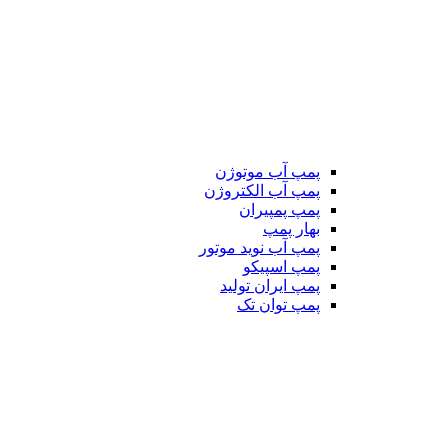
پمپ آب موتوژن
پمپ آب الکتروژن
پمپ پمپیران
بهار پمپ
پمپ آب نوید موتور
پمپ اسپیکو
پمپ ایران تولید
پمپ توان تک