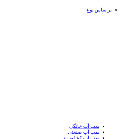
براساس نوع
پمپ آب خانگی
پمپ آب صنعتی
پمپ آب کشاورزی