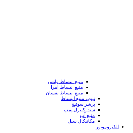
منبع انبساط واتس
منبع انبساط امرا
منبع انبساط تفسان
تیوپ منبع انبساط
پرشر سوئیچ
ست کنترل پمپ
منبع آب
مکانیکال سیل
الکتروموتور