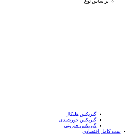
براساس نوع
گیربکس هلیکال
گیربکس خورشیدی
گیربکس حلزونی
ست کامل اقتصادی