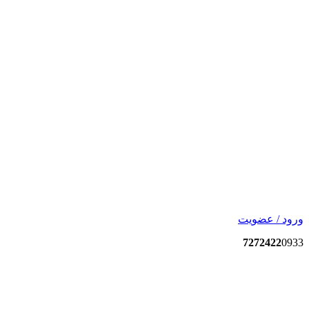
ورود / عضویت
7272422
0933