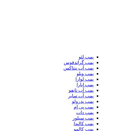
پمپ لئو
پمپ گراندفوس
پمپ آب پنتاکس
پمپ ویلو
پمپ لوارا
پمپ ابارا
پمپ آب تایفو
پمپ آب سایر
پمپ پدرولو
پمپ پی ام
پمپ داب
پمپ سیلور
پمپ کالپدا
پمپ کالمو