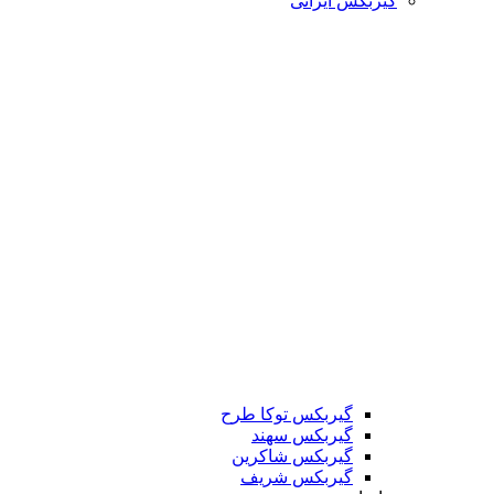
گیربکس ایرانی
گیربکس توکا طرح
گیربکس سهند
گیربکس شاکرین
گیربکس شریف