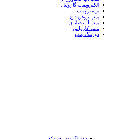
الکتروپمپ گازوئیل
بوستر پمپ
پمپ روغن داغ
پمپ آب صابون
پمپ کارواش
دوزینگ پمپ
دوزینگ پمپ جسکو