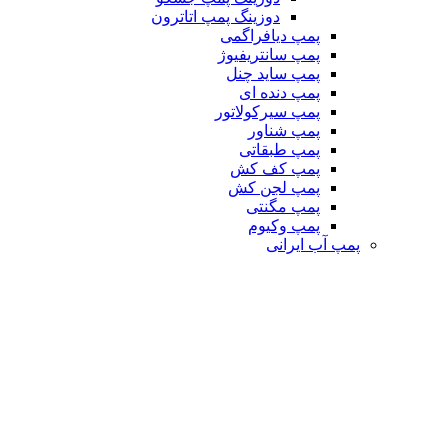
دوزینگ پمپ اتاترون
پمپ دیافراگمی
پمپ سانتریفیوژ
پمپ ساید چنل
پمپ دنده ای
پمپ سیرکولاتور
پمپ شناور
پمپ طبقاتی
پمپ کف کش
پمپ لجن کش
پمپ مگنتی
پمپ وکیوم
پمپ آب ایرانی