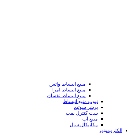
منبع انبساط واتس
منبع انبساط امرا
منبع انبساط تفسان
تیوپ منبع انبساط
پرشر سوئیچ
ست کنترل پمپ
منبع آب
مکانیکال سیل
الکتروموتور