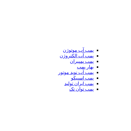
پمپ آب موتوژن
پمپ آب الکتروژن
پمپ پمپیران
بهار پمپ
پمپ آب نوید موتور
پمپ اسپیکو
پمپ ایران تولید
پمپ توان تک