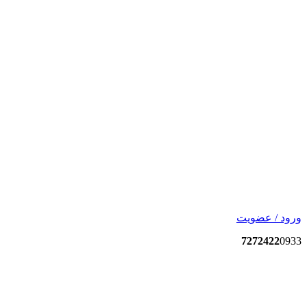
ورود / عضویت
7272422
0933