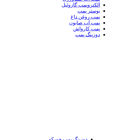
الکتروپمپ گازوئیل
بوستر پمپ
پمپ روغن داغ
پمپ آب صابون
پمپ کارواش
دوزینگ پمپ
دوزینگ پمپ جسکو