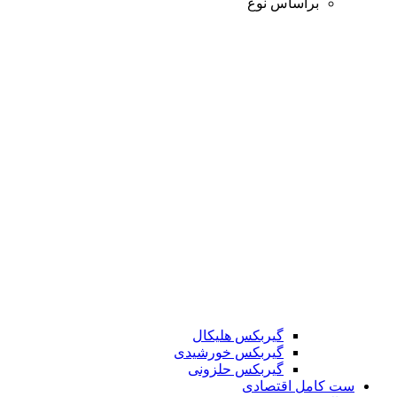
براساس نوع
گیربکس هلیکال
گیربکس خورشیدی
گیربکس حلزونی
ست کامل اقتصادی