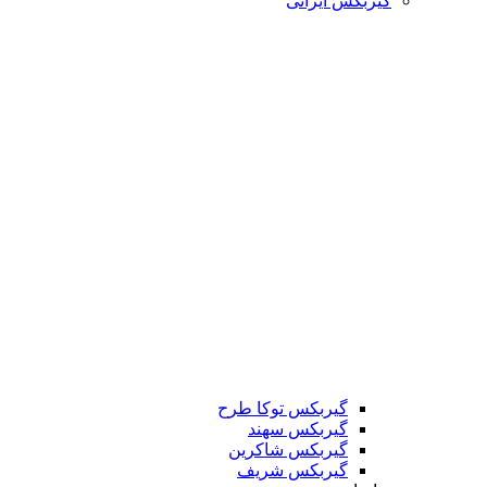
گیربکس ایرانی
گیربکس توکا طرح
گیربکس سهند
گیربکس شاکرین
گیربکس شریف