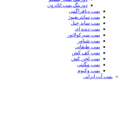
دوزینگ پمپ اتاترون
پمپ دیافراگمی
پمپ سانتریفیوژ
پمپ ساید چنل
پمپ دنده ای
پمپ سیرکولاتور
پمپ شناور
پمپ طبقاتی
پمپ کف کش
پمپ لجن کش
پمپ مگنتی
پمپ وکیوم
پمپ آب ایرانی