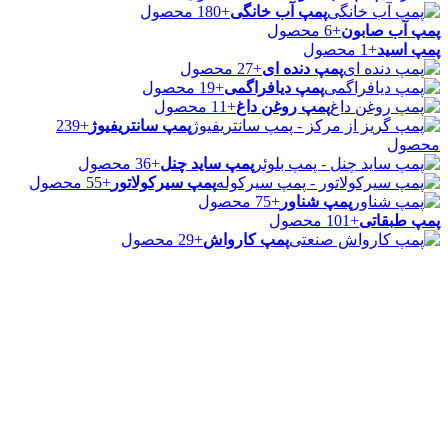
پمپ آب خانگی
+180 محصول
پمپ آب صابون
+6 محصول
پمپ اسید
+1 محصول
پمپ دنده ای
+27 محصول
پمپ دیافراگمی
+19 محصول
پمپ روغن داغ
+11 محصول
پمپ سانتریفیوژ
+239
محصول
پمپ ساید چنل
+36 محصول
پمپ سیرکولاتور
+55 محصول
پمپ شناور
+75 محصول
پمپ طبقاتی
+101 محصول
پمپ کارواش
+29 محصول