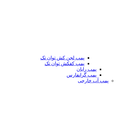
پمپ لجن کش توان تک
پمپ کفکش توان تک
پمپ رایان
پمپ گرانفارس
پمپ آب خارجی