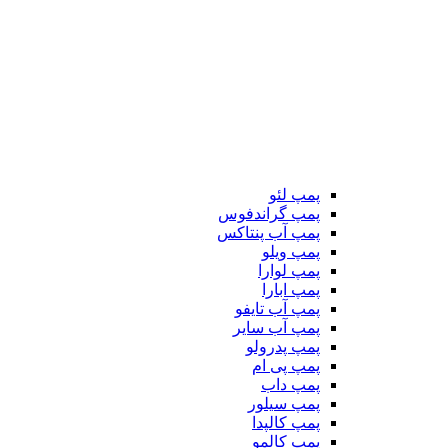
پمپ لئو
پمپ گراندفوس
پمپ آب پنتاکس
پمپ ویلو
پمپ لوارا
پمپ ابارا
پمپ آب تایفو
پمپ آب سایر
پمپ پدرولو
پمپ پی ام
پمپ داب
پمپ سیلور
پمپ کالپدا
پمپ کالمو