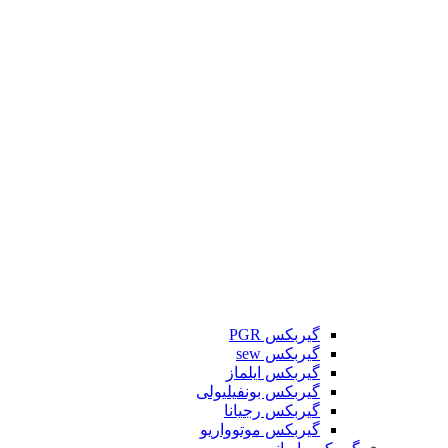
گیربکس PGR
گیربکس sew
گیربکس ایلماز
گیربکس بونفیلیولی
گیربکس رجیانا
گیربکس موتوواریو