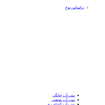
براساس نوع
پمپ آب خانگی
پمپ آب صنعتی
پمپ آب کشاورزی