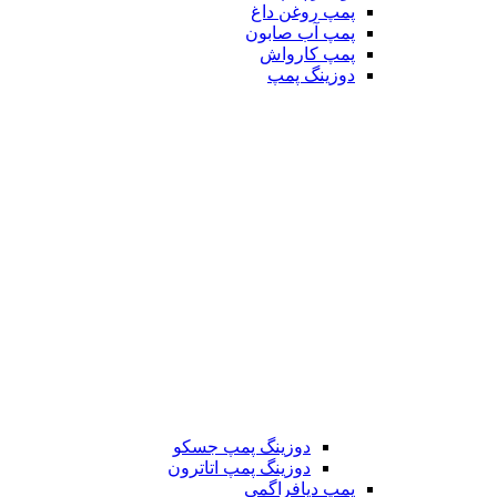
پمپ روغن داغ
پمپ آب صابون
پمپ کارواش
دوزینگ پمپ
دوزینگ پمپ جسکو
دوزینگ پمپ اتاترون
پمپ دیافراگمی