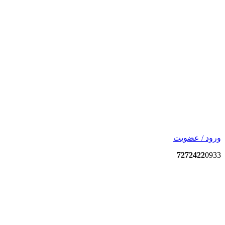
ورود / عضویت
7272422
0933