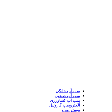
پمپ آب خانگی
پمپ آب صنعتی
پمپ آب کشاورزی
الکتروپمپ گازوئیل
بوستر پمپ