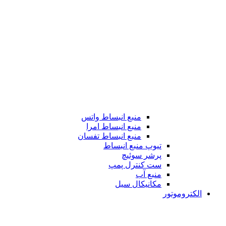
منبع انبساط واتس
منبع انبساط امرا
منبع انبساط تفسان
تیوپ منبع انبساط
پرشر سوئیچ
ست کنترل پمپ
منبع آب
مکانیکال سیل
الکتروموتور