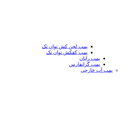
پمپ لجن کش توان تک
پمپ کفکش توان تک
پمپ رایان
پمپ گرانفارس
پمپ آب خارجی