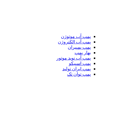
پمپ آب موتوژن
پمپ آب الکتروژن
پمپ پمپیران
بهار پمپ
پمپ آب نوید موتور
پمپ اسپیکو
پمپ ایران تولید
پمپ توان تک