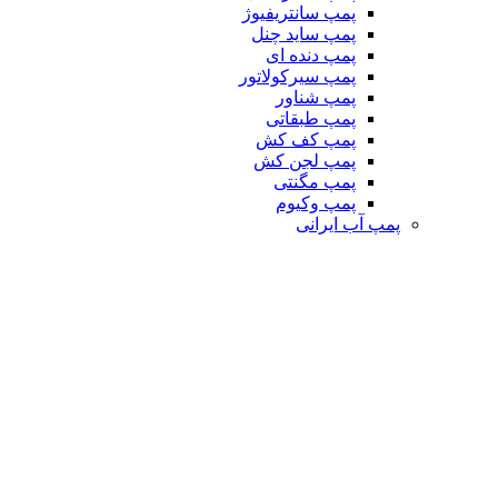
پمپ سانتریفیوژ
پمپ ساید چنل
پمپ دنده ای
پمپ سیرکولاتور
پمپ شناور
پمپ طبقاتی
پمپ کف کش
پمپ لجن کش
پمپ مگنتی
پمپ وکیوم
پمپ آب ایرانی