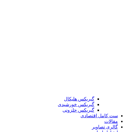
گیربکس هلیکال
گیربکس خورشیدی
گیربکس حلزونی
ست کامل اقتصادی
مقالات
گالری تصاویر