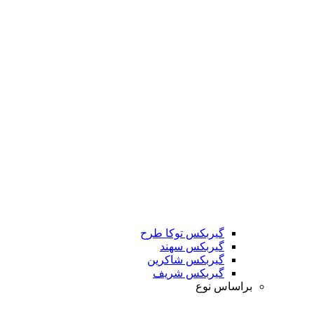
گیربکس توکا طرح
گیربکس سهند
گیربکس شاکرین
گیربکس شریف
براساس نوع