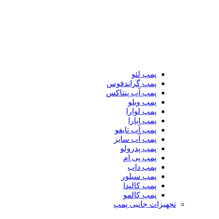
پمپ لئو
پمپ گراندفوس
پمپ آب پنتاکس
پمپ ویلو
پمپ لوارا
پمپ ابارا
پمپ آب تایفو
پمپ آب سایر
پمپ پدرولو
پمپ پی ام
پمپ داب
پمپ سیلور
پمپ کالپدا
پمپ کالمو
تجهیزات جانبی پمپ