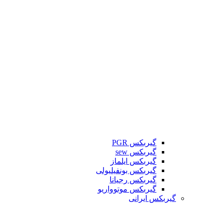
گیربکس PGR
گیربکس sew
گیربکس ایلماز
گیربکس بونفیلیولی
گیربکس رجیانا
گیربکس موتوواریو
گیربکس ایرانی