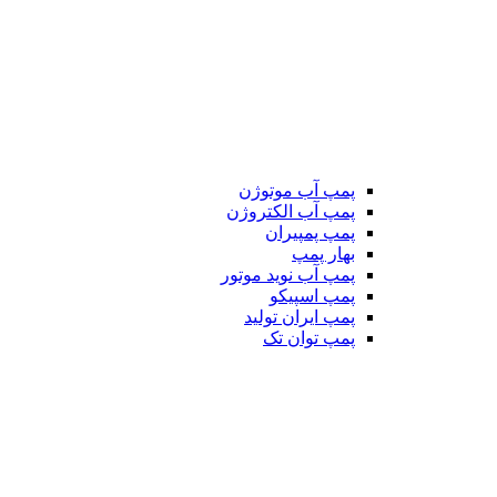
پمپ آب موتوژن
پمپ آب الکتروژن
پمپ پمپیران
بهار پمپ
پمپ آب نوید موتور
پمپ اسپیکو
پمپ ایران تولید
پمپ توان تک