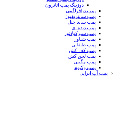
دوزینگ پمپ اتاترون
پمپ دیافراگمی
پمپ سانتریفیوژ
پمپ ساید چنل
پمپ دنده ای
پمپ سیرکولاتور
پمپ شناور
پمپ طبقاتی
پمپ کف کش
پمپ لجن کش
پمپ مگنتی
پمپ وکیوم
پمپ آب ایرانی