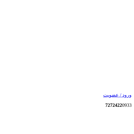
ورود / عضویت
7272422
0933