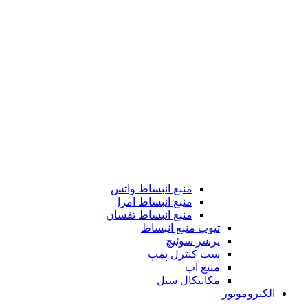
منبع انبساط واتس
منبع انبساط امرا
منبع انبساط تفسان
تیوپ منبع انبساط
پرشر سوئیچ
ست کنترل پمپ
منبع آب
مکانیکال سیل
الکتروموتور