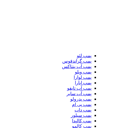
پمپ لئو
پمپ گراندفوس
پمپ آب پنتاکس
پمپ ویلو
پمپ لوارا
پمپ ابارا
پمپ آب تایفو
پمپ آب سایر
پمپ پدرولو
پمپ پی ام
پمپ داب
پمپ سیلور
پمپ کالپدا
پمپ کالمو