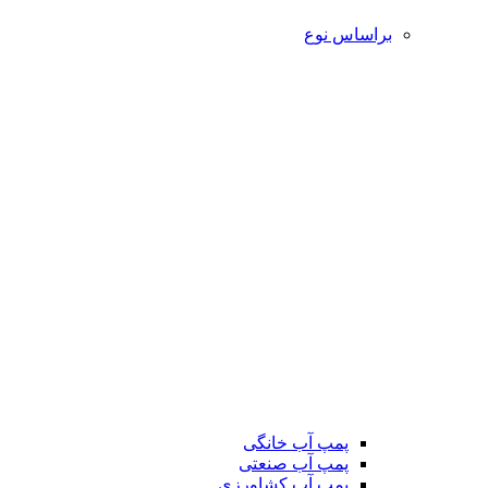
براساس نوع
پمپ آب خانگی
پمپ آب صنعتی
پمپ آب کشاورزی