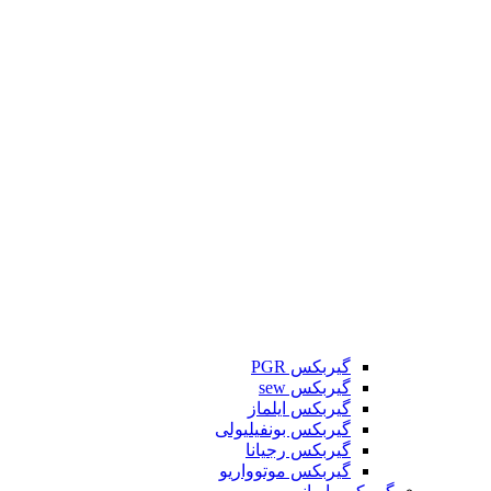
گیربکس PGR
گیربکس sew
گیربکس ایلماز
گیربکس بونفیلیولی
گیربکس رجیانا
گیربکس موتوواریو