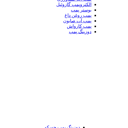
الکتروپمپ گازوئیل
بوستر پمپ
پمپ روغن داغ
پمپ آب صابون
پمپ کارواش
دوزینگ پمپ
دوزینگ پمپ جسکو