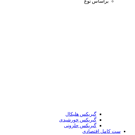
براساس نوع
گیربکس هلیکال
گیربکس خورشیدی
گیربکس حلزونی
ست کامل اقتصادی