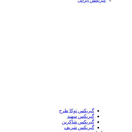
گیربکس ایرانی
گیربکس توکا طرح
گیربکس سهند
گیربکس شاکرین
گیربکس شریف