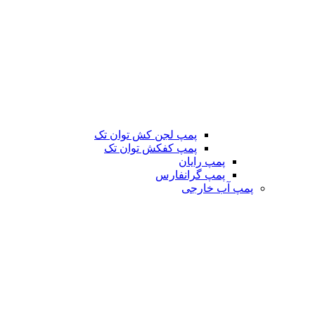
پمپ لجن کش توان تک
پمپ کفکش توان تک
پمپ رایان
پمپ گرانفارس
پمپ آب خارجی