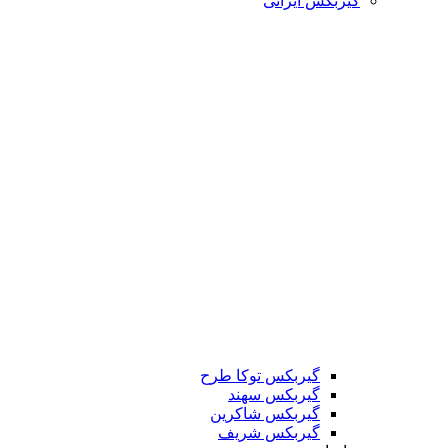
گیربکس ایرانی
گیربکس توکا طرح
گیربکس سهند
گیربکس شاکرین
گیربکس شریف