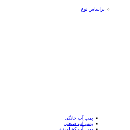
براساس نوع
پمپ آب خانگی
پمپ آب صنعتی
پمپ آب کشاورزی