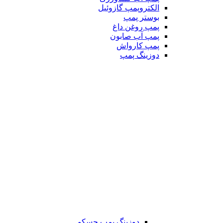
الکتروپمپ گازوئیل
بوستر پمپ
پمپ روغن داغ
پمپ آب صابون
پمپ کارواش
دوزینگ پمپ
دوزینگ پمپ جسکو