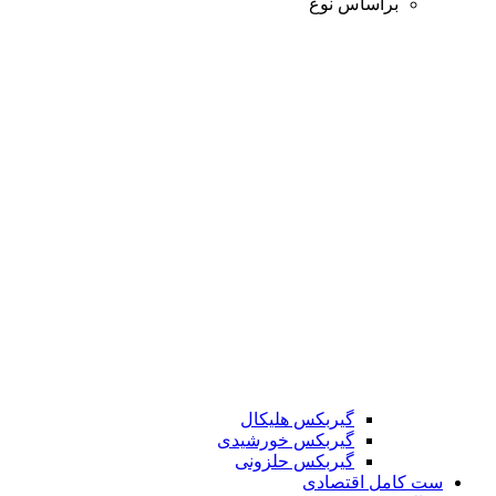
براساس نوع
گیربکس هلیکال
گیربکس خورشیدی
گیربکس حلزونی
ست کامل اقتصادی