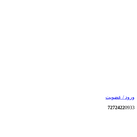
ورود / عضویت
7272422
0933