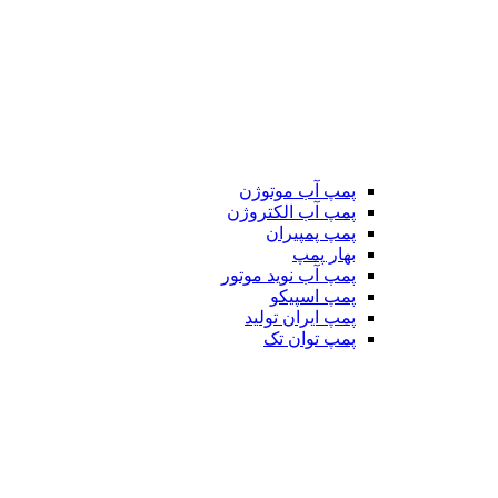
پمپ آب موتوژن
پمپ آب الکتروژن
پمپ پمپیران
بهار پمپ
پمپ آب نوید موتور
پمپ اسپیکو
پمپ ایران تولید
پمپ توان تک