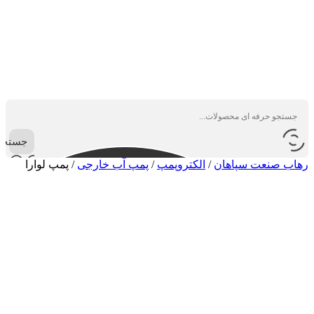
جستجو
رهاب صنعت سپاهان
/
الکتروپمپ
/
پمپ آب خارجی
/
پمپ لوارا