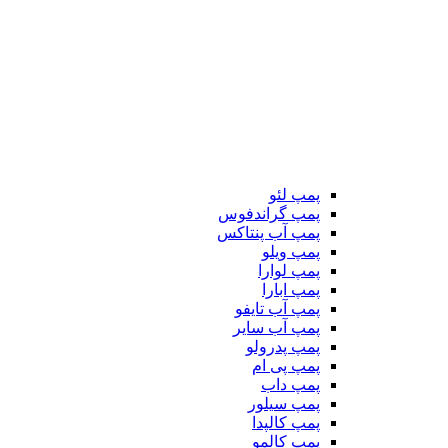
پمپ لئو
پمپ گراندفوس
پمپ آب پنتاکس
پمپ ویلو
پمپ لوارا
پمپ ابارا
پمپ آب تایفو
پمپ آب سایر
پمپ پدرولو
پمپ پی ام
پمپ داب
پمپ سیلور
پمپ کالپدا
پمپ کالمو