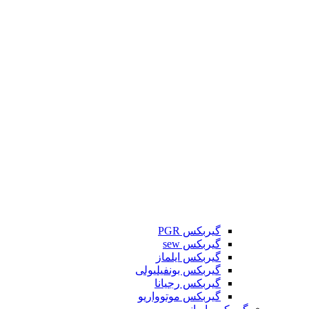
گیربکس PGR
گیربکس sew
گیربکس ایلماز
گیربکس بونفیلیولی
گیربکس رجیانا
گیربکس موتوواریو