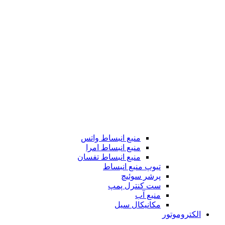
منبع انبساط واتس
منبع انبساط امرا
منبع انبساط تفسان
تیوپ منبع انبساط
پرشر سوئیچ
ست کنترل پمپ
منبع آب
مکانیکال سیل
الکتروموتور