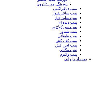
دوزینگ پمپ اتاترون
پمپ دیافراگمی
پمپ سانتریفیوژ
پمپ ساید چنل
پمپ دنده ای
پمپ سیرکولاتور
پمپ شناور
پمپ طبقاتی
پمپ کف کش
پمپ لجن کش
پمپ مگنتی
پمپ وکیوم
پمپ آب ایرانی