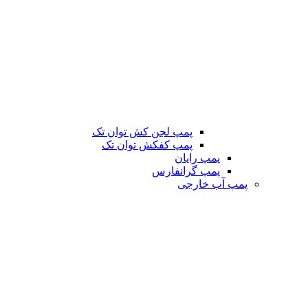
پمپ لجن کش توان تک
پمپ کفکش توان تک
پمپ رایان
پمپ گرانفارس
پمپ آب خارجی