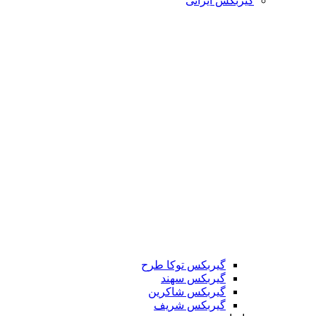
گیربکس ایرانی
گیربکس توکا طرح
گیربکس سهند
گیربکس شاکرین
گیربکس شریف