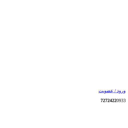
ورود / عضویت
7272422
0933