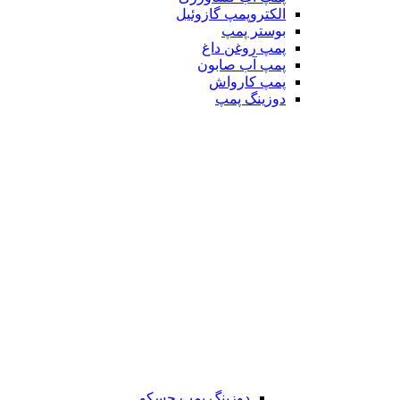
الکتروپمپ گازوئیل
بوستر پمپ
پمپ روغن داغ
پمپ آب صابون
پمپ کارواش
دوزینگ پمپ
دوزینگ پمپ جسکو