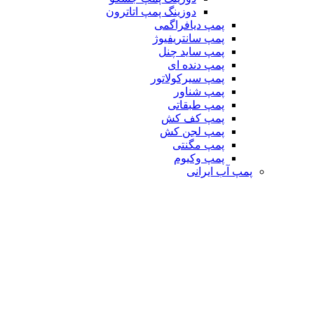
دوزینگ پمپ اتاترون
پمپ دیافراگمی
پمپ سانتریفیوژ
پمپ ساید چنل
پمپ دنده ای
پمپ سیرکولاتور
پمپ شناور
پمپ طبقاتی
پمپ کف کش
پمپ لجن کش
پمپ مگنتی
پمپ وکیوم
پمپ آب ایرانی