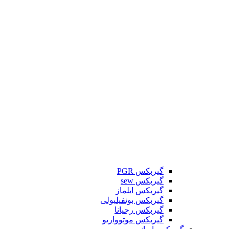
گیربکس PGR
گیربکس sew
گیربکس ایلماز
گیربکس بونفیلیولی
گیربکس رجیانا
گیربکس موتوواریو