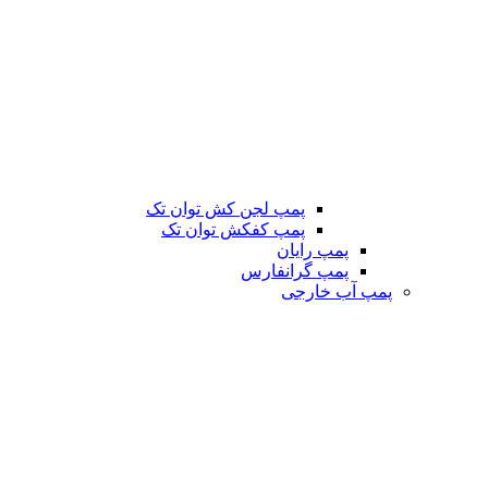
پمپ لجن کش توان تک
پمپ کفکش توان تک
پمپ رایان
پمپ گرانفارس
پمپ آب خارجی