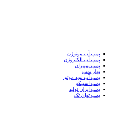
پمپ آب موتوژن
پمپ آب الکتروژن
پمپ پمپیران
بهار پمپ
پمپ آب نوید موتور
پمپ اسپیکو
پمپ ایران تولید
پمپ توان تک