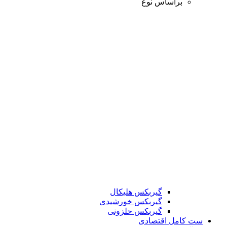
براساس نوع
گیربکس هلیکال
گیربکس خورشیدی
گیربکس حلزونی
ست کامل اقتصادی