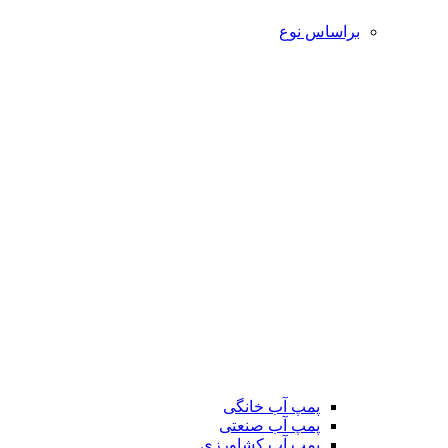
براساس نوع
پمپ آب خانگی
پمپ آب صنعتی
پمپ آب کشاورزی