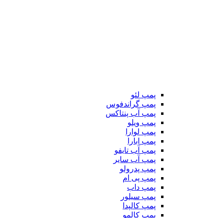
پمپ لئو
پمپ گراندفوس
پمپ آب پنتاکس
پمپ ویلو
پمپ لوارا
پمپ ابارا
پمپ آب تایفو
پمپ آب سایر
پمپ پدرولو
پمپ پی ام
پمپ داب
پمپ سیلور
پمپ کالپدا
پمپ کالمو