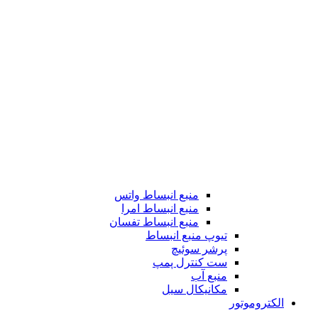
منبع انبساط واتس
منبع انبساط امرا
منبع انبساط تفسان
تیوپ منبع انبساط
پرشر سوئیچ
ست کنترل پمپ
منبع آب
مکانیکال سیل
الکتروموتور