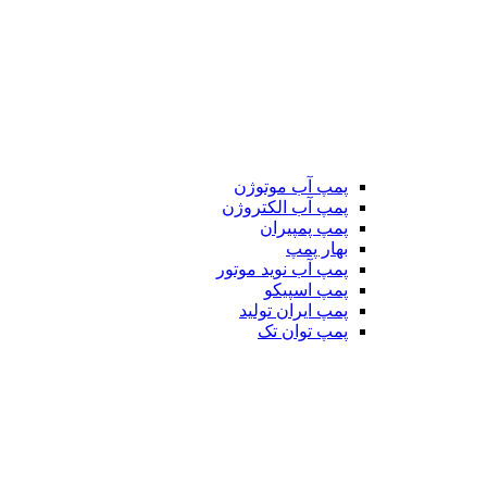
پمپ آب موتوژن
پمپ آب الکتروژن
پمپ پمپیران
بهار پمپ
پمپ آب نوید موتور
پمپ اسپیکو
پمپ ایران تولید
پمپ توان تک