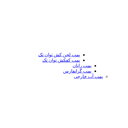
پمپ لجن کش توان تک
پمپ کفکش توان تک
پمپ رایان
پمپ گرانفارس
پمپ آب خارجی