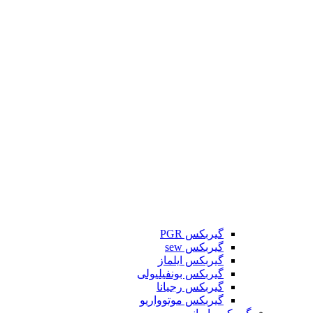
گیربکس PGR
گیربکس sew
گیربکس ایلماز
گیربکس بونفیلیولی
گیربکس رجیانا
گیربکس موتوواریو