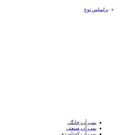
براساس نوع
پمپ آب خانگی
پمپ آب صنعتی
پمپ آب کشاورزی