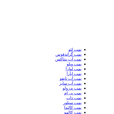
پمپ لئو
پمپ گراندفوس
پمپ آب پنتاکس
پمپ ویلو
پمپ لوارا
پمپ ابارا
پمپ آب تایفو
پمپ آب سایر
پمپ پدرولو
پمپ پی ام
پمپ داب
پمپ سیلور
پمپ کالپدا
پمپ کالمو