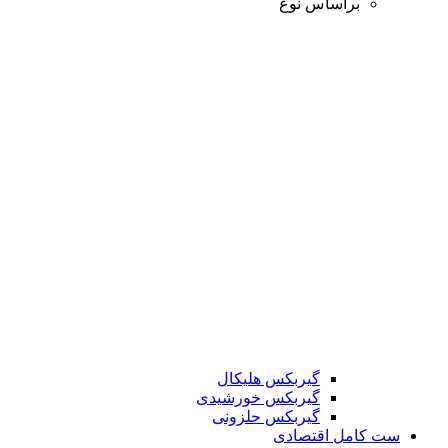
براساس نوع
گیربکس هلیکال
گیربکس خورشیدی
گیربکس حلزونی
ست کامل اقتصادی