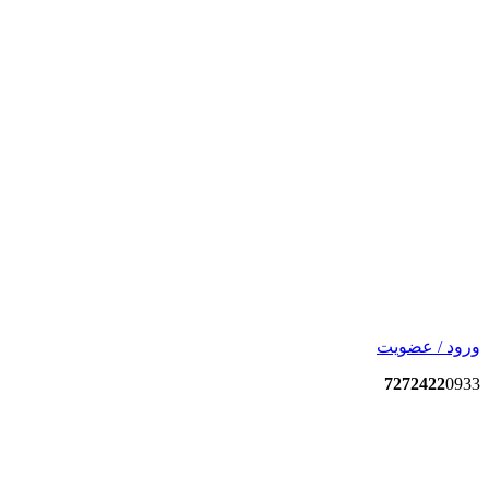
ورود / عضویت
7272422
0933