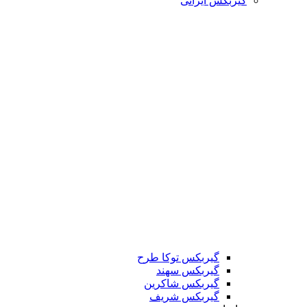
گیربکس ایرانی
گیربکس توکا طرح
گیربکس سهند
گیربکس شاکرین
گیربکس شریف