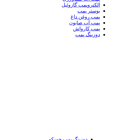
الکتروپمپ گازوئیل
بوستر پمپ
پمپ روغن داغ
پمپ آب صابون
پمپ کارواش
دوزینگ پمپ
دوزینگ پمپ جسکو