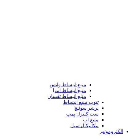
منبع انبساط واتس
منبع انبساط امرا
منبع انبساط تفسان
تیوپ منبع انبساط
پرشر سوئیچ
ست کنترل پمپ
منبع آب
مکانیکال سیل
الکتروموتور