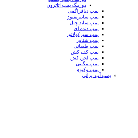
دوزینگ پمپ اتاترون
پمپ دیافراگمی
پمپ سانتریفیوژ
پمپ ساید چنل
پمپ دنده ای
پمپ سیرکولاتور
پمپ شناور
پمپ طبقاتی
پمپ کف کش
پمپ لجن کش
پمپ مگنتی
پمپ وکیوم
پمپ آب ایرانی