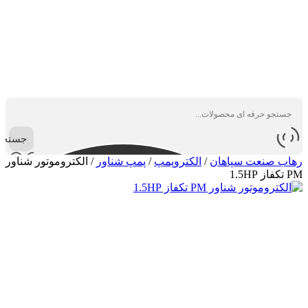
جستجو
رهاب صنعت سپاهان
/
الکتروپمپ
/
پمپ شناور
/
الکتروموتور شناور
PM تکفاز 1.5HP