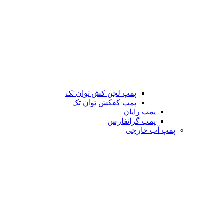
پمپ لجن کش توان تک
پمپ کفکش توان تک
پمپ رایان
پمپ گرانفارس
پمپ آب خارجی