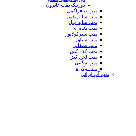
دوزینگ پمپ اتاترون
پمپ دیافراگمی
پمپ سانتریفیوژ
پمپ ساید چنل
پمپ دنده ای
پمپ سیرکولاتور
پمپ شناور
پمپ طبقاتی
پمپ کف کش
پمپ لجن کش
پمپ مگنتی
پمپ وکیوم
پمپ آب ایرانی