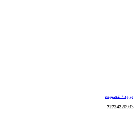
ورود / عضویت
7272422
0933