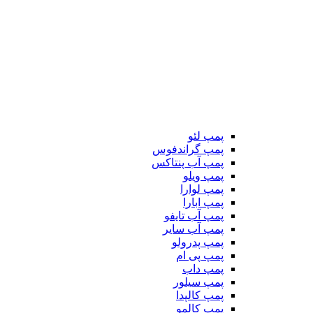
پمپ لئو
پمپ گراندفوس
پمپ آب پنتاکس
پمپ ویلو
پمپ لوارا
پمپ ابارا
پمپ آب تایفو
پمپ آب سایر
پمپ پدرولو
پمپ پی ام
پمپ داب
پمپ سیلور
پمپ کالپدا
پمپ کالمو