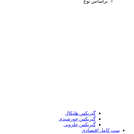
براساس نوع
گیربکس هلیکال
گیربکس خورشیدی
گیربکس حلزونی
ست کامل اقتصادی