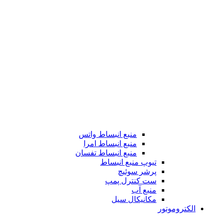
منبع انبساط واتس
منبع انبساط امرا
منبع انبساط تفسان
تیوپ منبع انبساط
پرشر سوئیچ
ست کنترل پمپ
منبع آب
مکانیکال سیل
الکتروموتور