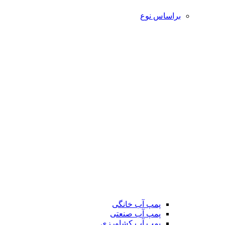
براساس نوع
پمپ آب خانگی
پمپ آب صنعتی
پمپ آب کشاورزی