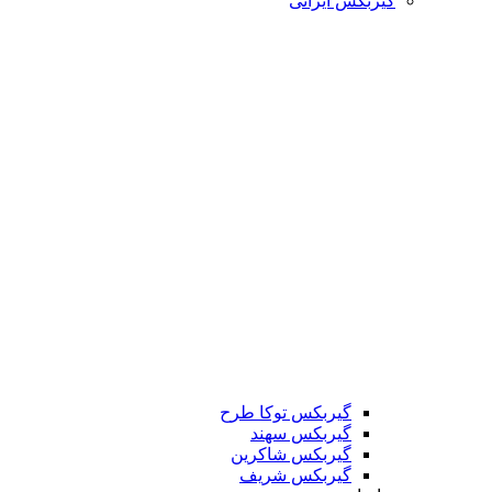
گیربکس ایرانی
گیربکس توکا طرح
گیربکس سهند
گیربکس شاکرین
گیربکس شریف