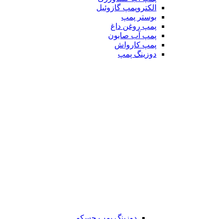
الکتروپمپ گازوئیل
بوستر پمپ
پمپ روغن داغ
پمپ آب صابون
پمپ کارواش
دوزینگ پمپ
دوزینگ پمپ جسکو