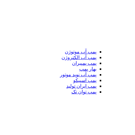
پمپ آب موتوژن
پمپ آب الکتروژن
پمپ پمپیران
بهار پمپ
پمپ آب نوید موتور
پمپ اسپیکو
پمپ ایران تولید
پمپ توان تک