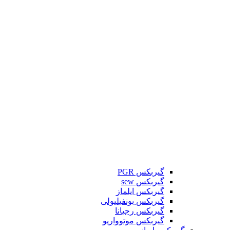
گیربکس PGR
گیربکس sew
گیربکس ایلماز
گیربکس بونفیلیولی
گیربکس رجیانا
گیربکس موتوواریو