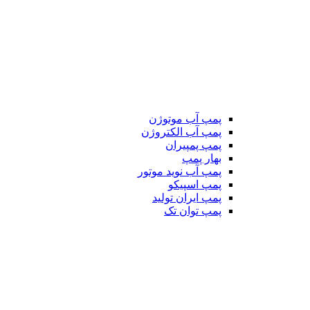
پمپ آب موتوژن
پمپ آب الکتروژن
پمپ پمپیران
بهار پمپ
پمپ آب نوید موتور
پمپ اسپیکو
پمپ ایران تولید
پمپ توان تک