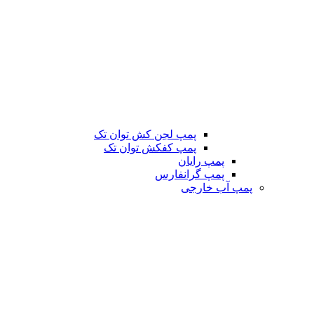
پمپ لجن کش توان تک
پمپ کفکش توان تک
پمپ رایان
پمپ گرانفارس
پمپ آب خارجی