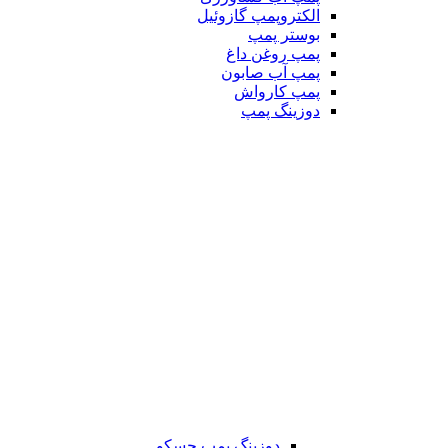
الکتروپمپ گازوئیل
بوستر پمپ
پمپ روغن داغ
پمپ آب صابون
پمپ کارواش
دوزینگ پمپ
دوزینگ پمپ جسکو