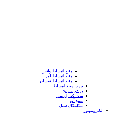
منبع انبساط واتس
منبع انبساط امرا
منبع انبساط تفسان
تیوپ منبع انبساط
پرشر سوئیچ
ست کنترل پمپ
منبع آب
مکانیکال سیل
الکتروموتور