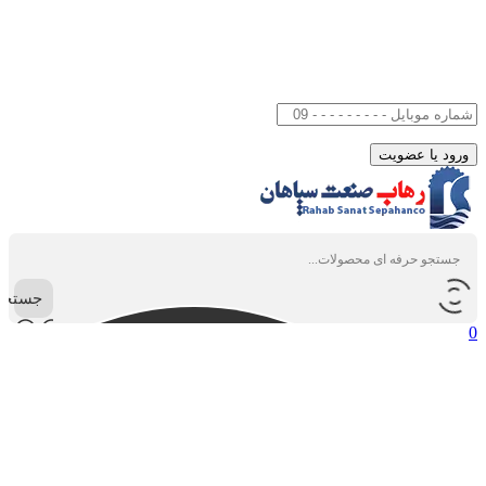
جستجو
0