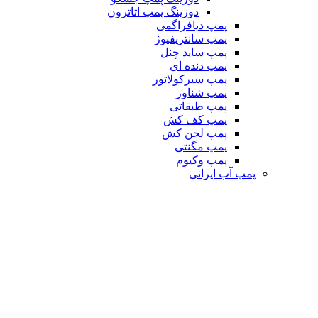
دوزینگ پمپ اتاترون
پمپ دیافراگمی
پمپ سانتریفیوژ
پمپ ساید چنل
پمپ دنده ای
پمپ سیرکولاتور
پمپ شناور
پمپ طبقاتی
پمپ کف کش
پمپ لجن کش
پمپ مگنتی
پمپ وکیوم
پمپ آب ایرانی