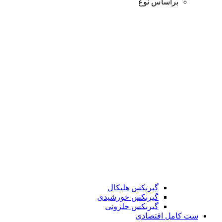
براساس نوع
گیربکس هلیکال
گیربکس خورشیدی
گیربکس حلزونی
ست کامل اقتصادی