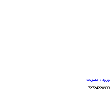
ورود / عضویت
7272422
0933