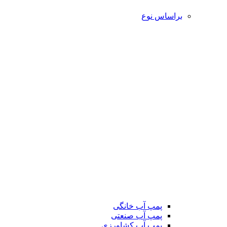
براساس نوع
پمپ آب خانگی
پمپ آب صنعتی
پمپ آب کشاورزی