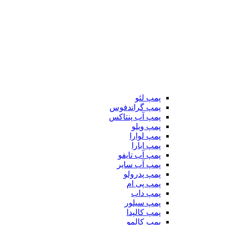
پمپ لئو
پمپ گراندفوس
پمپ آب پنتاکس
پمپ ویلو
پمپ لوارا
پمپ ابارا
پمپ آب تایفو
پمپ آب سایر
پمپ پدرولو
پمپ پی ام
پمپ داب
پمپ سیلور
پمپ کالپدا
پمپ کالمو