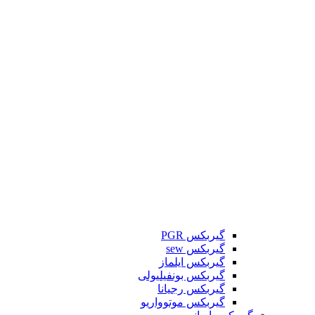
گیربکس PGR
گیربکس sew
گیربکس ایلماز
گیربکس بونفیلیولی
گیربکس رجیانا
گیربکس موتوواریو