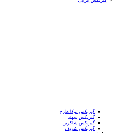
گیربکس ایرانی
گیربکس توکا طرح
گیربکس سهند
گیربکس شاکرین
گیربکس شریف