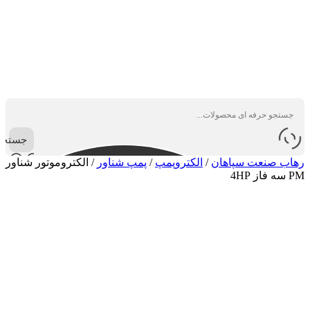
جستجو
رهاب صنعت سپاهان
/
الکتروپمپ
/
پمپ شناور
/
الکتروموتور شناور
PM سه فاز 4HP