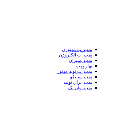
پمپ آب موتوژن
پمپ آب الکتروژن
پمپ پمپیران
بهار پمپ
پمپ آب نوید موتور
پمپ اسپیکو
پمپ ایران تولید
پمپ توان تک