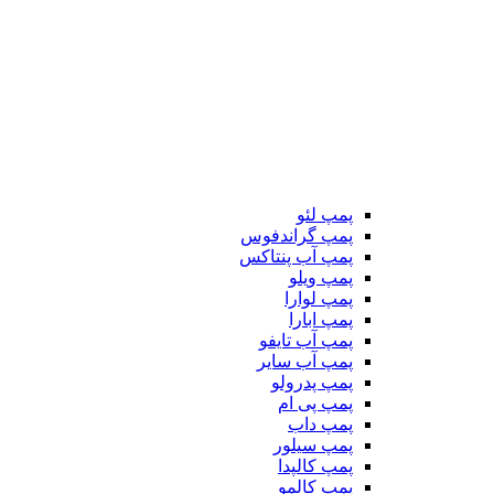
پمپ لئو
پمپ گراندفوس
پمپ آب پنتاکس
پمپ ویلو
پمپ لوارا
پمپ ابارا
پمپ آب تایفو
پمپ آب سایر
پمپ پدرولو
پمپ پی ام
پمپ داب
پمپ سیلور
پمپ کالپدا
پمپ کالمو