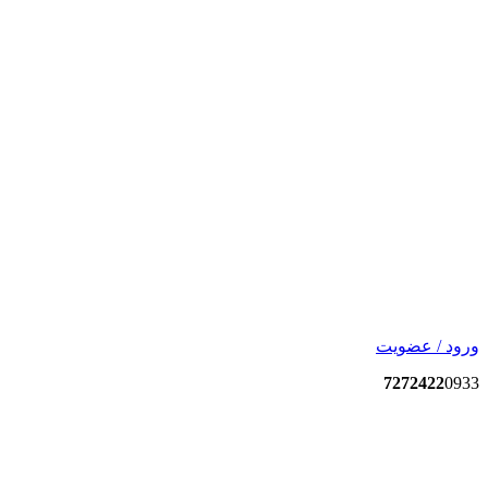
ورود / عضویت
7272422
0933