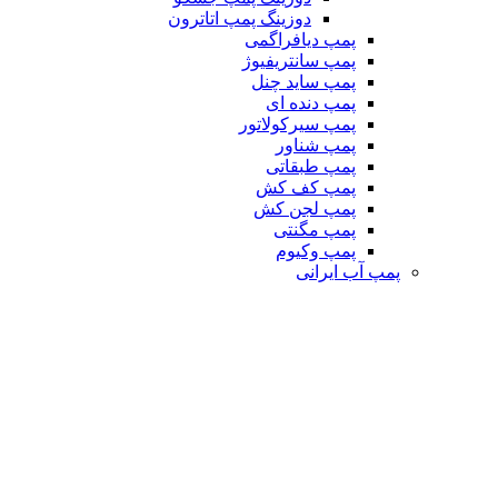
دوزینگ پمپ اتاترون
پمپ دیافراگمی
پمپ سانتریفیوژ
پمپ ساید چنل
پمپ دنده ای
پمپ سیرکولاتور
پمپ شناور
پمپ طبقاتی
پمپ کف کش
پمپ لجن کش
پمپ مگنتی
پمپ وکیوم
پمپ آب ایرانی