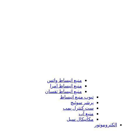
منبع انبساط واتس
منبع انبساط امرا
منبع انبساط تفسان
تیوپ منبع انبساط
پرشر سوئیچ
ست کنترل پمپ
منبع آب
مکانیکال سیل
الکتروموتور