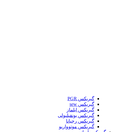
گیربکس PGR
گیربکس sew
گیربکس ایلماز
گیربکس بونفیلیولی
گیربکس رجیانا
گیربکس موتوواریو