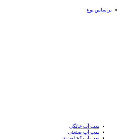
براساس نوع
پمپ آب خانگی
پمپ آب صنعتی
پمپ آب کشاورزی