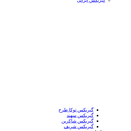
گیربکس ایرانی
گیربکس توکا طرح
گیربکس سهند
گیربکس شاکرین
گیربکس شریف