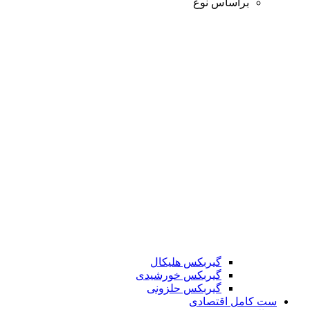
براساس نوع
گیربکس هلیکال
گیربکس خورشیدی
گیربکس حلزونی
ست کامل اقتصادی