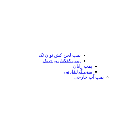
پمپ لجن کش توان تک
پمپ کفکش توان تک
پمپ رایان
پمپ گرانفارس
پمپ آب خارجی