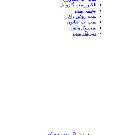
الکتروپمپ گازوئیل
بوستر پمپ
پمپ روغن داغ
پمپ آب صابون
پمپ کارواش
دوزینگ پمپ
دوزینگ پمپ جسکو