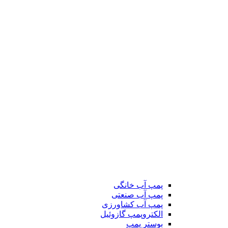
پمپ آب خانگی
پمپ آب صنعتی
پمپ آب کشاورزی
الکتروپمپ گازوئیل
بوستر پمپ