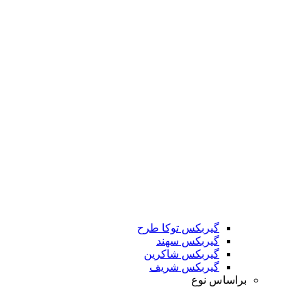
گیربکس توکا طرح
گیربکس سهند
گیربکس شاکرین
گیربکس شریف
براساس نوع