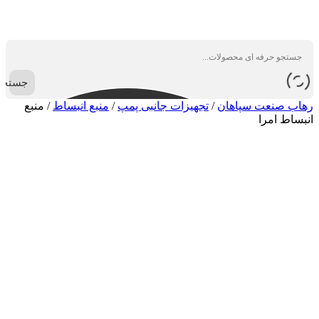
جستجو
رهاب صنعت سپاهان
/
تجهیزات جانبی پمپ
/
منبع انبساط
/
منبع
انبساط امرا