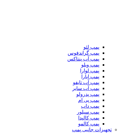
پمپ لئو
پمپ گراندفوس
پمپ آب پنتاکس
پمپ ویلو
پمپ لوارا
پمپ ابارا
پمپ آب تایفو
پمپ آب سایر
پمپ پدرولو
پمپ پی ام
پمپ داب
پمپ سیلور
پمپ کالپدا
پمپ کالمو
تجهیزات جانبی پمپ