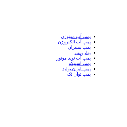
پمپ آب موتوژن
پمپ آب الکتروژن
پمپ پمپیران
بهار پمپ
پمپ آب نوید موتور
پمپ اسپیکو
پمپ ایران تولید
پمپ توان تک