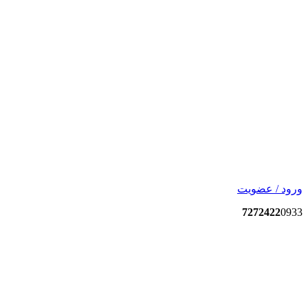
ورود / عضویت
7272422
0933