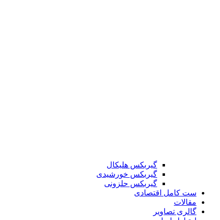
گیربکس هلیکال
گیربکس خورشیدی
گیربکس حلزونی
ست کامل اقتصادی
مقالات
گالری تصاویر