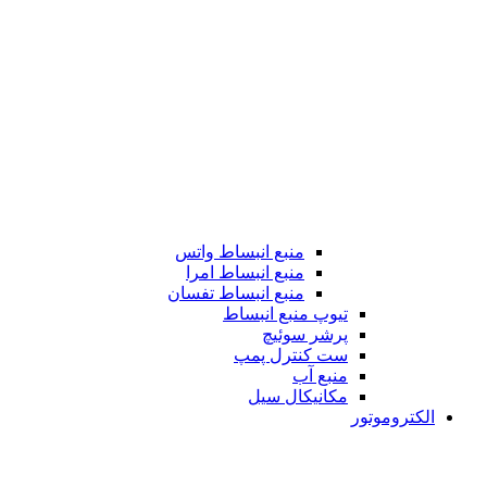
منبع انبساط واتس
منبع انبساط امرا
منبع انبساط تفسان
تیوپ منبع انبساط
پرشر سوئیچ
ست کنترل پمپ
منبع آب
مکانیکال سیل
الکتروموتور