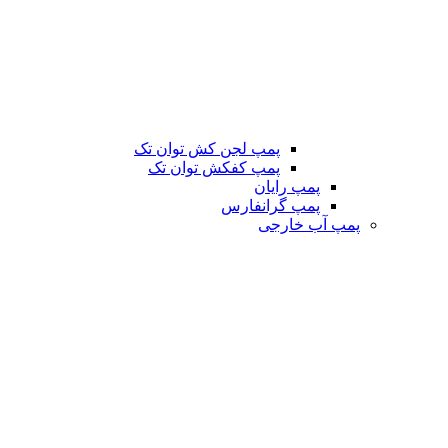
پمپ لجن کش توان تک
پمپ کفکش توان تک
پمپ رایان
پمپ گرانفارس
پمپ آب خارجی