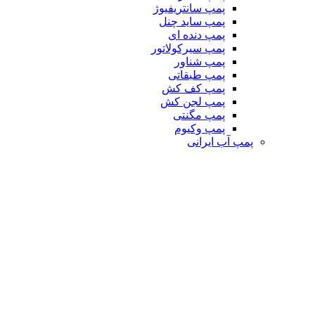
پمپ سانتریفیوژ
پمپ ساید چنل
پمپ دنده ای
پمپ سیرکولاتور
پمپ شناور
پمپ طبقاتی
پمپ کف کش
پمپ لجن کش
پمپ مگنتی
پمپ وکیوم
پمپ آب ایرانی