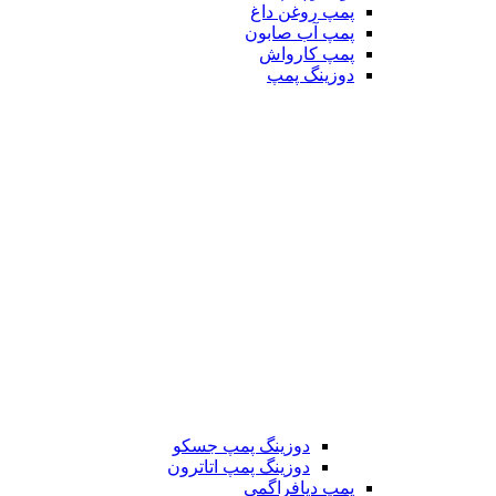
پمپ روغن داغ
پمپ آب صابون
پمپ کارواش
دوزینگ پمپ
دوزینگ پمپ جسکو
دوزینگ پمپ اتاترون
پمپ دیافراگمی