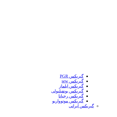
گیربکس PGR
گیربکس sew
گیربکس ایلماز
گیربکس بونفیلیولی
گیربکس رجیانا
گیربکس موتوواریو
گیربکس ایرانی