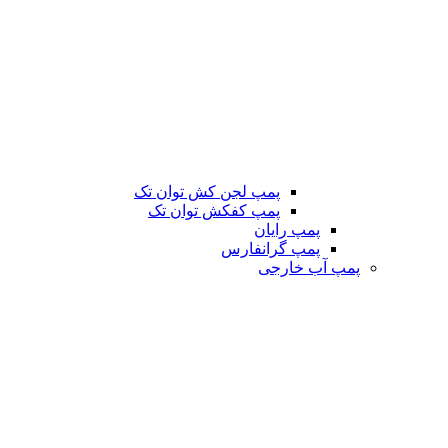
پمپ لجن کش توان تک
پمپ کفکش توان تک
پمپ رایان
پمپ گرانفارس
پمپ آب خارجی