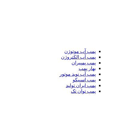
پمپ آب موتوژن
پمپ آب الکتروژن
پمپ پمپیران
بهار پمپ
پمپ آب نوید موتور
پمپ اسپیکو
پمپ ایران تولید
پمپ توان تک