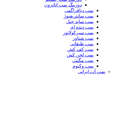
دوزینگ پمپ اتاترون
پمپ دیافراگمی
پمپ سانتریفیوژ
پمپ ساید چنل
پمپ دنده ای
پمپ سیرکولاتور
پمپ شناور
پمپ طبقاتی
پمپ کف کش
پمپ لجن کش
پمپ مگنتی
پمپ وکیوم
پمپ آب ایرانی