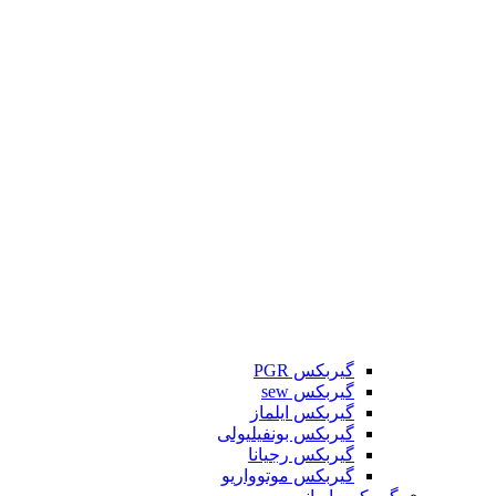
گیربکس PGR
گیربکس sew
گیربکس ایلماز
گیربکس بونفیلیولی
گیربکس رجیانا
گیربکس موتوواریو