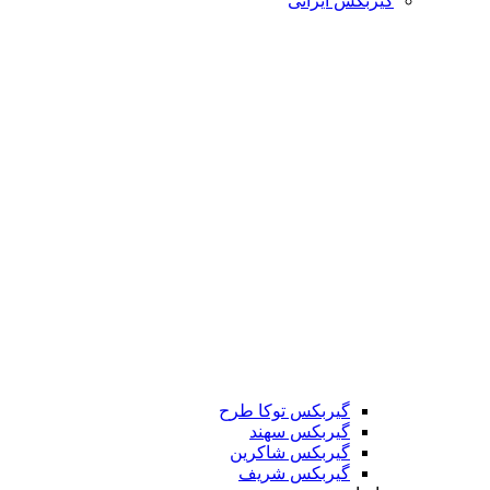
گیربکس ایرانی
گیربکس توکا طرح
گیربکس سهند
گیربکس شاکرین
گیربکس شریف