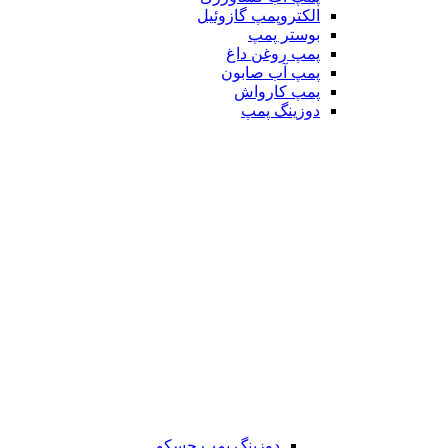
الکتروپمپ گازوئیل
بوستر پمپ
پمپ روغن داغ
پمپ آب صابون
پمپ کارواش
دوزینگ پمپ
دوزینگ پمپ جسکو