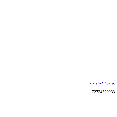
ورود / عضویت
7272422
0933