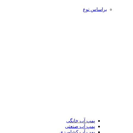
براساس نوع
پمپ آب خانگی
پمپ آب صنعتی
پمپ آب کشاورزی