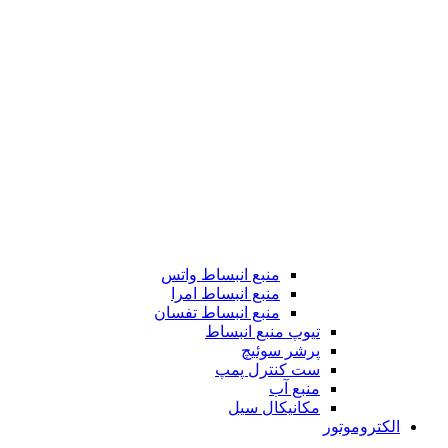
منبع انبساط واتس
منبع انبساط امرا
منبع انبساط تفسان
تیوپ منبع انبساط
پرشر سوئیچ
ست کنترل پمپ
منبع آب
مکانیکال سیل
الکتروموتور