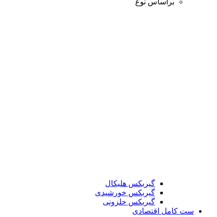
براساس نوع
گیربکس هلیکال
گیربکس خورشیدی
گیربکس حلزونی
ست کامل اقتصادی