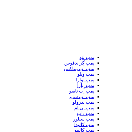
پمپ لئو
پمپ گراندفوس
پمپ آب پنتاکس
پمپ ویلو
پمپ لوارا
پمپ ابارا
پمپ آب تایفو
پمپ آب سایر
پمپ پدرولو
پمپ پی ام
پمپ داب
پمپ سیلور
پمپ کالپدا
پمپ کالمو