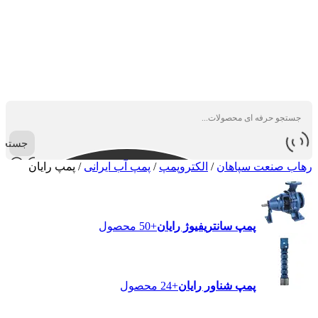
جستجو
رهاب صنعت سپاهان
/
الکتروپمپ
/
پمپ آب ایرانی
/
پمپ رایان
پمپ سانتریفیوژ رایان
+50 محصول
پمپ شناور رایان
+24 محصول