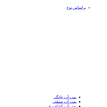
براساس نوع
پمپ آب خانگی
پمپ آب صنعتی
پمپ آب کشاورزی