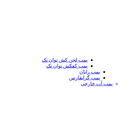
پمپ لجن کش توان تک
پمپ کفکش توان تک
پمپ رایان
پمپ گرانفارس
پمپ آب خارجی