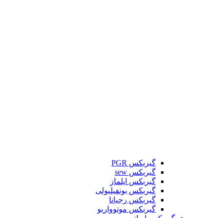
گیربکس PGR
گیربکس sew
گیربکس ایلماز
گیربکس بونفیلیولی
گیربکس رجیانا
گیربکس موتوواریو