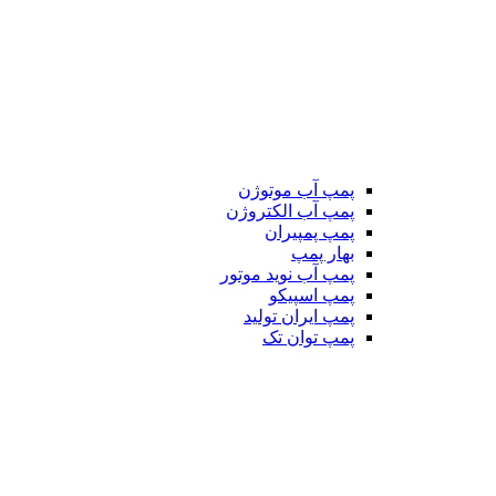
پمپ آب موتوژن
پمپ آب الکتروژن
پمپ پمپیران
بهار پمپ
پمپ آب نوید موتور
پمپ اسپیکو
پمپ ایران تولید
پمپ توان تک