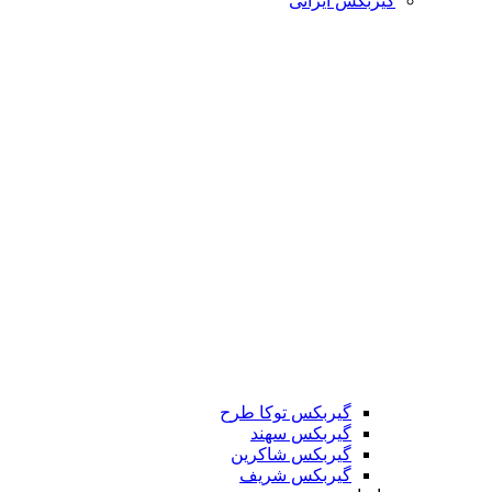
گیربکس ایرانی
گیربکس توکا طرح
گیربکس سهند
گیربکس شاکرین
گیربکس شریف