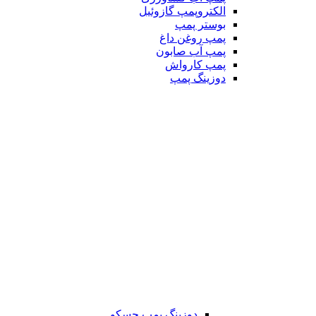
الکتروپمپ گازوئیل
بوستر پمپ
پمپ روغن داغ
پمپ آب صابون
پمپ کارواش
دوزینگ پمپ
دوزینگ پمپ جسکو