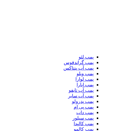
پمپ لئو
پمپ گراندفوس
پمپ آب پنتاکس
پمپ ویلو
پمپ لوارا
پمپ ابارا
پمپ آب تایفو
پمپ آب سایر
پمپ پدرولو
پمپ پی ام
پمپ داب
پمپ سیلور
پمپ کالپدا
پمپ کالمو