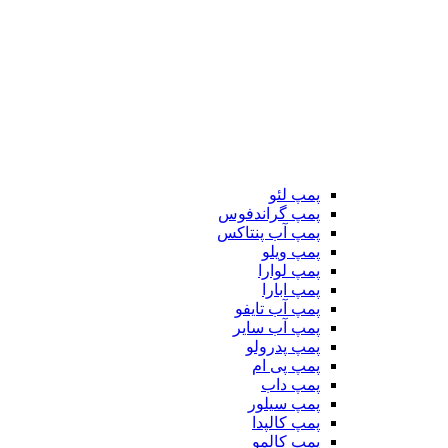
پمپ لئو
پمپ گراندفوس
پمپ آب پنتاکس
پمپ ویلو
پمپ لوارا
پمپ ابارا
پمپ آب تایفو
پمپ آب سایر
پمپ پدرولو
پمپ پی ام
پمپ داب
پمپ سیلور
پمپ کالپدا
پمپ کالمو