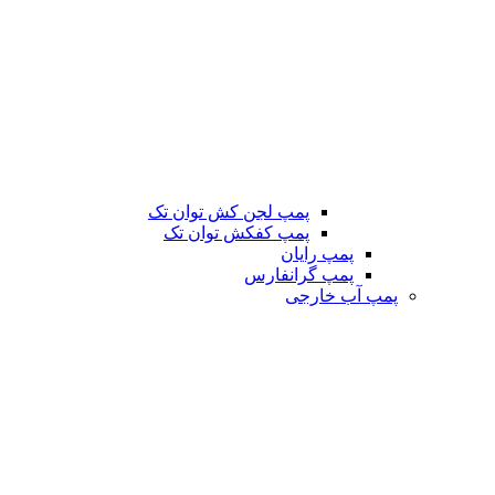
پمپ لجن کش توان تک
پمپ کفکش توان تک
پمپ رایان
پمپ گرانفارس
پمپ آب خارجی