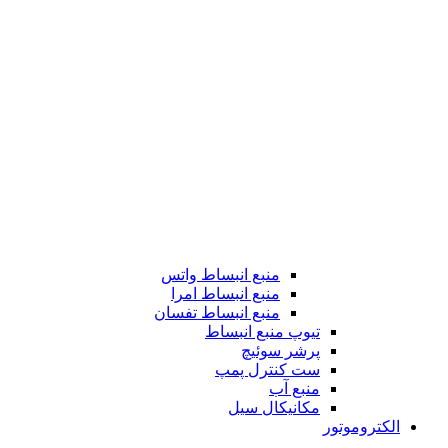
منبع انبساط واتس
منبع انبساط امرا
منبع انبساط تفسان
تیوپ منبع انبساط
پرشر سوئیچ
ست کنترل پمپ
منبع آب
مکانیکال سیل
الکتروموتور