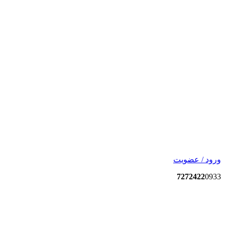
ورود / عضویت
7272422
0933