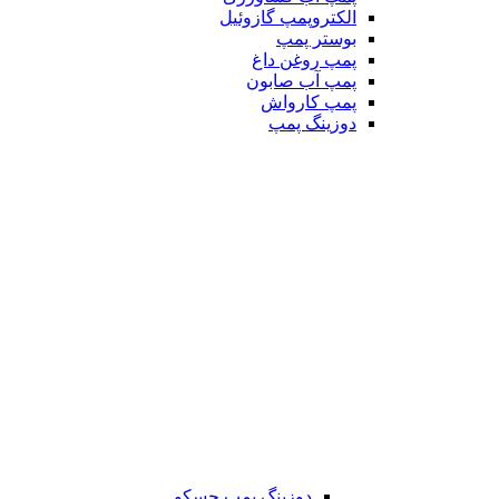
الکتروپمپ گازوئیل
بوستر پمپ
پمپ روغن داغ
پمپ آب صابون
پمپ کارواش
دوزینگ پمپ
دوزینگ پمپ جسکو