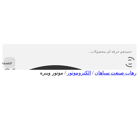
جستجو
رهاب صنعت سپاهان
/
الکتروموتور
/
موتور ویبره