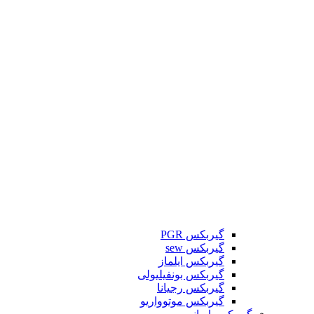
گیربکس PGR
گیربکس sew
گیربکس ایلماز
گیربکس بونفیلیولی
گیربکس رجیانا
گیربکس موتوواریو