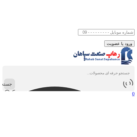
جستجو
0