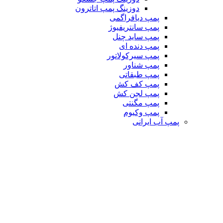
دوزینگ پمپ اتاترون
پمپ دیافراگمی
پمپ سانتریفیوژ
پمپ ساید چنل
پمپ دنده ای
پمپ سیرکولاتور
پمپ شناور
پمپ طبقاتی
پمپ کف کش
پمپ لجن کش
پمپ مگنتی
پمپ وکیوم
پمپ آب ایرانی