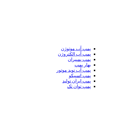
پمپ آب موتوژن
پمپ آب الکتروژن
پمپ پمپیران
بهار پمپ
پمپ آب نوید موتور
پمپ اسپیکو
پمپ ایران تولید
پمپ توان تک