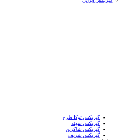
گیربکس ایرانی
گیربکس توکا طرح
گیربکس سهند
گیربکس شاکرین
گیربکس شریف