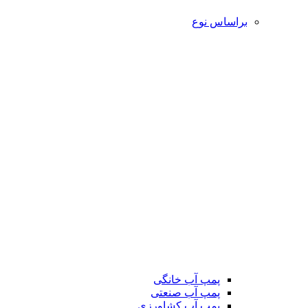
براساس نوع
پمپ آب خانگی
پمپ آب صنعتی
پمپ آب کشاورزی