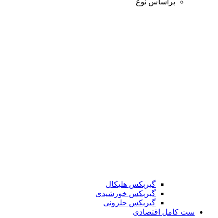
براساس نوع
گیربکس هلیکال
گیربکس خورشیدی
گیربکس حلزونی
ست کامل اقتصادی