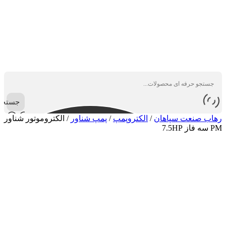
جستجو
رهاب صنعت سپاهان
/
الکتروپمپ
/
پمپ شناور
/
الکتروموتور شناور
PM سه فاز 7.5HP