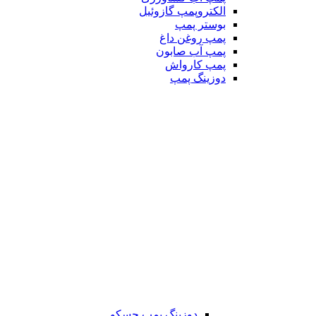
الکتروپمپ گازوئیل
بوستر پمپ
پمپ روغن داغ
پمپ آب صابون
پمپ کارواش
دوزینگ پمپ
دوزینگ پمپ جسکو