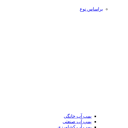
براساس نوع
پمپ آب خانگی
پمپ آب صنعتی
پمپ آب کشاورزی