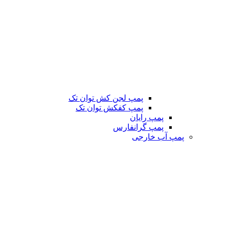
پمپ لجن کش توان تک
پمپ کفکش توان تک
پمپ رایان
پمپ گرانفارس
پمپ آب خارجی