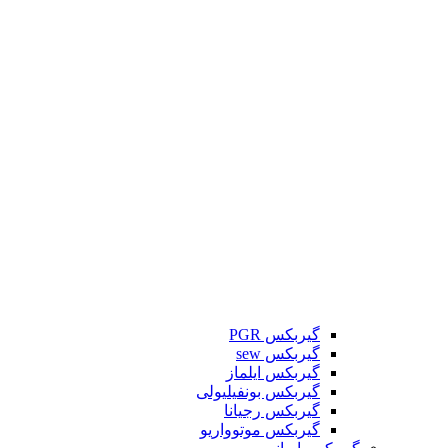
گیربکس PGR
گیربکس sew
گیربکس ایلماز
گیربکس بونفیلیولی
گیربکس رجیانا
گیربکس موتوواریو