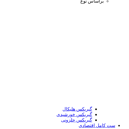
براساس نوع
گیربکس هلیکال
گیربکس خورشیدی
گیربکس حلزونی
ست کامل اقتصادی