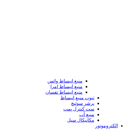
منبع انبساط واتس
منبع انبساط امرا
منبع انبساط تفسان
تیوپ منبع انبساط
پرشر سوئیچ
ست کنترل پمپ
منبع آب
مکانیکال سیل
الکتروموتور