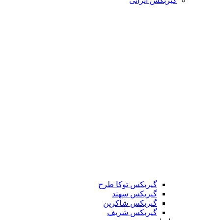
گیربکس ایرانی
گیربکس توکا طرح
گیربکس سهند
گیربکس شاکرین
گیربکس شریف