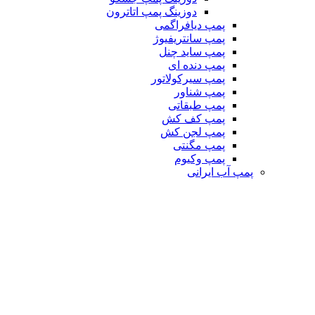
دوزینگ پمپ اتاترون
پمپ دیافراگمی
پمپ سانتریفیوژ
پمپ ساید چنل
پمپ دنده ای
پمپ سیرکولاتور
پمپ شناور
پمپ طبقاتی
پمپ کف کش
پمپ لجن کش
پمپ مگنتی
پمپ وکیوم
پمپ آب ایرانی