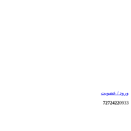
ورود / عضویت
7272422
0933