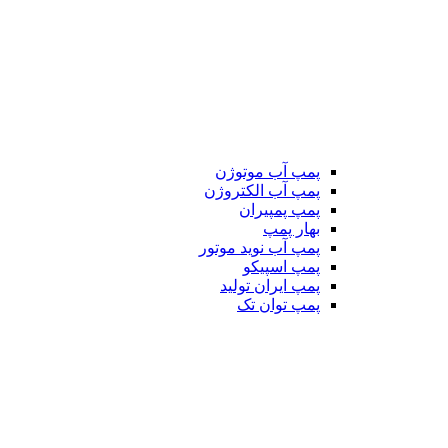
پمپ آب موتوژن
پمپ آب الکتروژن
پمپ پمپیران
بهار پمپ
پمپ آب نوید موتور
پمپ اسپیکو
پمپ ایران تولید
پمپ توان تک