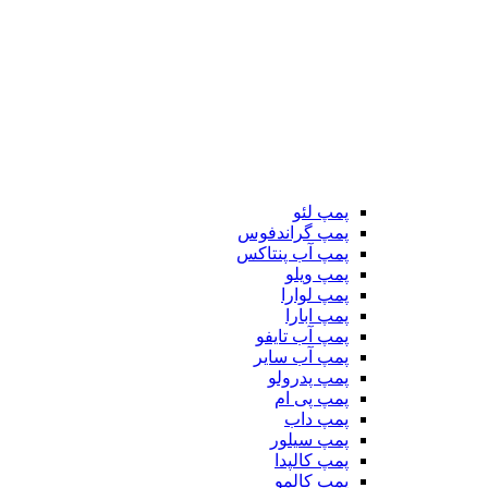
پمپ لئو
پمپ گراندفوس
پمپ آب پنتاکس
پمپ ویلو
پمپ لوارا
پمپ ابارا
پمپ آب تایفو
پمپ آب سایر
پمپ پدرولو
پمپ پی ام
پمپ داب
پمپ سیلور
پمپ کالپدا
پمپ کالمو