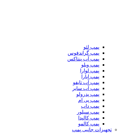
پمپ لئو
پمپ گراندفوس
پمپ آب پنتاکس
پمپ ویلو
پمپ لوارا
پمپ ابارا
پمپ آب تایفو
پمپ آب سایر
پمپ پدرولو
پمپ پی ام
پمپ داب
پمپ سیلور
پمپ کالپدا
پمپ کالمو
تجهیزات جانبی پمپ