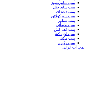
پمپ سانتریفیوژ
پمپ ساید چنل
پمپ دنده ای
پمپ سیرکولاتور
پمپ شناور
پمپ طبقاتی
پمپ کف کش
پمپ لجن کش
پمپ مگنتی
پمپ وکیوم
پمپ آب ایرانی