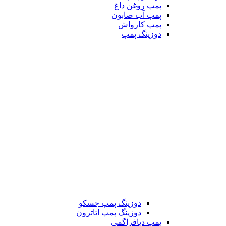
پمپ روغن داغ
پمپ آب صابون
پمپ کارواش
دوزینگ پمپ
دوزینگ پمپ جسکو
دوزینگ پمپ اتاترون
پمپ دیافراگمی