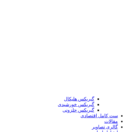
گیربکس هلیکال
گیربکس خورشیدی
گیربکس حلزونی
ست کامل اقتصادی
مقالات
گالری تصاویر