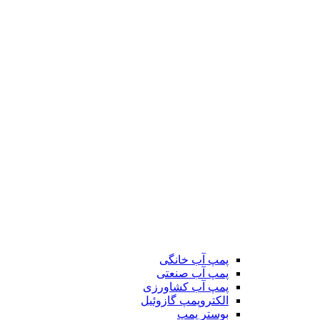
پمپ آب خانگی
پمپ آب صنعتی
پمپ آب کشاورزی
الکتروپمپ گازوئیل
بوستر پمپ