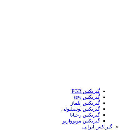
گیربکس PGR
گیربکس sew
گیربکس ایلماز
گیربکس بونفیلیولی
گیربکس رجیانا
گیربکس موتوواریو
گیربکس ایرانی