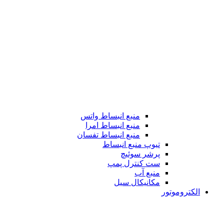
منبع انبساط واتس
منبع انبساط امرا
منبع انبساط تفسان
تیوپ منبع انبساط
پرشر سوئیچ
ست کنترل پمپ
منبع آب
مکانیکال سیل
الکتروموتور