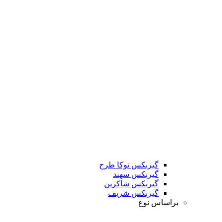
گیربکس توکا طرح
گیربکس سهند
گیربکس شاکرین
گیربکس شریف
براساس نوع