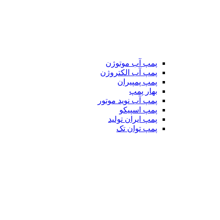
پمپ آب موتوژن
پمپ آب الکتروژن
پمپ پمپیران
بهار پمپ
پمپ آب نوید موتور
پمپ اسپیکو
پمپ ایران تولید
پمپ توان تک