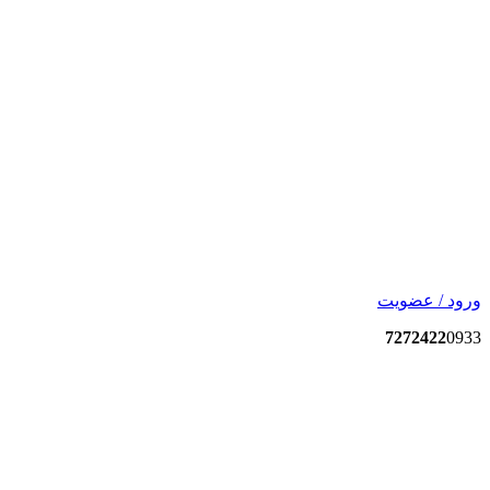
ورود / عضویت
7272422
0933