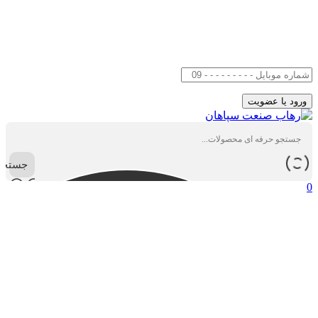
جستجو
0