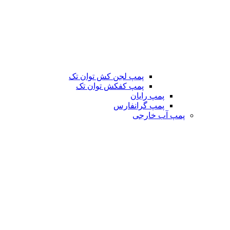
پمپ لجن کش توان تک
پمپ کفکش توان تک
پمپ رایان
پمپ گرانفارس
پمپ آب خارجی