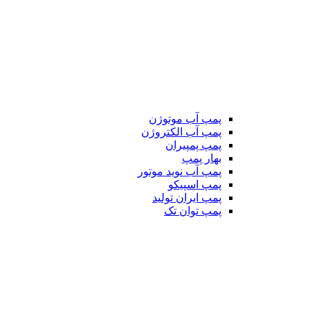
پمپ آب موتوژن
پمپ آب الکتروژن
پمپ پمپیران
بهار پمپ
پمپ آب نوید موتور
پمپ اسپیکو
پمپ ایران تولید
پمپ توان تک