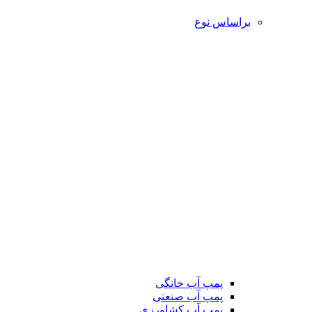
براساس نوع
پمپ آب خانگی
پمپ آب صنعتی
پمپ آب کشاورزی