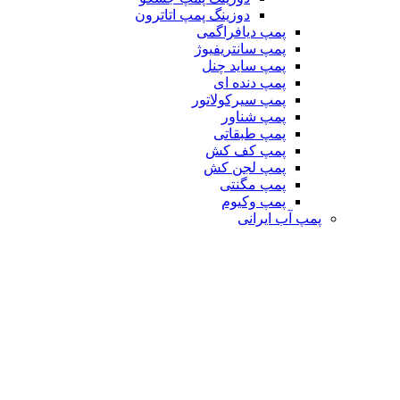
دوزینگ پمپ اتاترون
پمپ دیافراگمی
پمپ سانتریفیوژ
پمپ ساید چنل
پمپ دنده ای
پمپ سیرکولاتور
پمپ شناور
پمپ طبقاتی
پمپ کف کش
پمپ لجن کش
پمپ مگنتی
پمپ وکیوم
پمپ آب ایرانی