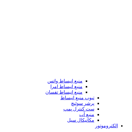
منبع انبساط واتس
منبع انبساط امرا
منبع انبساط تفسان
تیوپ منبع انبساط
پرشر سوئیچ
ست کنترل پمپ
منبع آب
مکانیکال سیل
الکتروموتور