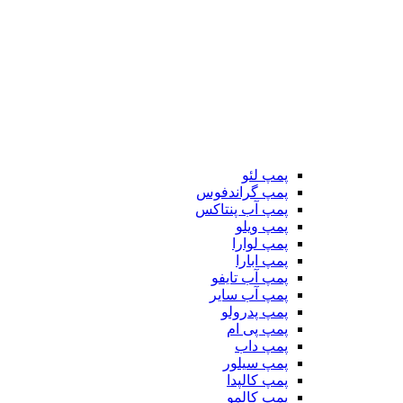
پمپ لئو
پمپ گراندفوس
پمپ آب پنتاکس
پمپ ویلو
پمپ لوارا
پمپ ابارا
پمپ آب تایفو
پمپ آب سایر
پمپ پدرولو
پمپ پی ام
پمپ داب
پمپ سیلور
پمپ کالپدا
پمپ کالمو