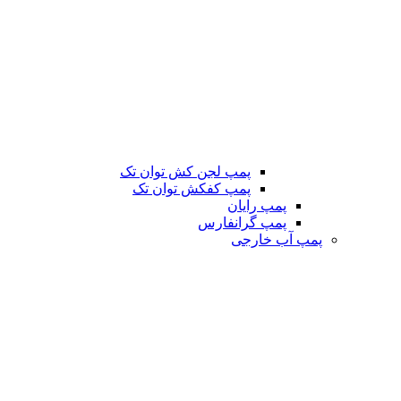
پمپ لجن کش توان تک
پمپ کفکش توان تک
پمپ رایان
پمپ گرانفارس
پمپ آب خارجی