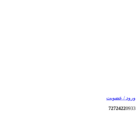
ورود / عضویت
7272422
0933