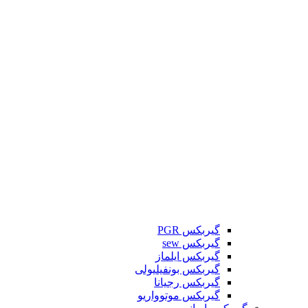
گیربکس PGR
گیربکس sew
گیربکس ایلماز
گیربکس بونفیلیولی
گیربکس رجیانا
گیربکس موتوواریو