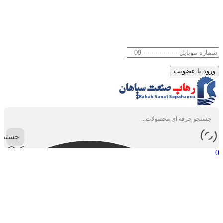
جستجو
0