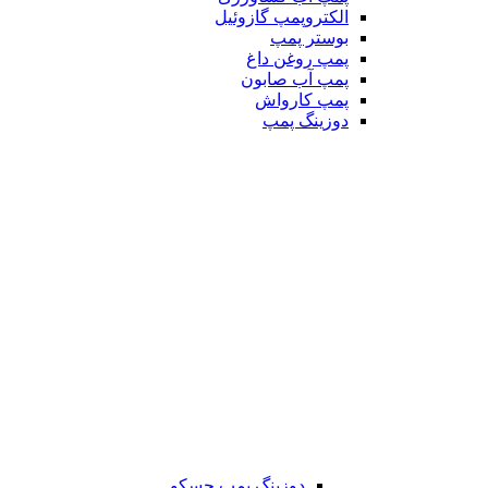
الکتروپمپ گازوئیل
بوستر پمپ
پمپ روغن داغ
پمپ آب صابون
پمپ کارواش
دوزینگ پمپ
دوزینگ پمپ جسکو