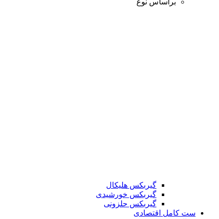
براساس نوع
گیربکس هلیکال
گیربکس خورشیدی
گیربکس حلزونی
ست کامل اقتصادی