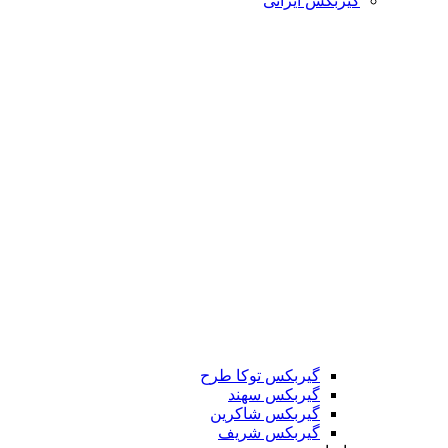
گیربکس ایرانی
گیربکس توکا طرح
گیربکس سهند
گیربکس شاکرین
گیربکس شریف