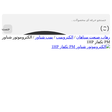
جستجو
رهاب صنعت سپاهان
/
الکتروپمپ
/
پمپ شناور
/
الکتروموتور شناور
PM تکفاز 1HP