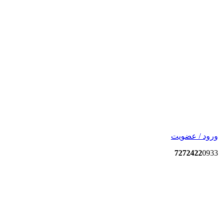
ورود / عضویت
7272422
0933