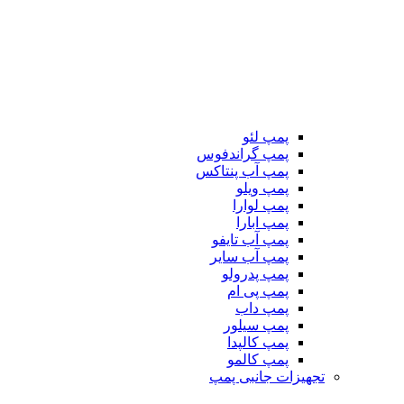
پمپ لئو
پمپ گراندفوس
پمپ آب پنتاکس
پمپ ویلو
پمپ لوارا
پمپ ابارا
پمپ آب تایفو
پمپ آب سایر
پمپ پدرولو
پمپ پی ام
پمپ داب
پمپ سیلور
پمپ کالپدا
پمپ کالمو
تجهیزات جانبی پمپ