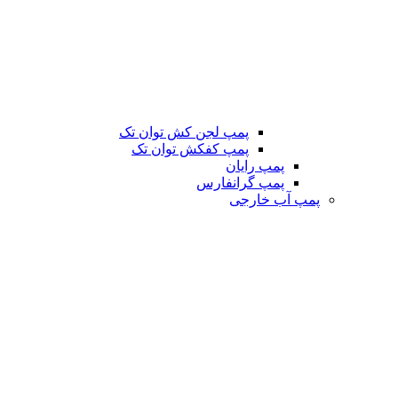
پمپ لجن کش توان تک
پمپ کفکش توان تک
پمپ رایان
پمپ گرانفارس
پمپ آب خارجی