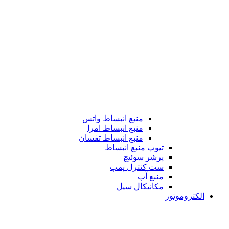
منبع انبساط واتس
منبع انبساط امرا
منبع انبساط تفسان
تیوپ منبع انبساط
پرشر سوئیچ
ست کنترل پمپ
منبع آب
مکانیکال سیل
الکتروموتور