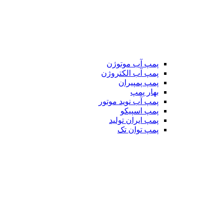
پمپ آب موتوژن
پمپ آب الکتروژن
پمپ پمپیران
بهار پمپ
پمپ آب نوید موتور
پمپ اسپیکو
پمپ ایران تولید
پمپ توان تک