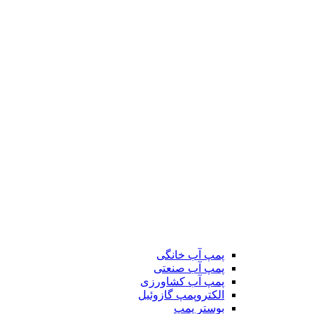
پمپ آب خانگی
پمپ آب صنعتی
پمپ آب کشاورزی
الکتروپمپ گازوئیل
بوستر پمپ