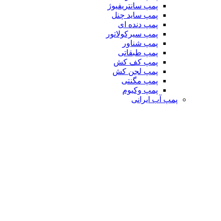
پمپ سانتریفیوژ
پمپ ساید چنل
پمپ دنده ای
پمپ سیرکولاتور
پمپ شناور
پمپ طبقاتی
پمپ کف کش
پمپ لجن کش
پمپ مگنتی
پمپ وکیوم
پمپ آب ایرانی