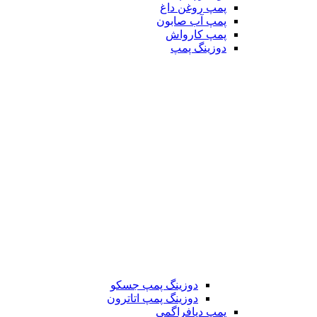
پمپ روغن داغ
پمپ آب صابون
پمپ کارواش
دوزینگ پمپ
دوزینگ پمپ جسکو
دوزینگ پمپ اتاترون
پمپ دیافراگمی