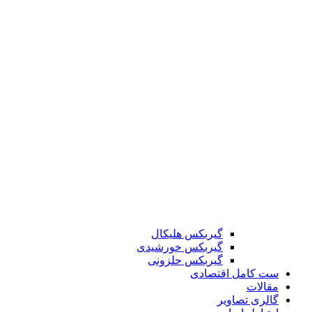
گیربکس هلیکال
گیربکس خورشیدی
گیربکس حلزونی
ست کامل اقتصادی
مقالات
گالری تصاویر