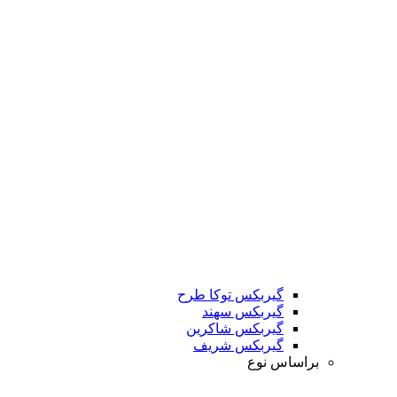
گیربکس توکا طرح
گیربکس سهند
گیربکس شاکرین
گیربکس شریف
براساس نوع