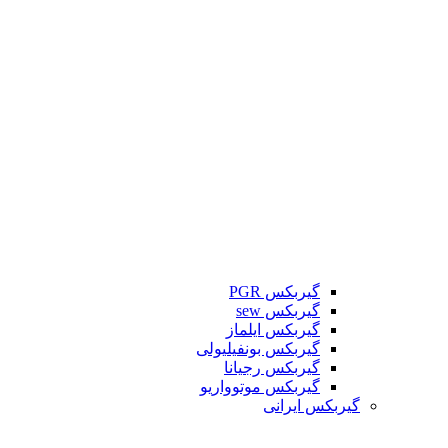
گیربکس PGR
گیربکس sew
گیربکس ایلماز
گیربکس بونفیلیولی
گیربکس رجیانا
گیربکس موتوواریو
گیربکس ایرانی