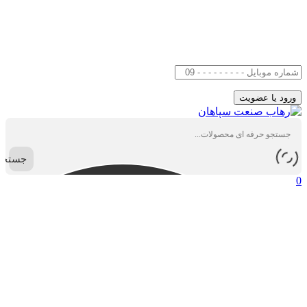
جستجو
0