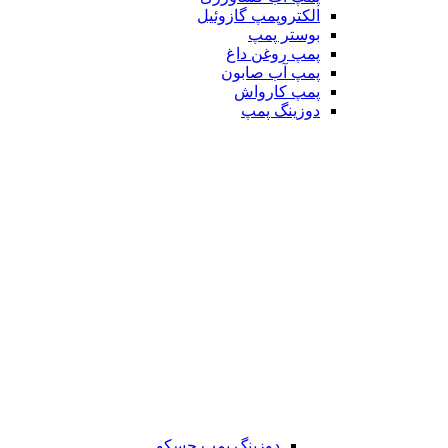
الکتروپمپ گازوئیل
بوستر پمپ
پمپ روغن داغ
پمپ آب صابون
پمپ کارواش
دوزینگ پمپ
دوزینگ پمپ جسکو