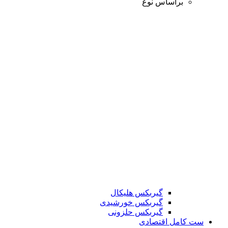
براساس نوع
گیربکس هلیکال
گیربکس خورشیدی
گیربکس حلزونی
ست کامل اقتصادی