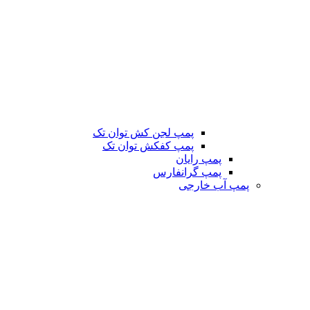
پمپ لجن کش توان تک
پمپ کفکش توان تک
پمپ رایان
پمپ گرانفارس
پمپ آب خارجی