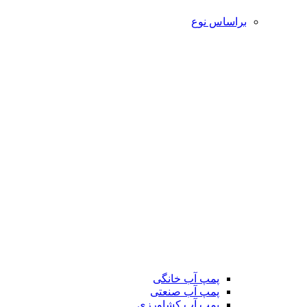
براساس نوع
پمپ آب خانگی
پمپ آب صنعتی
پمپ آب کشاورزی