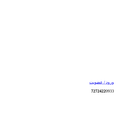
ورود / عضویت
7272422
0933