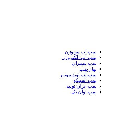
پمپ آب موتوژن
پمپ آب الکتروژن
پمپ پمپیران
بهار پمپ
پمپ آب نوید موتور
پمپ اسپیکو
پمپ ایران تولید
پمپ توان تک