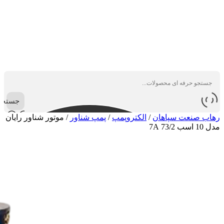
جستجو
رهاب صنعت سپاهان
/
الکتروپمپ
/
پمپ شناور
/
موتور شناور رایان
مدل 10 اسب 73/2 7A