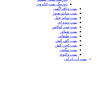
دوزینگ پمپ اتاترون
پمپ دیافراگمی
پمپ سانتریفیوژ
پمپ ساید چنل
پمپ دنده ای
پمپ سیرکولاتور
پمپ شناور
پمپ طبقاتی
پمپ کف کش
پمپ لجن کش
پمپ مگنتی
پمپ وکیوم
پمپ آب ایرانی