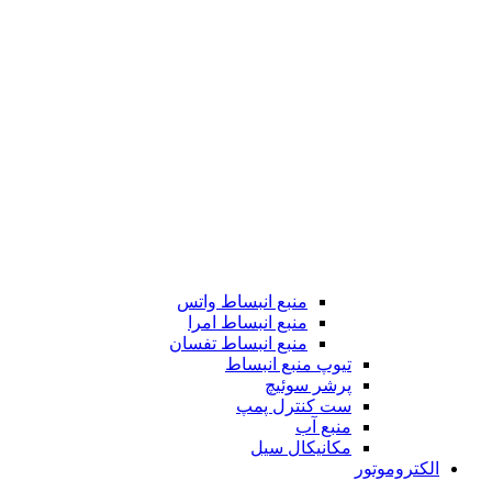
منبع انبساط واتس
منبع انبساط امرا
منبع انبساط تفسان
تیوپ منبع انبساط
پرشر سوئیچ
ست کنترل پمپ
منبع آب
مکانیکال سیل
الکتروموتور