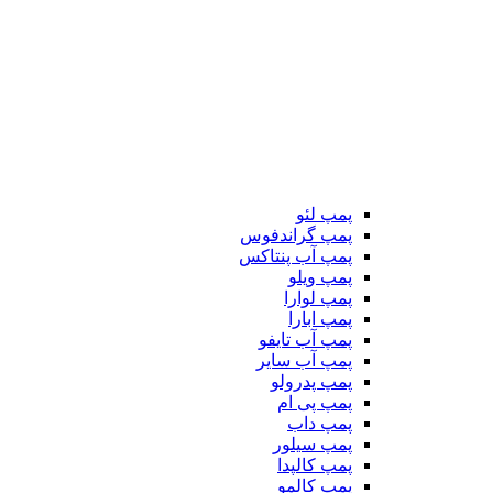
پمپ لئو
پمپ گراندفوس
پمپ آب پنتاکس
پمپ ویلو
پمپ لوارا
پمپ ابارا
پمپ آب تایفو
پمپ آب سایر
پمپ پدرولو
پمپ پی ام
پمپ داب
پمپ سیلور
پمپ کالپدا
پمپ کالمو