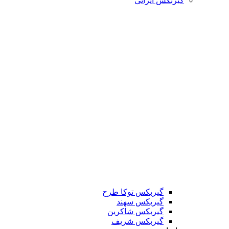
گیربکس ایرانی
گیربکس توکا طرح
گیربکس سهند
گیربکس شاکرین
گیربکس شریف