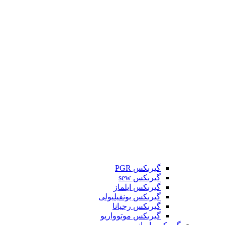
گیربکس PGR
گیربکس sew
گیربکس ایلماز
گیربکس بونفیلیولی
گیربکس رجیانا
گیربکس موتوواریو