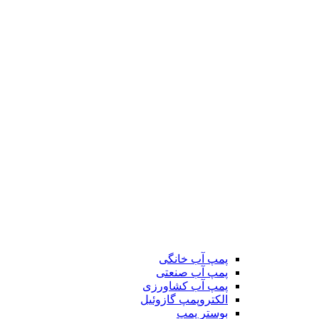
پمپ آب خانگی
پمپ آب صنعتی
پمپ آب کشاورزی
الکتروپمپ گازوئیل
بوستر پمپ