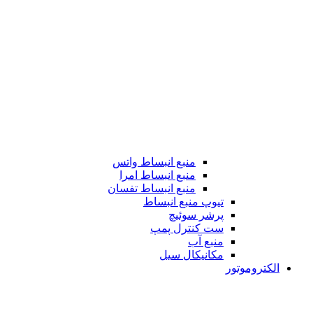
منبع انبساط واتس
منبع انبساط امرا
منبع انبساط تفسان
تیوپ منبع انبساط
پرشر سوئیچ
ست کنترل پمپ
منبع آب
مکانیکال سیل
الکتروموتور