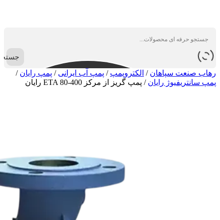
جستجو
رهاب صنعت سپاهان
/
الکتروپمپ
/
پمپ آب ایرانی
/
پمپ رایان
/
پمپ سانتریفیوژ رایان
/
پمپ گریز از مرکز ETA 80-400 رایان