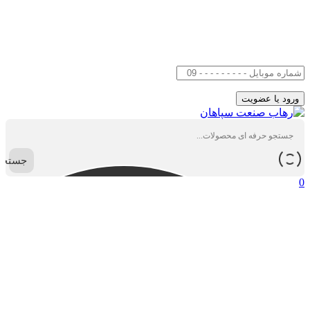
جستجو
0