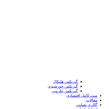
گیربکس هلیکال
گیربکس خورشیدی
گیربکس حلزونی
ست کامل اقتصادی
مقالات
گالری تصاویر