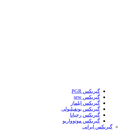
گیربکس PGR
گیربکس sew
گیربکس ایلماز
گیربکس بونفیلیولی
گیربکس رجیانا
گیربکس موتوواریو
گیربکس ایرانی