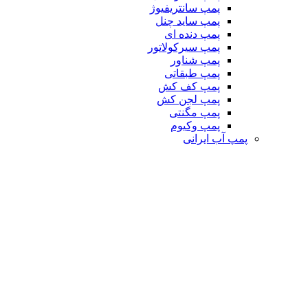
پمپ سانتریفیوژ
پمپ ساید چنل
پمپ دنده ای
پمپ سیرکولاتور
پمپ شناور
پمپ طبقاتی
پمپ کف کش
پمپ لجن کش
پمپ مگنتی
پمپ وکیوم
پمپ آب ایرانی