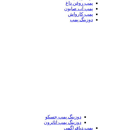
پمپ روغن داغ
پمپ آب صابون
پمپ کارواش
دوزینگ پمپ
دوزینگ پمپ جسکو
دوزینگ پمپ اتاترون
پمپ دیافراگمی