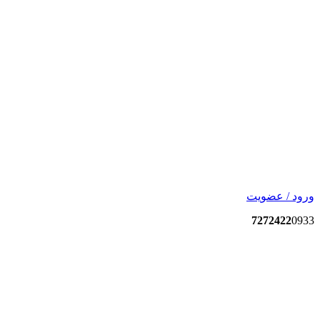
ورود / عضویت
7272422
0933