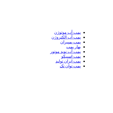
پمپ آب موتوژن
پمپ آب الکتروژن
پمپ پمپیران
بهار پمپ
پمپ آب نوید موتور
پمپ اسپیکو
پمپ ایران تولید
پمپ توان تک