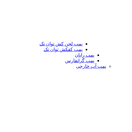
پمپ لجن کش توان تک
پمپ کفکش توان تک
پمپ رایان
پمپ گرانفارس
پمپ آب خارجی