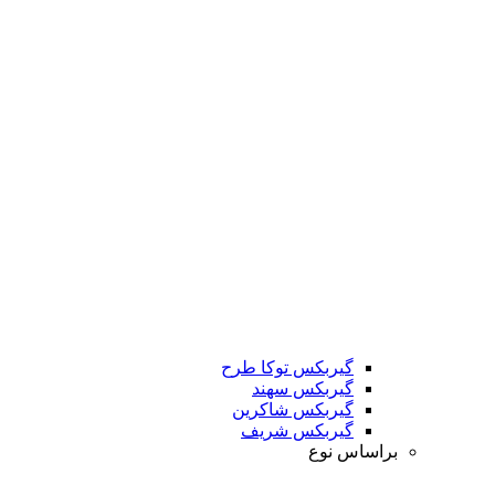
گیربکس توکا طرح
گیربکس سهند
گیربکس شاکرین
گیربکس شریف
براساس نوع