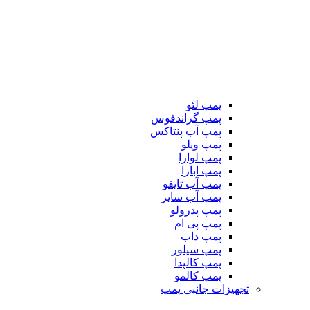
پمپ لئو
پمپ گراندفوس
پمپ آب پنتاکس
پمپ ویلو
پمپ لوارا
پمپ ابارا
پمپ آب تایفو
پمپ آب سایر
پمپ پدرولو
پمپ پی ام
پمپ داب
پمپ سیلور
پمپ کالپدا
پمپ کالمو
تجهیزات جانبی پمپ