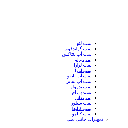
پمپ لئو
پمپ گراندفوس
پمپ آب پنتاکس
پمپ ویلو
پمپ لوارا
پمپ ابارا
پمپ آب تایفو
پمپ آب سایر
پمپ پدرولو
پمپ پی ام
پمپ داب
پمپ سیلور
پمپ کالپدا
پمپ کالمو
تجهیزات جانبی پمپ