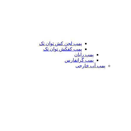
پمپ لجن کش توان تک
پمپ کفکش توان تک
پمپ رایان
پمپ گرانفارس
پمپ آب خارجی