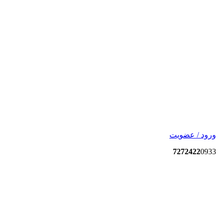
ورود / عضویت
7272422
0933