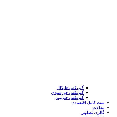
گیربکس هلیکال
گیربکس خورشیدی
گیربکس حلزونی
ست کامل اقتصادی
مقالات
گالری تصاویر