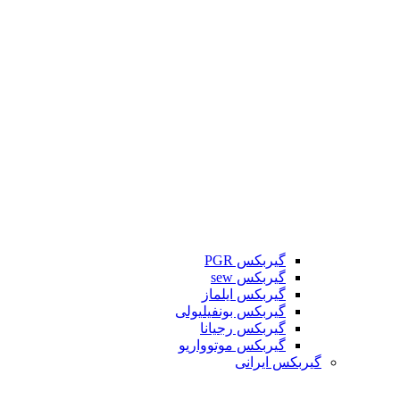
گیربکس PGR
گیربکس sew
گیربکس ایلماز
گیربکس بونفیلیولی
گیربکس رجیانا
گیربکس موتوواریو
گیربکس ایرانی