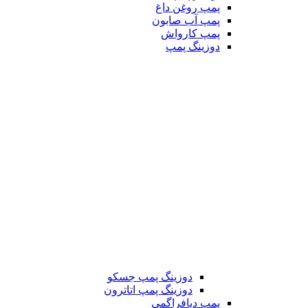
پمپ روغن داغ
پمپ آب صابون
پمپ کارواش
دوزینگ پمپ
دوزینگ پمپ جسکو
دوزینگ پمپ اتاترون
پمپ دیافراگمی