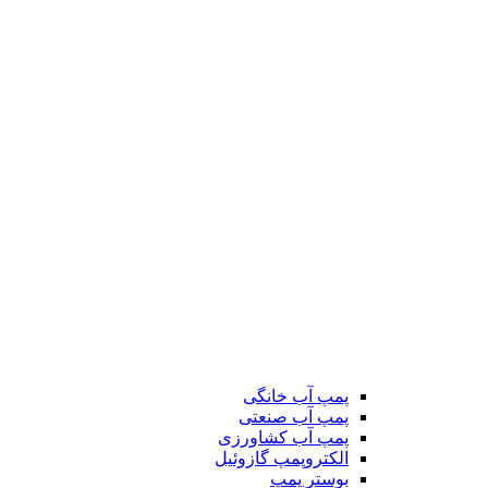
پمپ آب خانگی
پمپ آب صنعتی
پمپ آب کشاورزی
الکتروپمپ گازوئیل
بوستر پمپ