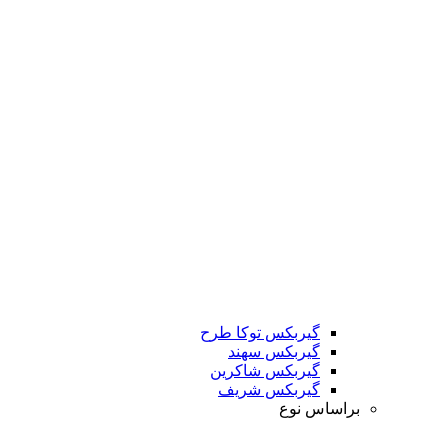
گیربکس توکا طرح
گیربکس سهند
گیربکس شاکرین
گیربکس شریف
براساس نوع