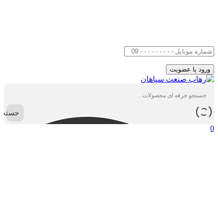
جستجو
0