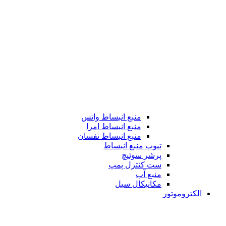
منبع انبساط واتس
منبع انبساط امرا
منبع انبساط تفسان
تیوپ منبع انبساط
پرشر سوئیچ
ست کنترل پمپ
منبع آب
مکانیکال سیل
الکتروموتور