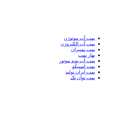
پمپ آب موتوژن
پمپ آب الکتروژن
پمپ پمپیران
بهار پمپ
پمپ آب نوید موتور
پمپ اسپیکو
پمپ ایران تولید
پمپ توان تک