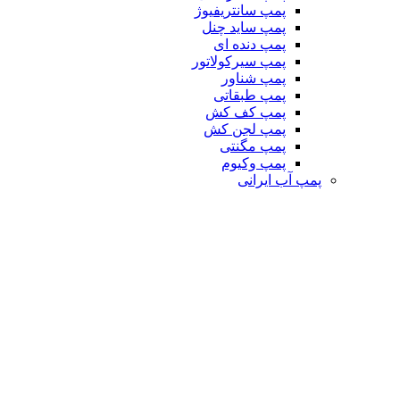
پمپ سانتریفیوژ
پمپ ساید چنل
پمپ دنده ای
پمپ سیرکولاتور
پمپ شناور
پمپ طبقاتی
پمپ کف کش
پمپ لجن کش
پمپ مگنتی
پمپ وکیوم
پمپ آب ایرانی