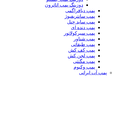
دوزینگ پمپ اتاترون
پمپ دیافراگمی
پمپ سانتریفیوژ
پمپ ساید چنل
پمپ دنده ای
پمپ سیرکولاتور
پمپ شناور
پمپ طبقاتی
پمپ کف کش
پمپ لجن کش
پمپ مگنتی
پمپ وکیوم
پمپ آب ایرانی