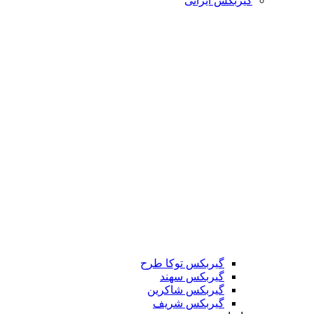
گیربکس ایرانی
گیربکس توکا طرح
گیربکس سهند
گیربکس شاکرین
گیربکس شریف