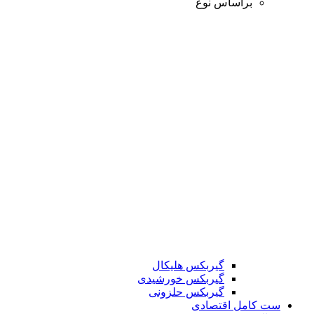
براساس نوع
گیربکس هلیکال
گیربکس خورشیدی
گیربکس حلزونی
ست کامل اقتصادی