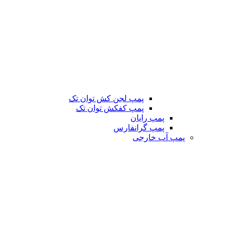
پمپ لجن کش توان تک
پمپ کفکش توان تک
پمپ رایان
پمپ گرانفارس
پمپ آب خارجی