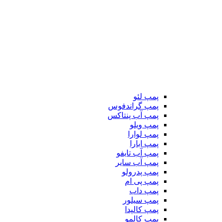
پمپ لئو
پمپ گراندفوس
پمپ آب پنتاکس
پمپ ویلو
پمپ لوارا
پمپ ابارا
پمپ آب تایفو
پمپ آب سایر
پمپ پدرولو
پمپ پی ام
پمپ داب
پمپ سیلور
پمپ کالپدا
پمپ کالمو