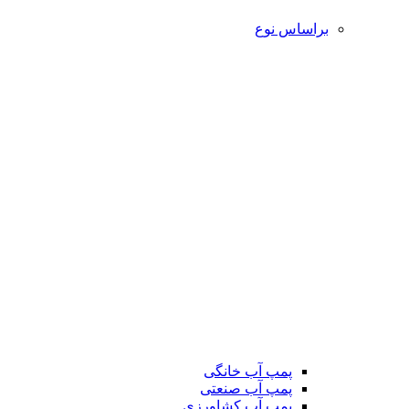
براساس نوع
پمپ آب خانگی
پمپ آب صنعتی
پمپ آب کشاورزی