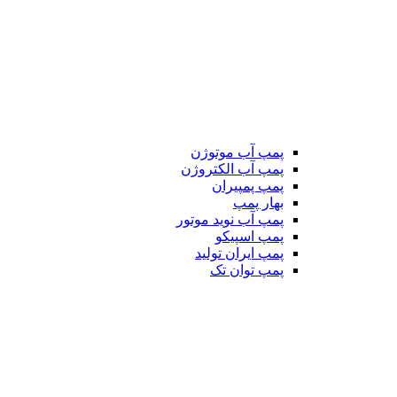
پمپ آب موتوژن
پمپ آب الکتروژن
پمپ پمپیران
بهار پمپ
پمپ آب نوید موتور
پمپ اسپیکو
پمپ ایران تولید
پمپ توان تک