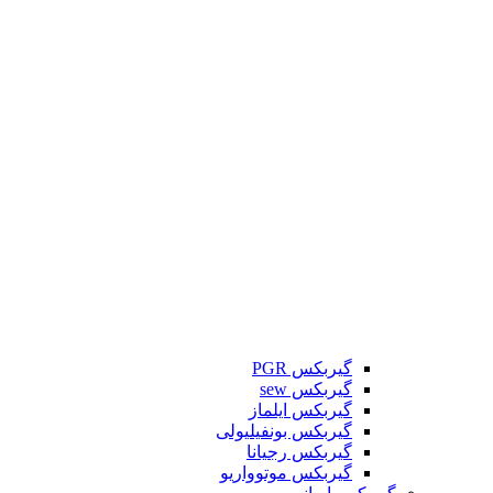
گیربکس PGR
گیربکس sew
گیربکس ایلماز
گیربکس بونفیلیولی
گیربکس رجیانا
گیربکس موتوواریو