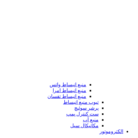
منبع انبساط واتس
منبع انبساط امرا
منبع انبساط تفسان
تیوپ منبع انبساط
پرشر سوئیچ
ست کنترل پمپ
منبع آب
مکانیکال سیل
الکتروموتور