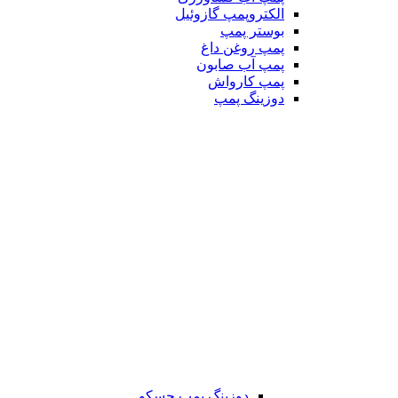
الکتروپمپ گازوئیل
بوستر پمپ
پمپ روغن داغ
پمپ آب صابون
پمپ کارواش
دوزینگ پمپ
دوزینگ پمپ جسکو