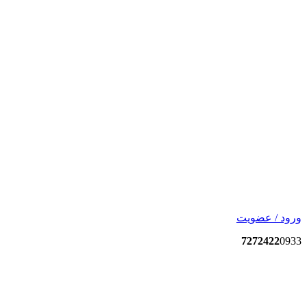
ورود / عضویت
7272422
0933