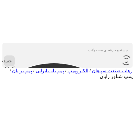
جستجو
رهاب صنعت سپاهان
/
الکتروپمپ
/
پمپ آب ایرانی
/
پمپ رایان
/
پمپ شناور رایان