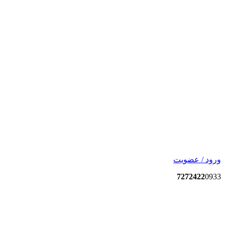
ورود / عضویت
7272422
0933