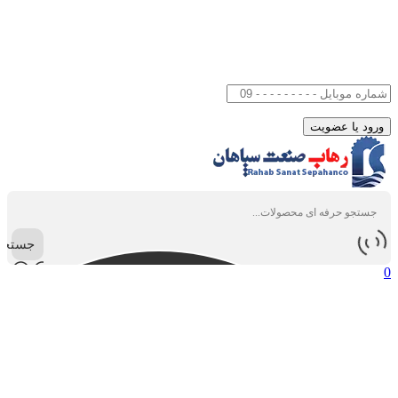
جستجو
0