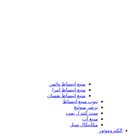
منبع انبساط واتس
منبع انبساط امرا
منبع انبساط تفسان
تیوپ منبع انبساط
پرشر سوئیچ
ست کنترل پمپ
منبع آب
مکانیکال سیل
الکتروموتور