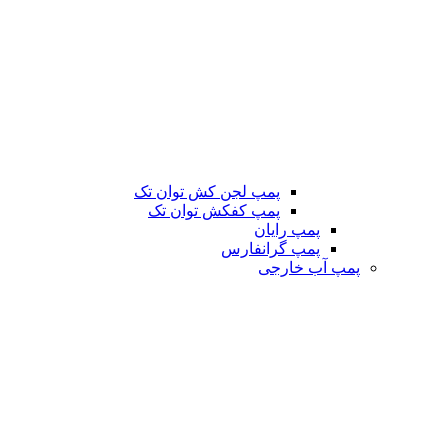
پمپ لجن کش توان تک
پمپ کفکش توان تک
پمپ رایان
پمپ گرانفارس
پمپ آب خارجی