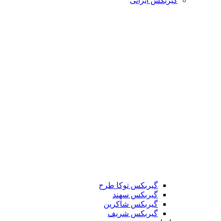
گیربکس ایرانی
گیربکس توکا طرح
گیربکس سهند
گیربکس شاکرین
گیربکس شریف