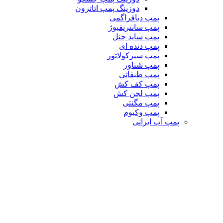
دوزینگ پمپ اتاترون
پمپ دیافراگمی
پمپ سانتریفیوژ
پمپ ساید چنل
پمپ دنده ای
پمپ سیرکولاتور
پمپ شناور
پمپ طبقاتی
پمپ کف کش
پمپ لجن کش
پمپ مگنتی
پمپ وکیوم
پمپ آب ایرانی