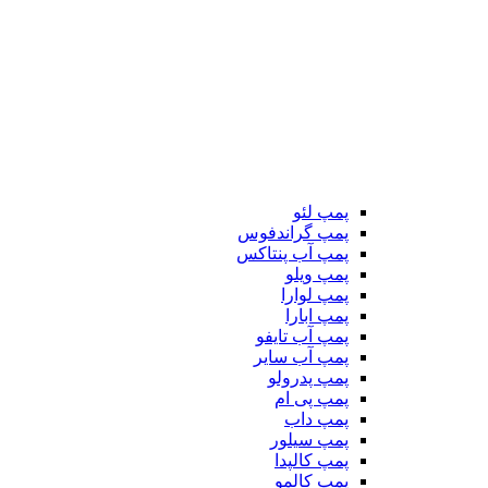
پمپ لئو
پمپ گراندفوس
پمپ آب پنتاکس
پمپ ویلو
پمپ لوارا
پمپ ابارا
پمپ آب تایفو
پمپ آب سایر
پمپ پدرولو
پمپ پی ام
پمپ داب
پمپ سیلور
پمپ کالپدا
پمپ کالمو