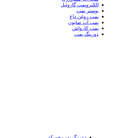
الکتروپمپ گازوئیل
بوستر پمپ
پمپ روغن داغ
پمپ آب صابون
پمپ کارواش
دوزینگ پمپ
دوزینگ پمپ جسکو