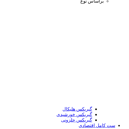
براساس نوع
گیربکس هلیکال
گیربکس خورشیدی
گیربکس حلزونی
ست کامل اقتصادی