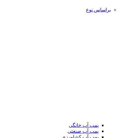
براساس نوع
پمپ آب خانگی
پمپ آب صنعتی
پمپ آب کشاورزی