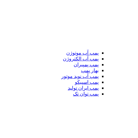
پمپ آب موتوژن
پمپ آب الکتروژن
پمپ پمپیران
بهار پمپ
پمپ آب نوید موتور
پمپ اسپیکو
پمپ ایران تولید
پمپ توان تک