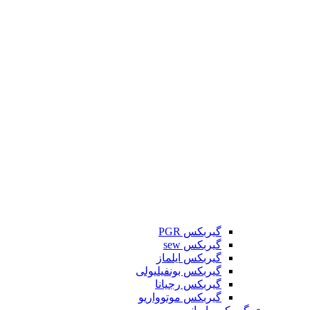
گیربکس PGR
گیربکس sew
گیربکس ایلماز
گیربکس بونفیلیولی
گیربکس رجیانا
گیربکس موتوواریو