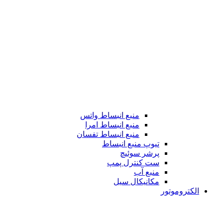
منبع انبساط واتس
منبع انبساط امرا
منبع انبساط تفسان
تیوپ منبع انبساط
پرشر سوئیچ
ست کنترل پمپ
منبع آب
مکانیکال سیل
الکتروموتور