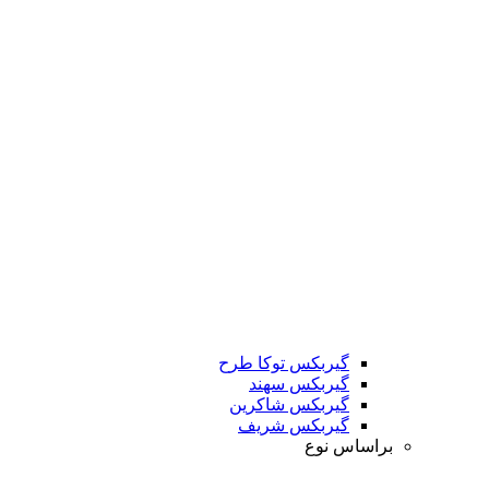
گیربکس توکا طرح
گیربکس سهند
گیربکس شاکرین
گیربکس شریف
براساس نوع