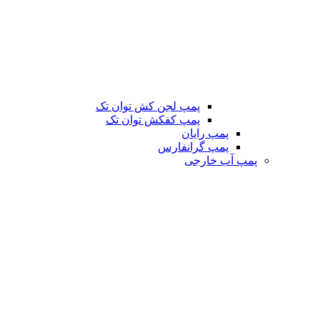
پمپ لجن کش توان تک
پمپ کفکش توان تک
پمپ رایان
پمپ گرانفارس
پمپ آب خارجی