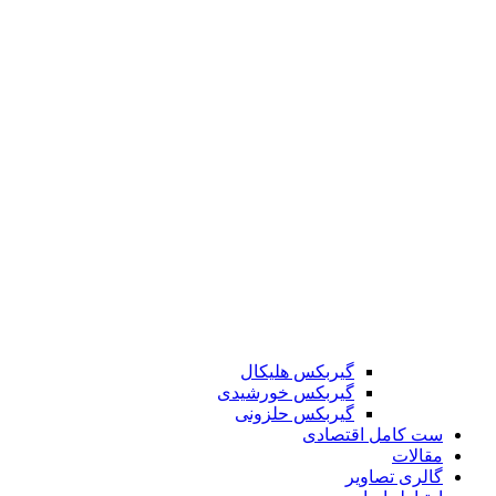
گیربکس هلیکال
گیربکس خورشیدی
گیربکس حلزونی
ست کامل اقتصادی
مقالات
گالری تصاویر