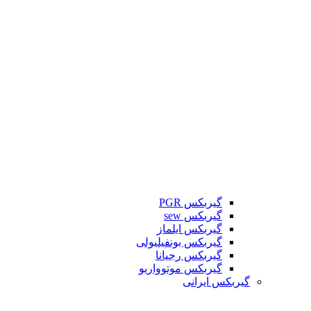
گیربکس PGR
گیربکس sew
گیربکس ایلماز
گیربکس بونفیلیولی
گیربکس رجیانا
گیربکس موتوواریو
گیربکس ایرانی