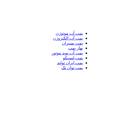
پمپ آب موتوژن
پمپ آب الکتروژن
پمپ پمپیران
بهار پمپ
پمپ آب نوید موتور
پمپ اسپیکو
پمپ ایران تولید
پمپ توان تک