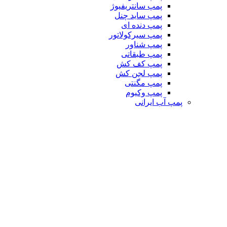
پمپ سانتریفیوژ
پمپ ساید چنل
پمپ دنده ای
پمپ سیرکولاتور
پمپ شناور
پمپ طبقاتی
پمپ کف کش
پمپ لجن کش
پمپ مگنتی
پمپ وکیوم
پمپ آب ایرانی