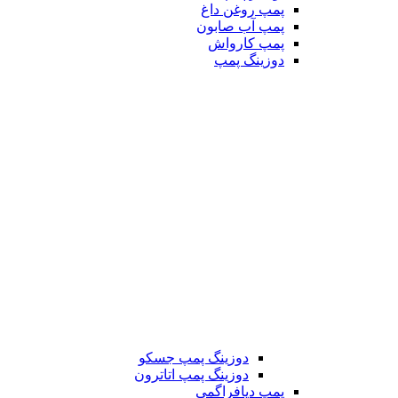
پمپ روغن داغ
پمپ آب صابون
پمپ کارواش
دوزینگ پمپ
دوزینگ پمپ جسکو
دوزینگ پمپ اتاترون
پمپ دیافراگمی