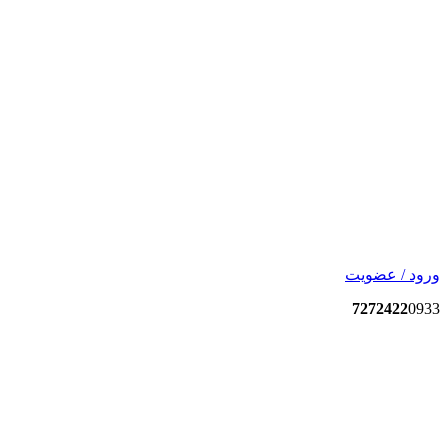
ورود / عضویت
7272422
0933