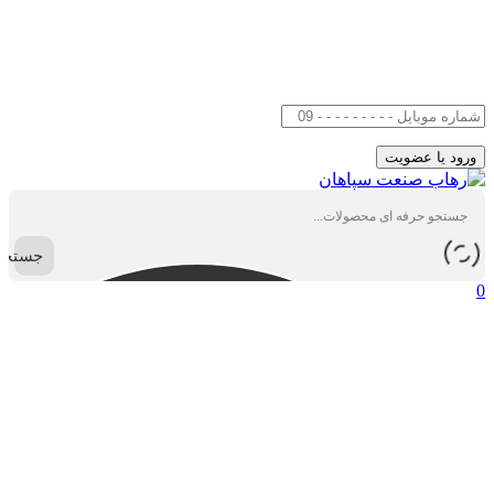
جستجو
0