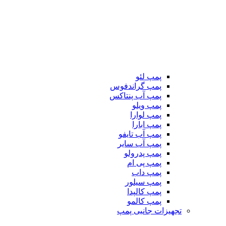
پمپ لئو
پمپ گراندفوس
پمپ آب پنتاکس
پمپ ویلو
پمپ لوارا
پمپ ابارا
پمپ آب تایفو
پمپ آب سایر
پمپ پدرولو
پمپ پی ام
پمپ داب
پمپ سیلور
پمپ کالپدا
پمپ کالمو
تجهیزات جانبی پمپ