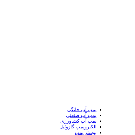
پمپ آب خانگی
پمپ آب صنعتی
پمپ آب کشاورزی
الکتروپمپ گازوئیل
بوستر پمپ