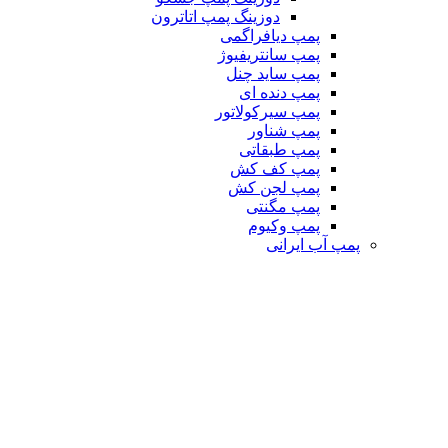
دوزینگ پمپ اتاترون
پمپ دیافراگمی
پمپ سانتریفیوژ
پمپ ساید چنل
پمپ دنده ای
پمپ سیرکولاتور
پمپ شناور
پمپ طبقاتی
پمپ کف کش
پمپ لجن کش
پمپ مگنتی
پمپ وکیوم
پمپ آب ایرانی