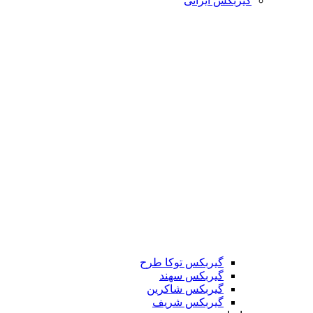
گیربکس ایرانی
گیربکس توکا طرح
گیربکس سهند
گیربکس شاکرین
گیربکس شریف