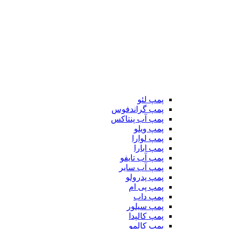
پمپ لئو
پمپ گراندفوس
پمپ آب پنتاکس
پمپ ویلو
پمپ لوارا
پمپ ابارا
پمپ آب تایفو
پمپ آب سایر
پمپ پدرولو
پمپ پی ام
پمپ داب
پمپ سیلور
پمپ کالپدا
پمپ کالمو