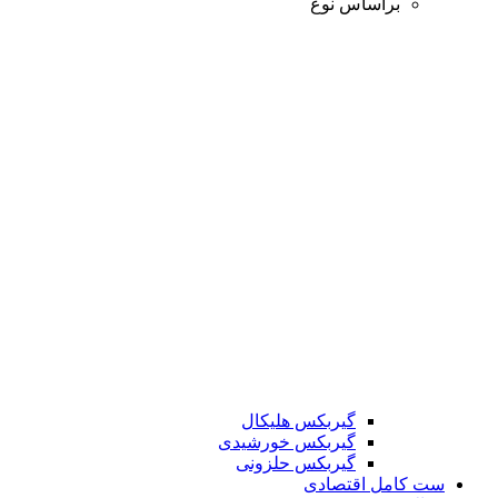
براساس نوع
گیربکس هلیکال
گیربکس خورشیدی
گیربکس حلزونی
ست کامل اقتصادی