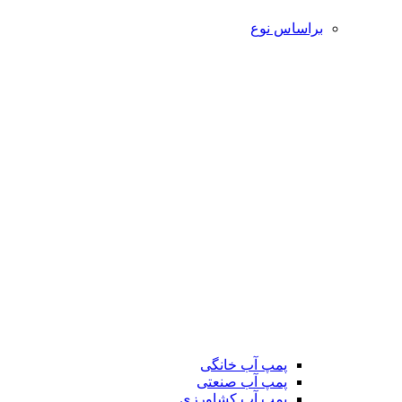
براساس نوع
پمپ آب خانگی
پمپ آب صنعتی
پمپ آب کشاورزی