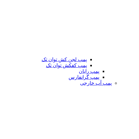
پمپ لجن کش توان تک
پمپ کفکش توان تک
پمپ رایان
پمپ گرانفارس
پمپ آب خارجی