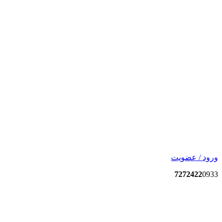
ورود / عضویت
7272422
0933