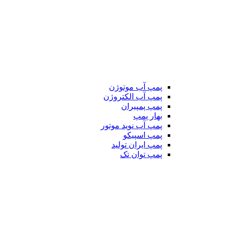
پمپ آب موتوژن
پمپ آب الکتروژن
پمپ پمپیران
بهار پمپ
پمپ آب نوید موتور
پمپ اسپیکو
پمپ ایران تولید
پمپ توان تک