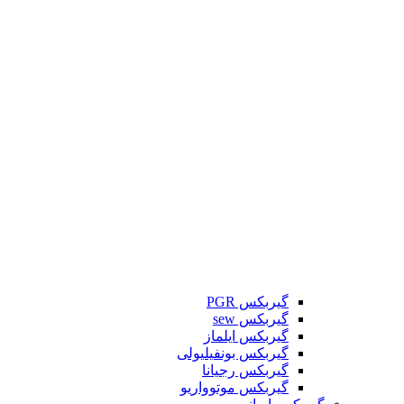
گیربکس PGR
گیربکس sew
گیربکس ایلماز
گیربکس بونفیلیولی
گیربکس رجیانا
گیربکس موتوواریو