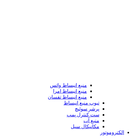
منبع انبساط واتس
منبع انبساط امرا
منبع انبساط تفسان
تیوپ منبع انبساط
پرشر سوئیچ
ست کنترل پمپ
منبع آب
مکانیکال سیل
الکتروموتور