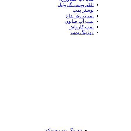
الکتروپمپ گازوئیل
بوستر پمپ
پمپ روغن داغ
پمپ آب صابون
پمپ کارواش
دوزینگ پمپ
دوزینگ پمپ جسکو