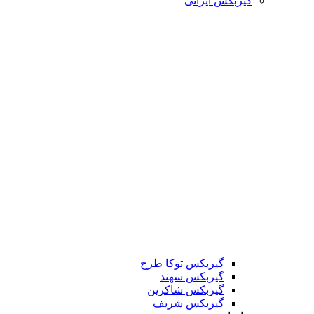
گیربکس ایرانی
گیربکس توکا طرح
گیربکس سهند
گیربکس شاکرین
گیربکس شریف