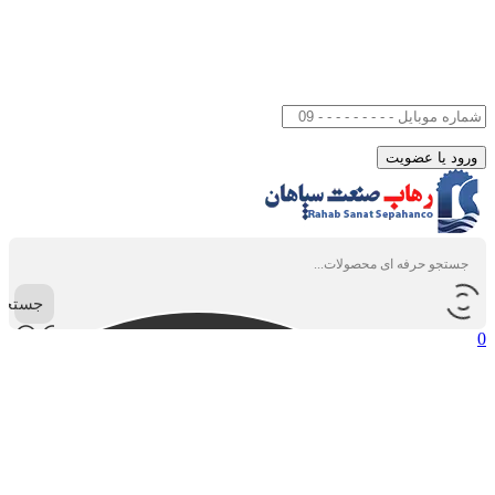
جستجو
0