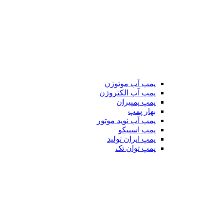
پمپ آب موتوژن
پمپ آب الکتروژن
پمپ پمپیران
بهار پمپ
پمپ آب نوید موتور
پمپ اسپیکو
پمپ ایران تولید
پمپ توان تک