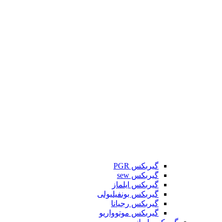
گیربکس PGR
گیربکس sew
گیربکس ایلماز
گیربکس بونفیلیولی
گیربکس رجیانا
گیربکس موتوواریو