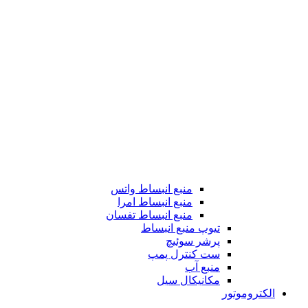
منبع انبساط واتس
منبع انبساط امرا
منبع انبساط تفسان
تیوپ منبع انبساط
پرشر سوئیچ
ست کنترل پمپ
منبع آب
مکانیکال سیل
الکتروموتور