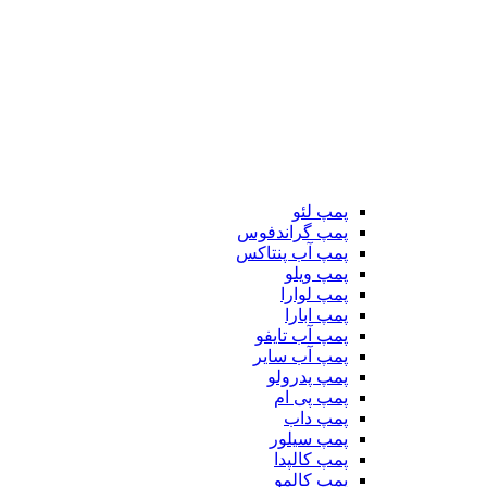
پمپ لئو
پمپ گراندفوس
پمپ آب پنتاکس
پمپ ویلو
پمپ لوارا
پمپ ابارا
پمپ آب تایفو
پمپ آب سایر
پمپ پدرولو
پمپ پی ام
پمپ داب
پمپ سیلور
پمپ کالپدا
پمپ کالمو