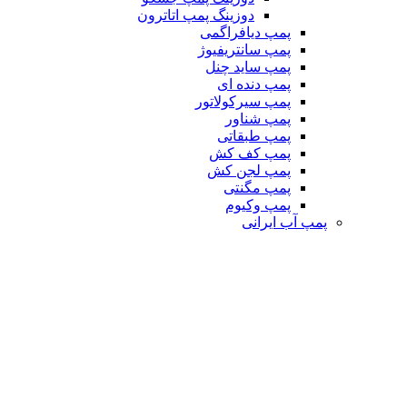
دوزینگ پمپ اتاترون
پمپ دیافراگمی
پمپ سانتریفیوژ
پمپ ساید چنل
پمپ دنده ای
پمپ سیرکولاتور
پمپ شناور
پمپ طبقاتی
پمپ کف کش
پمپ لجن کش
پمپ مگنتی
پمپ وکیوم
پمپ آب ایرانی