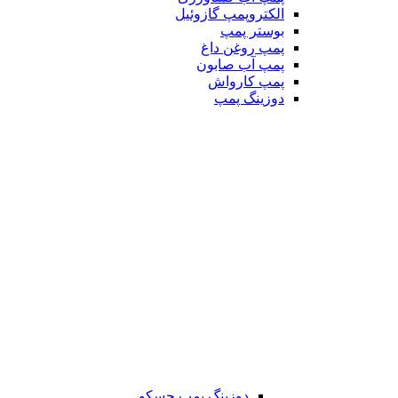
الکتروپمپ گازوئیل
بوستر پمپ
پمپ روغن داغ
پمپ آب صابون
پمپ کارواش
دوزینگ پمپ
دوزینگ پمپ جسکو