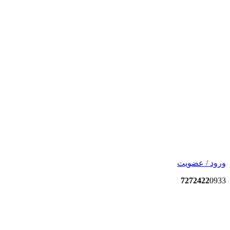
ورود / عضویت
7272422
0933