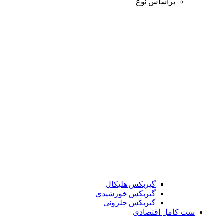
براساس نوع
گیربکس هلیکال
گیربکس خورشیدی
گیربکس حلزونی
ست کامل اقتصادی