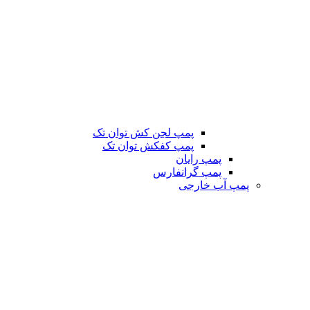
پمپ لجن کش توان تک
پمپ کفکش توان تک
پمپ رایان
پمپ گرانفارس
پمپ آب خارجی