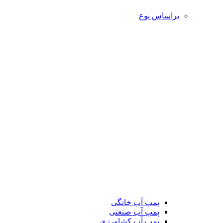
براساس نوع
پمپ آب خانگی
پمپ آب صنعتی
پمپ آب کشاورزی