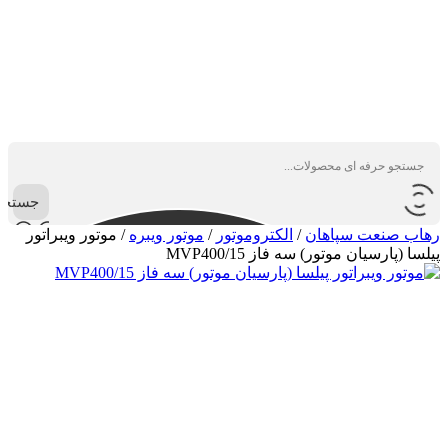
جستجو
رهاب صنعت سپاهان
/
الکتروموتور
/
موتور ویبره
/
موتور ویبراتور
پیلسا (پارسیان موتور) سه فاز MVP400/15