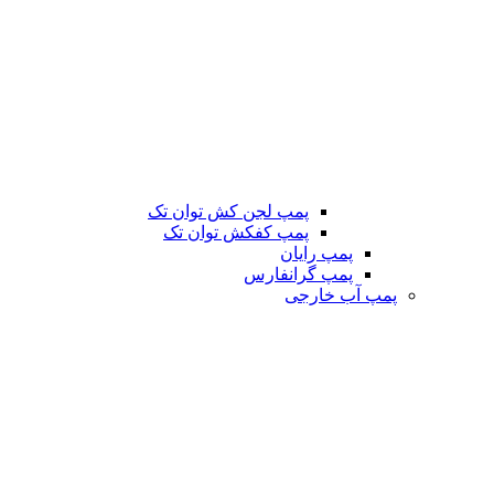
پمپ لجن کش توان تک
پمپ کفکش توان تک
پمپ رایان
پمپ گرانفارس
پمپ آب خارجی