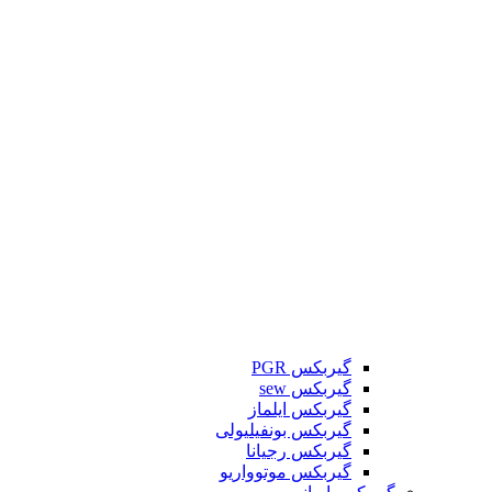
گیربکس PGR
گیربکس sew
گیربکس ایلماز
گیربکس بونفیلیولی
گیربکس رجیانا
گیربکس موتوواریو