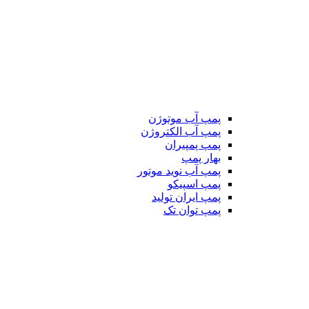
پمپ آب موتوژن
پمپ آب الکتروژن
پمپ پمپیران
بهار پمپ
پمپ آب نوید موتور
پمپ اسپیکو
پمپ ایران تولید
پمپ توان تک