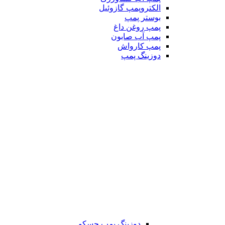
الکتروپمپ گازوئیل
بوستر پمپ
پمپ روغن داغ
پمپ آب صابون
پمپ کارواش
دوزینگ پمپ
دوزینگ پمپ جسکو