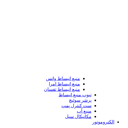
منبع انبساط واتس
منبع انبساط امرا
منبع انبساط تفسان
تیوپ منبع انبساط
پرشر سوئیچ
ست کنترل پمپ
منبع آب
مکانیکال سیل
الکتروموتور