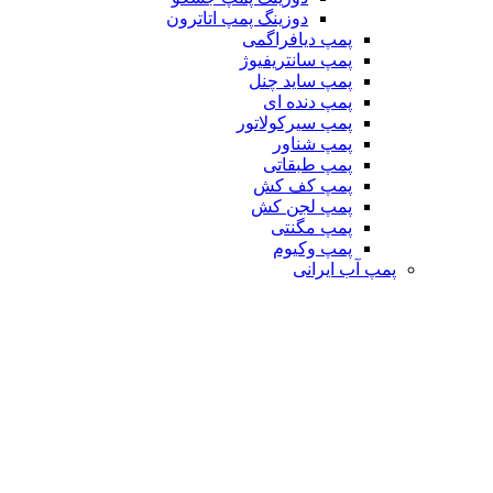
دوزینگ پمپ اتاترون
پمپ دیافراگمی
پمپ سانتریفیوژ
پمپ ساید چنل
پمپ دنده ای
پمپ سیرکولاتور
پمپ شناور
پمپ طبقاتی
پمپ کف کش
پمپ لجن کش
پمپ مگنتی
پمپ وکیوم
پمپ آب ایرانی