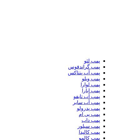
پمپ لئو
پمپ گراندفوس
پمپ آب پنتاکس
پمپ ویلو
پمپ لوارا
پمپ ابارا
پمپ آب تایفو
پمپ آب سایر
پمپ پدرولو
پمپ پی ام
پمپ داب
پمپ سیلور
پمپ کالپدا
پمپ کالمو