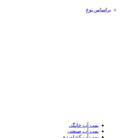
براساس نوع
پمپ آب خانگی
پمپ آب صنعتی
پمپ آب کشاورزی