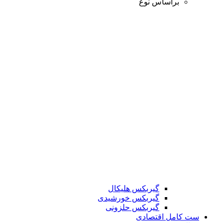
براساس نوع
گیربکس هلیکال
گیربکس خورشیدی
گیربکس حلزونی
ست کامل اقتصادی