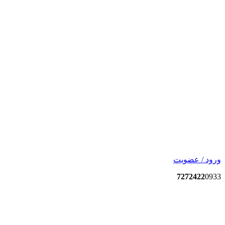
ورود / عضویت
7272422
0933