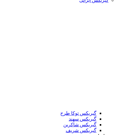
گیربکس ایرانی
گیربکس توکا طرح
گیربکس سهند
گیربکس شاکرین
گیربکس شریف