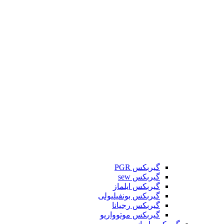
گیربکس PGR
گیربکس sew
گیربکس ایلماز
گیربکس بونفیلیولی
گیربکس رجیانا
گیربکس موتوواریو