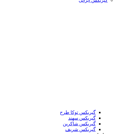
گیربکس ایرانی
گیربکس توکا طرح
گیربکس سهند
گیربکس شاکرین
گیربکس شریف