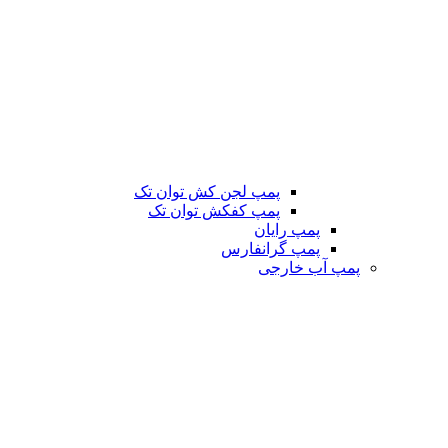
پمپ لجن کش توان تک
پمپ کفکش توان تک
پمپ رایان
پمپ گرانفارس
پمپ آب خارجی