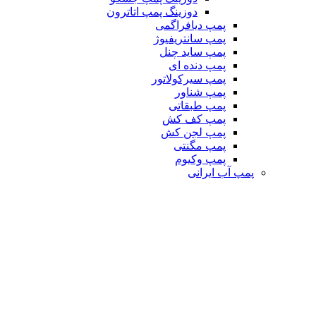
دوزینگ پمپ اتاترون
پمپ دیافراگمی
پمپ سانتریفیوژ
پمپ ساید چنل
پمپ دنده ای
پمپ سیرکولاتور
پمپ شناور
پمپ طبقاتی
پمپ کف کش
پمپ لجن کش
پمپ مگنتی
پمپ وکیوم
پمپ آب ایرانی