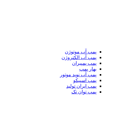
پمپ آب موتوژن
پمپ آب الکتروژن
پمپ پمپیران
بهار پمپ
پمپ آب نوید موتور
پمپ اسپیکو
پمپ ایران تولید
پمپ توان تک