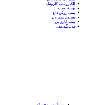
الکتروپمپ گازوئیل
بوستر پمپ
پمپ روغن داغ
پمپ آب صابون
پمپ کارواش
دوزینگ پمپ
دوزینگ پمپ جسکو