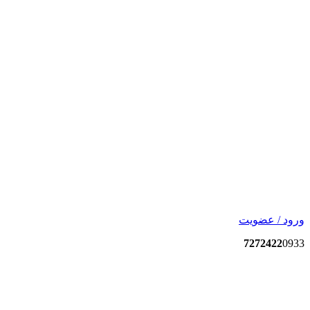
ورود / عضویت
7272422
0933