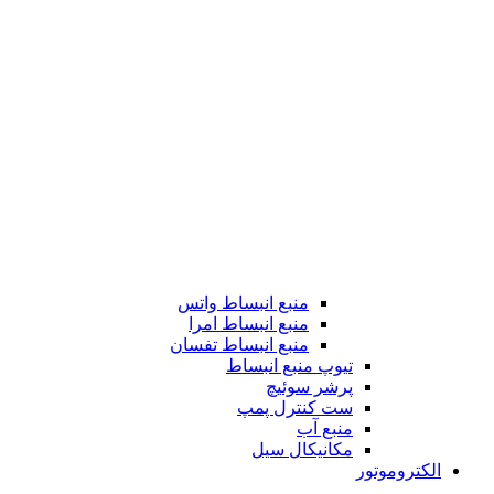
منبع انبساط واتس
منبع انبساط امرا
منبع انبساط تفسان
تیوپ منبع انبساط
پرشر سوئیچ
ست کنترل پمپ
منبع آب
مکانیکال سیل
الکتروموتور