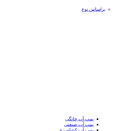
براساس نوع
پمپ آب خانگی
پمپ آب صنعتی
پمپ آب کشاورزی