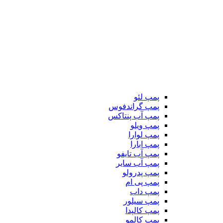
پمپ لئو
پمپ گراندفوس
پمپ آب پنتاکس
پمپ ویلو
پمپ لوارا
پمپ ابارا
پمپ آب تایفو
پمپ آب سایر
پمپ پدرولو
پمپ پی ام
پمپ داب
پمپ سیلور
پمپ کالپدا
پمپ کالمو