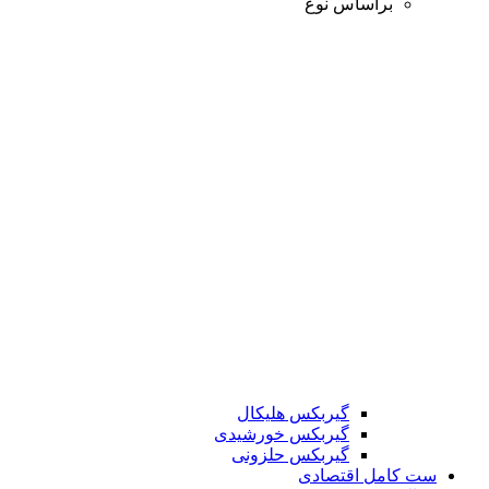
براساس نوع
گیربکس هلیکال
گیربکس خورشیدی
گیربکس حلزونی
ست کامل اقتصادی