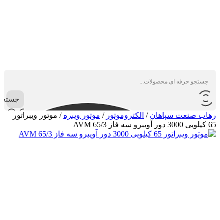
جستجو
رهاب صنعت سپاهان
/
الکتروموتور
/
موتور ویبره
/
موتور ویبراتور
65 کیلویی 3000 دور آویبرو سه فاز AVM 65/3