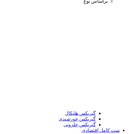
براساس نوع
گیربکس هلیکال
گیربکس خورشیدی
گیربکس حلزونی
ست کامل اقتصادی