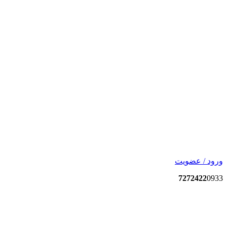
ورود / عضویت
7272422
0933