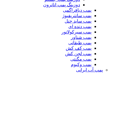
دوزینگ پمپ اتاترون
پمپ دیافراگمی
پمپ سانتریفیوژ
پمپ ساید چنل
پمپ دنده ای
پمپ سیرکولاتور
پمپ شناور
پمپ طبقاتی
پمپ کف کش
پمپ لجن کش
پمپ مگنتی
پمپ وکیوم
پمپ آب ایرانی