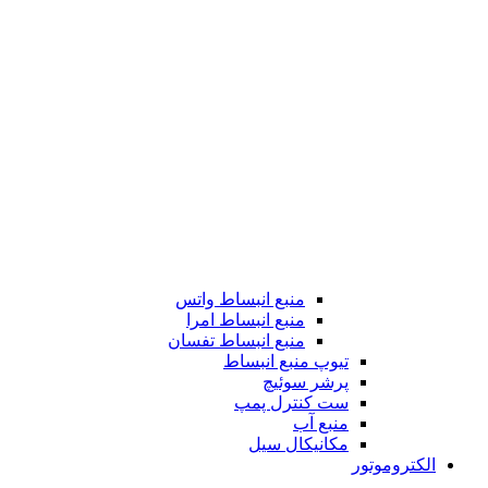
منبع انبساط واتس
منبع انبساط امرا
منبع انبساط تفسان
تیوپ منبع انبساط
پرشر سوئیچ
ست کنترل پمپ
منبع آب
مکانیکال سیل
الکتروموتور