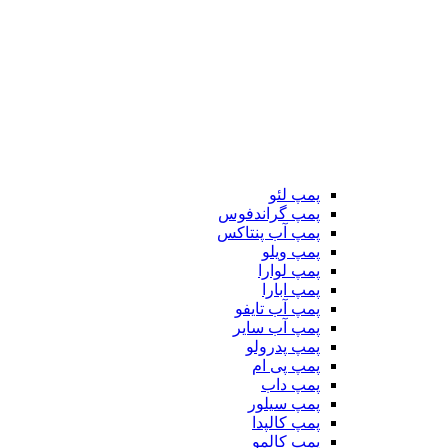
پمپ لئو
پمپ گراندفوس
پمپ آب پنتاکس
پمپ ویلو
پمپ لوارا
پمپ ابارا
پمپ آب تایفو
پمپ آب سایر
پمپ پدرولو
پمپ پی ام
پمپ داب
پمپ سیلور
پمپ کالپدا
پمپ کالمو