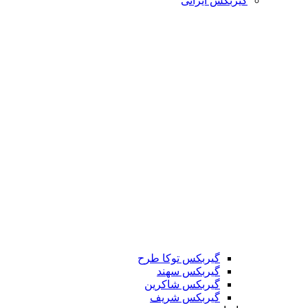
گیربکس ایرانی
گیربکس توکا طرح
گیربکس سهند
گیربکس شاکرین
گیربکس شریف