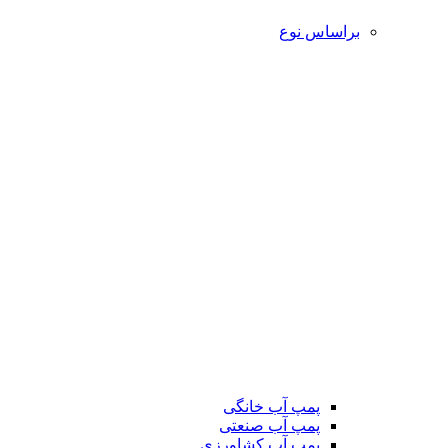
براساس نوع
پمپ آب خانگی
پمپ آب صنعتی
پمپ آب کشاورزی