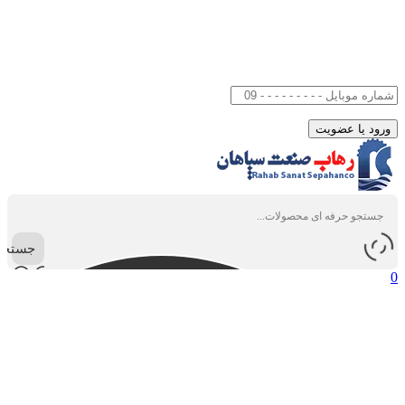
جستجو
0