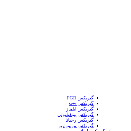
گیربکس PGR
گیربکس sew
گیربکس ایلماز
گیربکس بونفیلیولی
گیربکس رجیانا
گیربکس موتوواریو