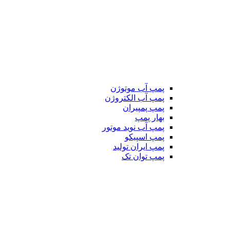
پمپ آب موتوژن
پمپ آب الکتروژن
پمپ پمپیران
بهار پمپ
پمپ آب نوید موتور
پمپ اسپیکو
پمپ ایران تولید
پمپ توان تک