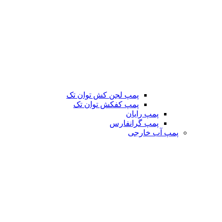
پمپ لجن کش توان تک
پمپ کفکش توان تک
پمپ رایان
پمپ گرانفارس
پمپ آب خارجی