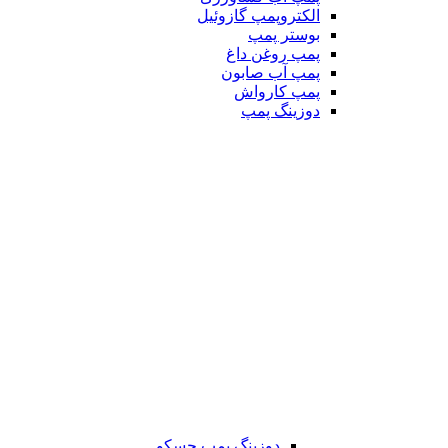
الکتروپمپ گازوئیل
بوستر پمپ
پمپ روغن داغ
پمپ آب صابون
پمپ کارواش
دوزینگ پمپ
دوزینگ پمپ جسکو