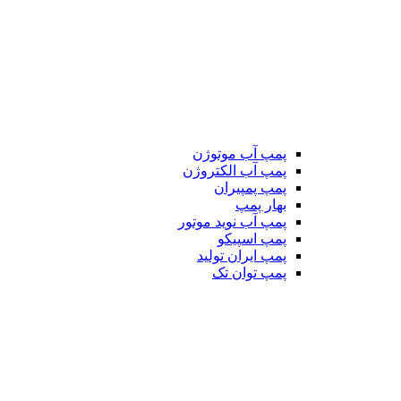
پمپ آب موتوژن
پمپ آب الکتروژن
پمپ پمپیران
بهار پمپ
پمپ آب نوید موتور
پمپ اسپیکو
پمپ ایران تولید
پمپ توان تک