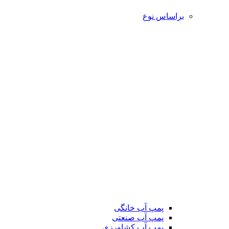
براساس نوع
پمپ آب خانگی
پمپ آب صنعتی
پمپ آب کشاورزی