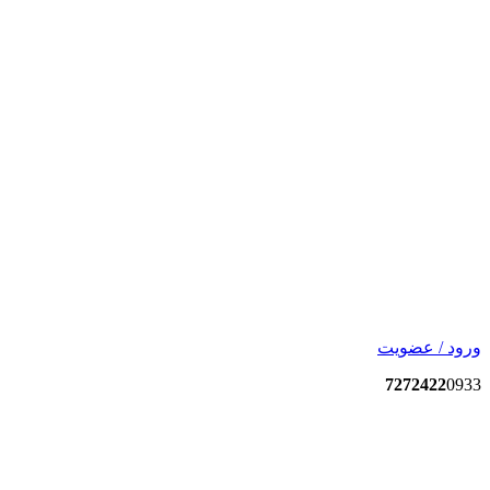
ورود / عضویت
7272422
0933