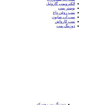
الکتروپمپ گازوئیل
بوستر پمپ
پمپ روغن داغ
پمپ آب صابون
پمپ کارواش
دوزینگ پمپ
دوزینگ پمپ جسکو