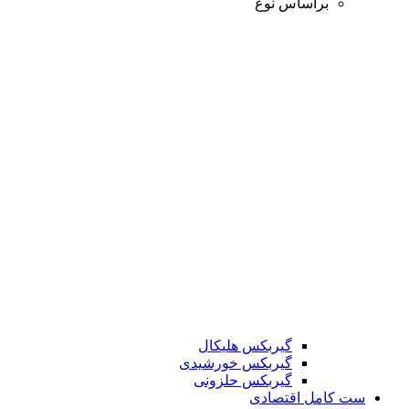
براساس نوع
گیربکس هلیکال
گیربکس خورشیدی
گیربکس حلزونی
ست کامل اقتصادی