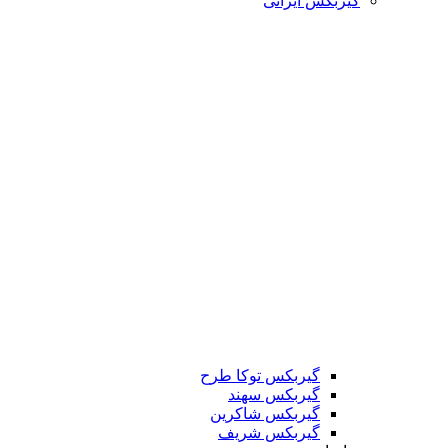
گیربکس ایرانی
گیربکس توکا طرح
گیربکس سهند
گیربکس شاکرین
گیربکس شریف