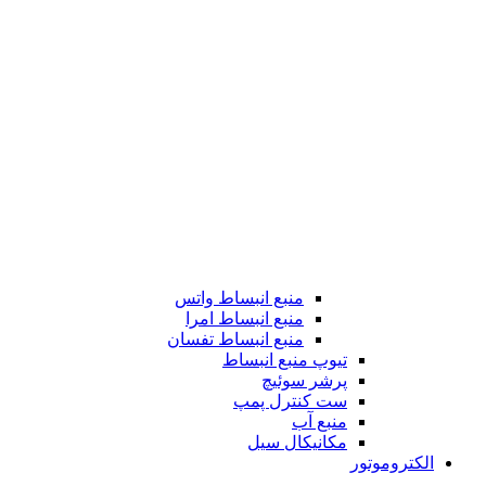
منبع انبساط واتس
منبع انبساط امرا
منبع انبساط تفسان
تیوپ منبع انبساط
پرشر سوئیچ
ست کنترل پمپ
منبع آب
مکانیکال سیل
الکتروموتور