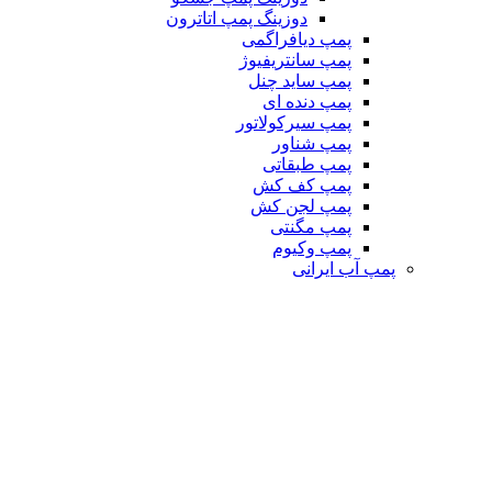
دوزینگ پمپ اتاترون
پمپ دیافراگمی
پمپ سانتریفیوژ
پمپ ساید چنل
پمپ دنده ای
پمپ سیرکولاتور
پمپ شناور
پمپ طبقاتی
پمپ کف کش
پمپ لجن کش
پمپ مگنتی
پمپ وکیوم
پمپ آب ایرانی