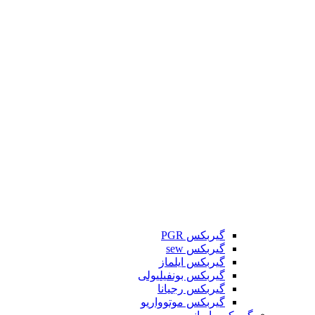
گیربکس PGR
گیربکس sew
گیربکس ایلماز
گیربکس بونفیلیولی
گیربکس رجیانا
گیربکس موتوواریو