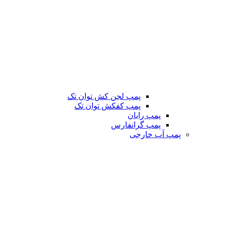
پمپ لجن کش توان تک
پمپ کفکش توان تک
پمپ رایان
پمپ گرانفارس
پمپ آب خارجی