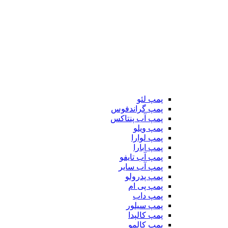
پمپ لئو
پمپ گراندفوس
پمپ آب پنتاکس
پمپ ویلو
پمپ لوارا
پمپ ابارا
پمپ آب تایفو
پمپ آب سایر
پمپ پدرولو
پمپ پی ام
پمپ داب
پمپ سیلور
پمپ کالپدا
پمپ کالمو