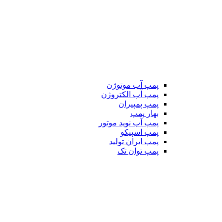
پمپ آب موتوژن
پمپ آب الکتروژن
پمپ پمپیران
بهار پمپ
پمپ آب نوید موتور
پمپ اسپیکو
پمپ ایران تولید
پمپ توان تک