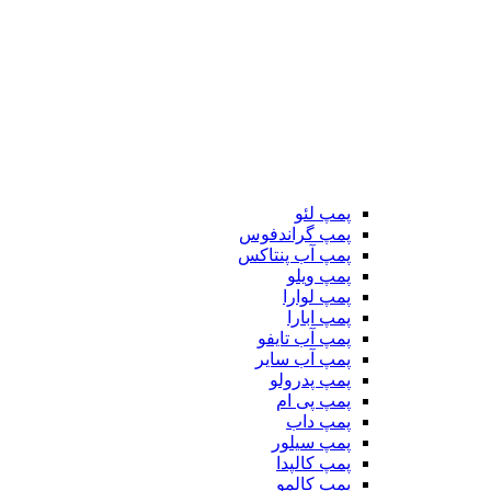
پمپ لئو
پمپ گراندفوس
پمپ آب پنتاکس
پمپ ویلو
پمپ لوارا
پمپ ابارا
پمپ آب تایفو
پمپ آب سایر
پمپ پدرولو
پمپ پی ام
پمپ داب
پمپ سیلور
پمپ کالپدا
پمپ کالمو