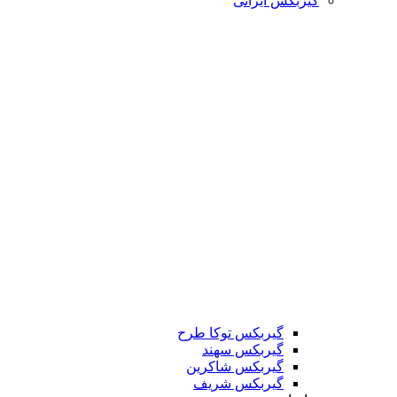
گیربکس ایرانی
گیربکس توکا طرح
گیربکس سهند
گیربکس شاکرین
گیربکس شریف