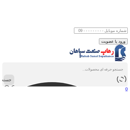
جستجو
0