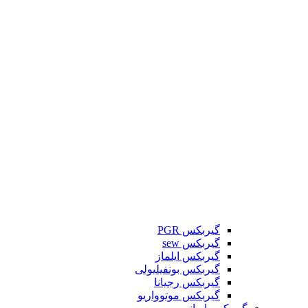
گیربکس PGR
گیربکس sew
گیربکس ایلماز
گیربکس بونفیلیولی
گیربکس رجیانا
گیربکس موتوواریو