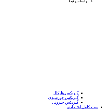
براساس نوع
گیربکس هلیکال
گیربکس خورشیدی
گیربکس حلزونی
ست کامل اقتصادی