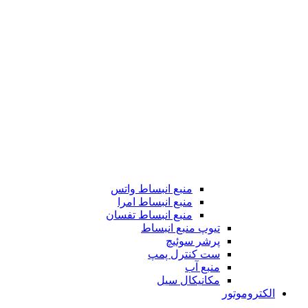
منبع انبساط واتس
منبع انبساط امرا
منبع انبساط تفسان
تیوپ منبع انبساط
پرشر سوئیچ
ست کنترل پمپ
منبع آب
مکانیکال سیل
الکتروموتور