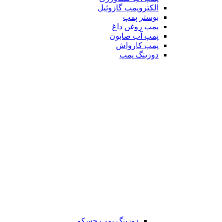
الکتروپمپ گازوئیل
بوستر پمپ
پمپ روغن داغ
پمپ آب صابون
پمپ کارواش
دوزینگ پمپ
دوزینگ پمپ جسکو