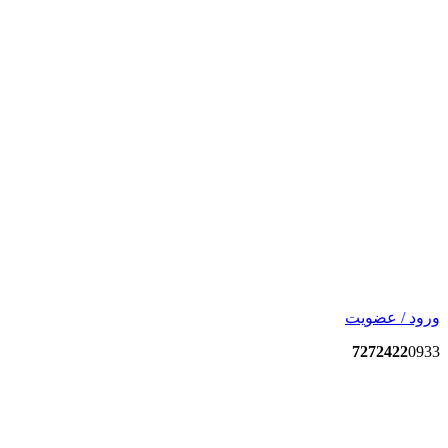
ورود / عضویت
7272422
0933