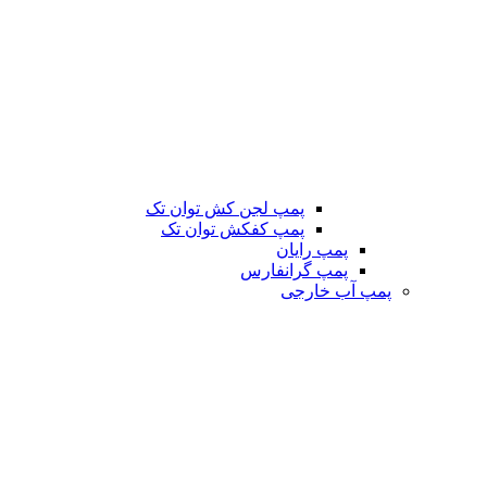
پمپ لجن کش توان تک
پمپ کفکش توان تک
پمپ رایان
پمپ گرانفارس
پمپ آب خارجی