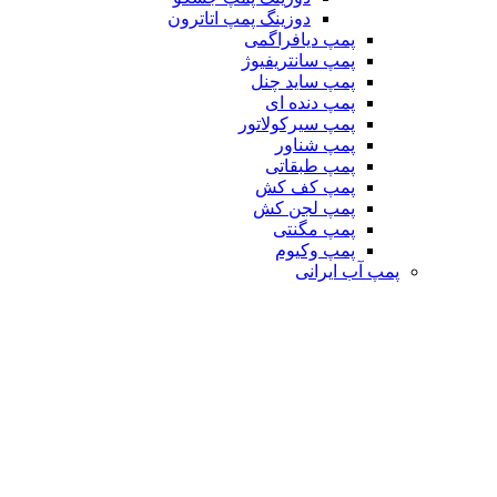
دوزینگ پمپ اتاترون
پمپ دیافراگمی
پمپ سانتریفیوژ
پمپ ساید چنل
پمپ دنده ای
پمپ سیرکولاتور
پمپ شناور
پمپ طبقاتی
پمپ کف کش
پمپ لجن کش
پمپ مگنتی
پمپ وکیوم
پمپ آب ایرانی