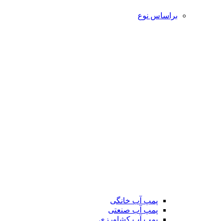
براساس نوع
پمپ آب خانگی
پمپ آب صنعتی
پمپ آب کشاورزی