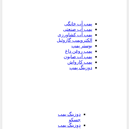
پمپ آب خانگی
پمپ آب صنعتی
پمپ آب کشاورزی
الکتروپمپ گازوئیل
بوستر پمپ
پمپ روغن داغ
پمپ آب صابون
پمپ کارواش
دوزینگ پمپ
دوزینگ پمپ
جسکو
دوزینگ پمپ