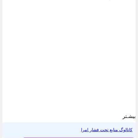
بیشـتر
کاتالوگ منابع تحت فشار امرا