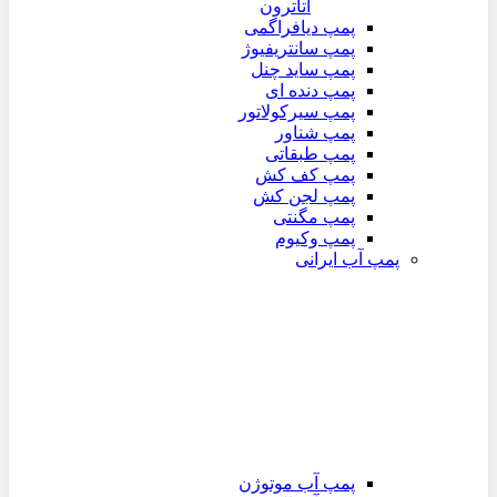
اتاترون
پمپ دیافراگمی
پمپ سانتریفیوژ
پمپ ساید چنل
پمپ دنده ای
پمپ سیرکولاتور
پمپ شناور
پمپ طبقاتی
پمپ کف کش
پمپ لجن کش
پمپ مگنتی
پمپ وکیوم
پمپ آب ایرانی
پمپ آب موتوژن