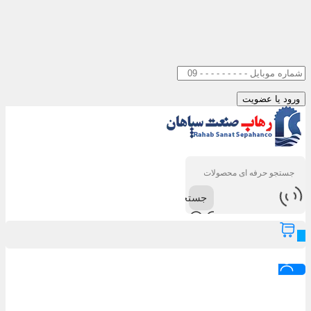
جستجو
0
ورود / عضویت