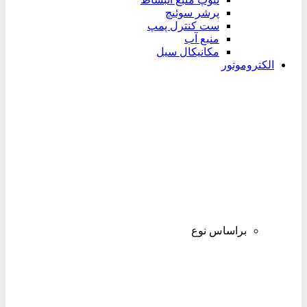
پرشر سوئیچ
ست کنترل پمپ
منبع آب
مکانیکال سیل
الکتروموتور
براساس نوع