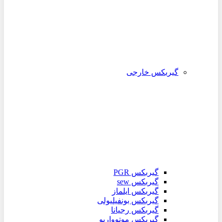
گیربکس خارجی
گیربکس PGR
گیربکس sew
گیربکس ایلماز
گیربکس بونفیلیولی
گیربکس رجیانا
گیربکس موتوواریو