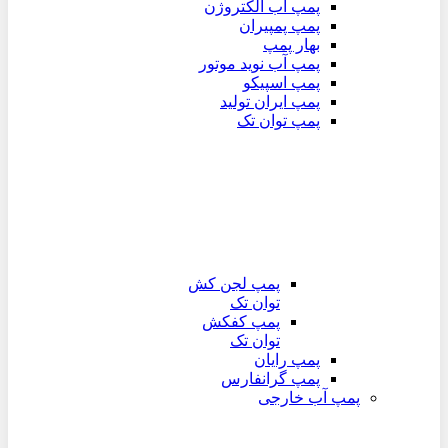
پمپ آب الکتروژن
پمپ پمپیران
بهار پمپ
پمپ آب نوید موتور
پمپ اسپیکو
پمپ ایران تولید
پمپ توان تک
پمپ لجن کش
توان تک
پمپ کفکش
توان تک
پمپ رایان
پمپ گرانفارس
پمپ آب خارجی