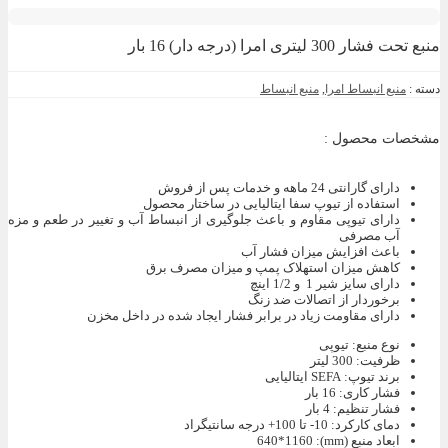
منبع تحت فشار 300 لیتری امرا (درجه دار) 16 بار
دسته :
منبع انبساط امرا
,
منبع انبساط
مشخصات محصول :
دارای گارانتی 24 ماهه و خدمات پس از فروش
استفاده از تیوپ سفا ایتالیایی در ساختار محصول
دارای تیوپی مقاوم و باعث جلوگیری از انبساط آب و تغییر در طعم و مزه
آب مصرفی
باعث افزایش میزان فشار آب
کاهش میزان استهلاک پمپ و میزان مصرف برق
دارای سایز شیر 1 و 1/2 اینچ
برخوردار از اتصالات ضد زنگ
دارای مقاومت زیاد در برابر فشار ایجاد شده در داخل مخزن
نوع منبع
:
تیوپی
ظرفیت
:
300 لیتر
برند تیوپ
:
SEFA ایتالیایی
فشار کاری
:
16 بار
فشار تنظیم
:
4 بار
دمای کارکرد
:
10- تا 100+ درجه سانتیگراد
ابعاد منبع (mm)
:
640*1160