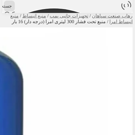
جستجو
رهاب صنعت سپاهان
/
تجهیزات جانبی پمپ
/
منبع انبساط
/
منبع
انبساط امرا
/
منبع تحت فشار 300 لیتری امرا (درجه دار) 16 بار