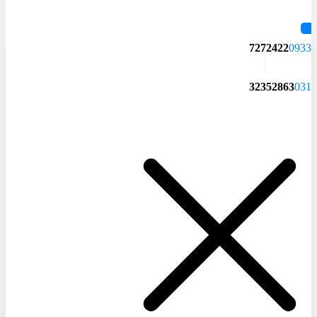
7272422
0933
32352863
031