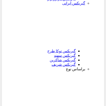
گیربکس ایرانی
گیربکس توکا طرح
گیربکس سهند
گیربکس شاکرین
گیربکس شریف
براساس نوع