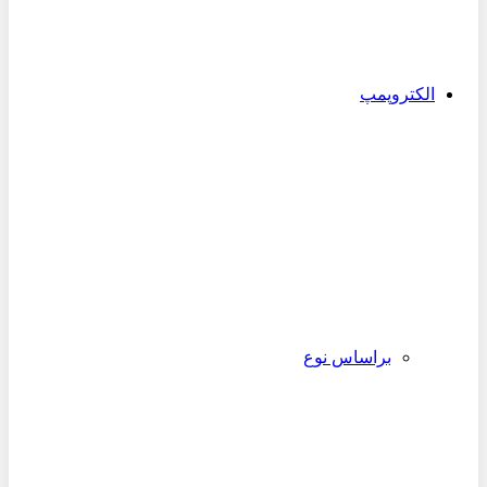
الکتروپمپ
براساس نوع