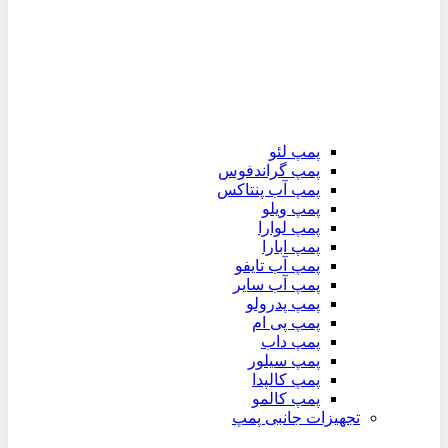
پمپ لئو
پمپ گراندفوس
پمپ آب پنتاکس
پمپ ویلو
پمپ لوارا
پمپ ابارا
پمپ آب تایفو
پمپ آب سایر
پمپ پدرولو
پمپ پی ام
پمپ داب
پمپ سیلور
پمپ کالپدا
پمپ کالمو
تجهیزات جانبی پمپ