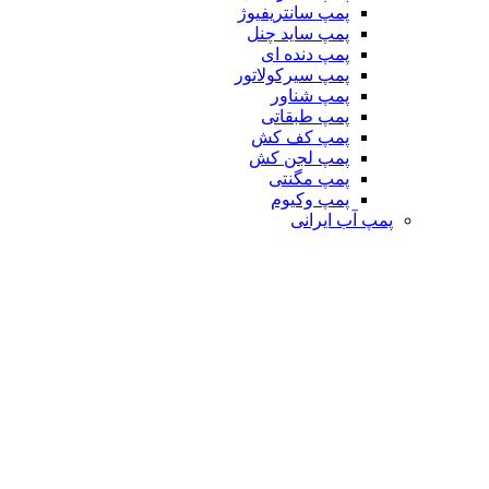
پمپ سانتریفیوژ
پمپ ساید چنل
پمپ دنده ای
پمپ سیرکولاتور
پمپ شناور
پمپ طبقاتی
پمپ کف کش
پمپ لجن کش
پمپ مگنتی
پمپ وکیوم
پمپ آب ایرانی