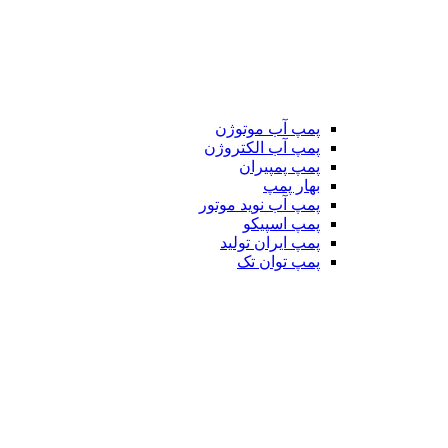
پمپ آب موتوژن
پمپ آب الکتروژن
پمپ پمپیران
بهار پمپ
پمپ آب نوید موتور
پمپ اسپیکو
پمپ ایران تولید
پمپ توان تک