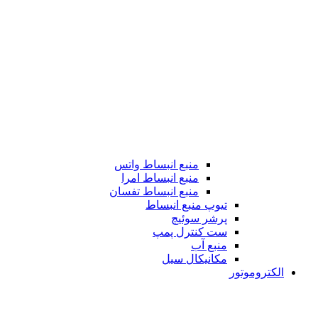
منبع انبساط واتس
منبع انبساط امرا
منبع انبساط تفسان
تیوپ منبع انبساط
پرشر سوئیچ
ست کنترل پمپ
منبع آب
مکانیکال سیل
الکتروموتور