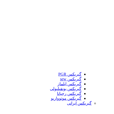
گیربکس PGR
گیربکس sew
گیربکس ایلماز
گیربکس بونفیلیولی
گیربکس رجیانا
گیربکس موتوواریو
گیربکس ایرانی