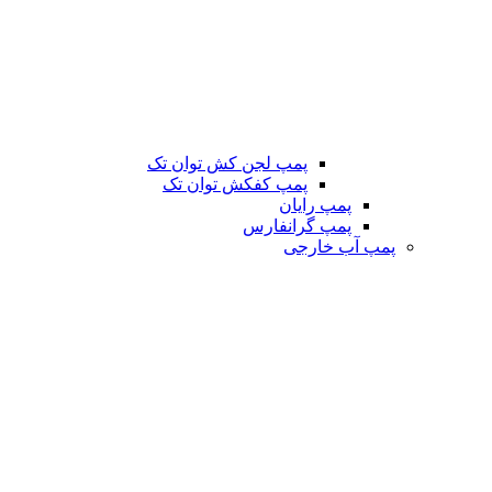
پمپ لجن کش توان تک
پمپ کفکش توان تک
پمپ رایان
پمپ گرانفارس
پمپ آب خارجی