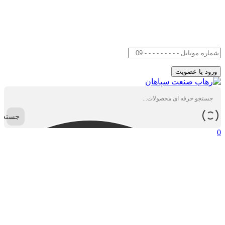
جستجو
0