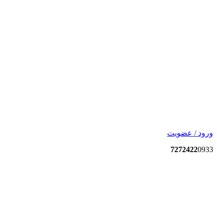
ورود / عضویت
7272422
0933