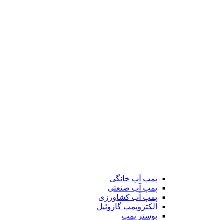
پمپ آب خانگی
پمپ آب صنعتی
پمپ آب کشاورزی
الکتروپمپ گازوئیل
بوستر پمپ