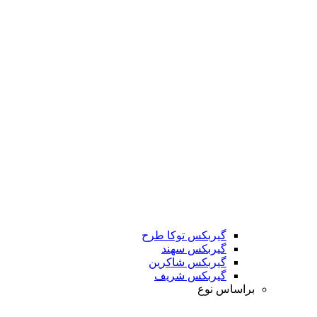
گیربکس توکا طرح
گیربکس سهند
گیربکس شاکرین
گیربکس شریف
براساس نوع