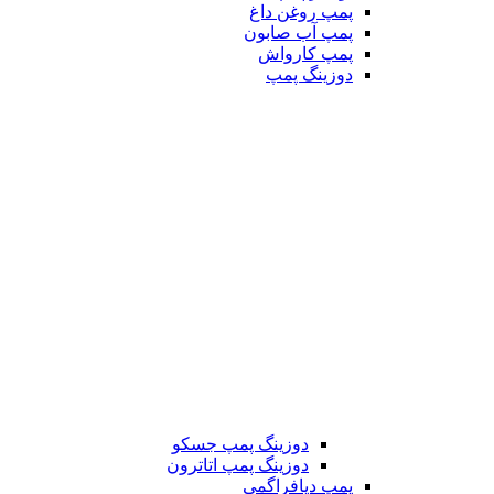
پمپ روغن داغ
پمپ آب صابون
پمپ کارواش
دوزینگ پمپ
دوزینگ پمپ جسکو
دوزینگ پمپ اتاترون
پمپ دیافراگمی