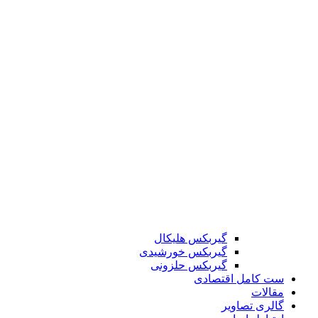
گیربکس هلیکال
گیربکس خورشیدی
گیربکس حلزونی
ست کامل اقتصادی
مقالات
گالری تصاویر