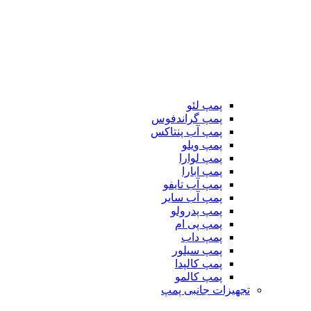
پمپ لئو
پمپ گراندفوس
پمپ آب پنتاکس
پمپ ویلو
پمپ لوارا
پمپ ابارا
پمپ آب تایفو
پمپ آب سایر
پمپ پدرولو
پمپ پی ام
پمپ داب
پمپ سیلور
پمپ کالپدا
پمپ کالمو
تجهیزات جانبی پمپ