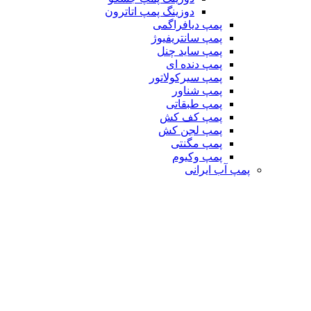
دوزینگ پمپ اتاترون
پمپ دیافراگمی
پمپ سانتریفیوژ
پمپ ساید چنل
پمپ دنده ای
پمپ سیرکولاتور
پمپ شناور
پمپ طبقاتی
پمپ کف کش
پمپ لجن کش
پمپ مگنتی
پمپ وکیوم
پمپ آب ایرانی