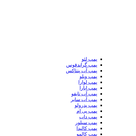
پمپ لئو
پمپ گراندفوس
پمپ آب پنتاکس
پمپ ویلو
پمپ لوارا
پمپ ابارا
پمپ آب تایفو
پمپ آب سایر
پمپ پدرولو
پمپ پی ام
پمپ داب
پمپ سیلور
پمپ کالپدا
پمپ کالمو