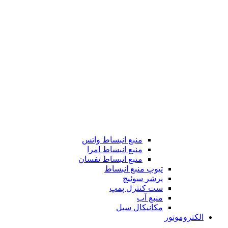
منبع انبساط واتس
منبع انبساط امرا
منبع انبساط تفسان
تیوپ منبع انبساط
پرشر سوئیچ
ست کنترل پمپ
منبع آب
مکانیکال سیل
الکتروموتور