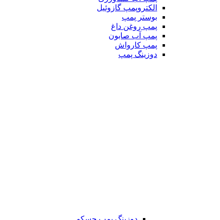
الکتروپمپ گازوئیل
بوستر پمپ
پمپ روغن داغ
پمپ آب صابون
پمپ کارواش
دوزینگ پمپ
دوزینگ پمپ جسکو