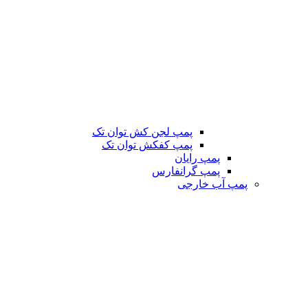
پمپ لجن کش توان تک
پمپ کفکش توان تک
پمپ رایان
پمپ گرانفارس
پمپ آب خارجی