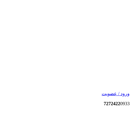
ورود / عضویت
7272422
0933