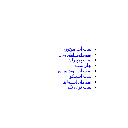
پمپ آب موتوژن
پمپ آب الکتروژن
پمپ پمپیران
بهار پمپ
پمپ آب نوید موتور
پمپ اسپیکو
پمپ ایران تولید
پمپ توان تک