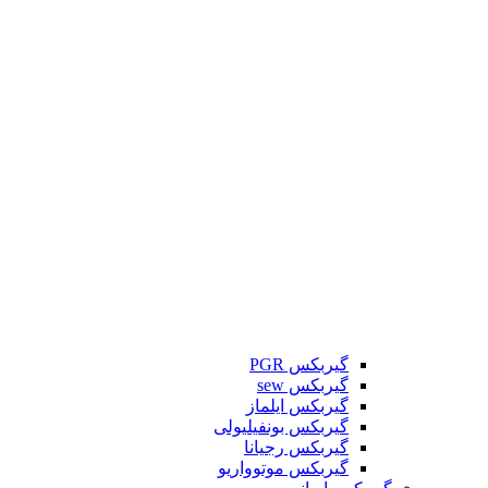
گیربکس PGR
گیربکس sew
گیربکس ایلماز
گیربکس بونفیلیولی
گیربکس رجیانا
گیربکس موتوواریو