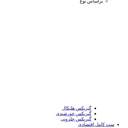
براساس نوع
گیربکس هلیکال
گیربکس خورشیدی
گیربکس حلزونی
ست کامل اقتصادی