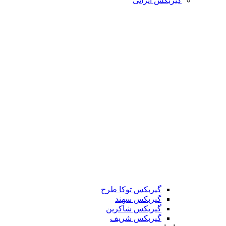
گیربکس ایرانی
گیربکس توکا طرح
گیربکس سهند
گیربکس شاکرین
گیربکس شریف