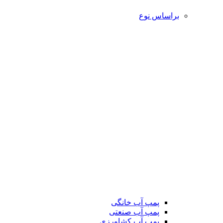
براساس نوع
پمپ آب خانگی
پمپ آب صنعتی
پمپ آب کشاورزی