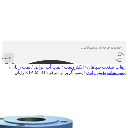
جستجو
رهاب صنعت سپاهان
/
الکتروپمپ
/
پمپ آب ایرانی
/
پمپ رایان
/
پمپ سانتریفیوژ رایان
/
پمپ گریز از مرکز ETA 65-315 رایان