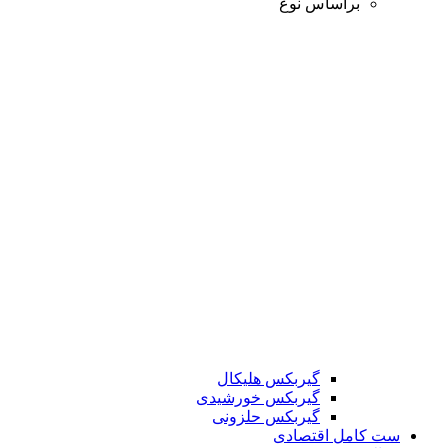
براساس نوع
گیربکس هلیکال
گیربکس خورشیدی
گیربکس حلزونی
ست کامل اقتصادی