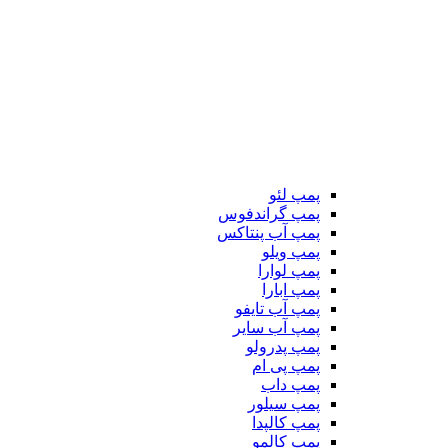
پمپ لئو
پمپ گراندفوس
پمپ آب پنتاکس
پمپ ویلو
پمپ لوارا
پمپ ابارا
پمپ آب تایفو
پمپ آب سایر
پمپ پدرولو
پمپ پی ام
پمپ داب
پمپ سیلور
پمپ کالپدا
پمپ کالمو