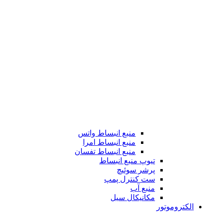
منبع انبساط واتس
منبع انبساط امرا
منبع انبساط تفسان
تیوپ منبع انبساط
پرشر سوئیچ
ست کنترل پمپ
منبع آب
مکانیکال سیل
الکتروموتور