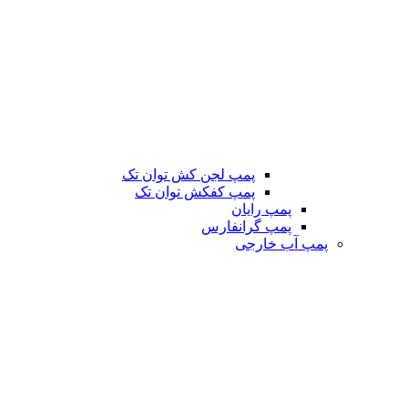
پمپ لجن کش توان تک
پمپ کفکش توان تک
پمپ رایان
پمپ گرانفارس
پمپ آب خارجی