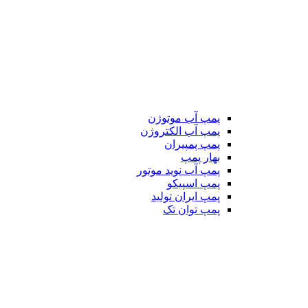
پمپ آب موتوژن
پمپ آب الکتروژن
پمپ پمپیران
بهار پمپ
پمپ آب نوید موتور
پمپ اسپیکو
پمپ ایران تولید
پمپ توان تک