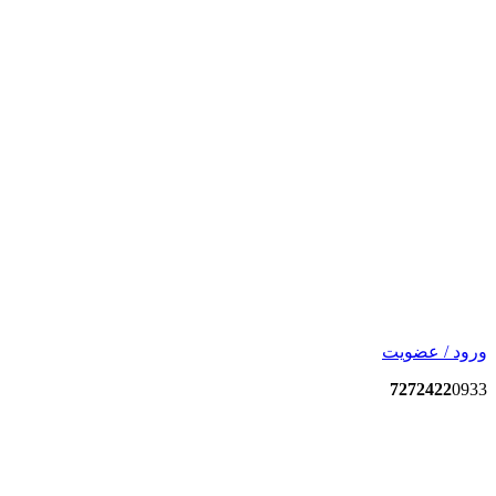
ورود / عضویت
7272422
0933