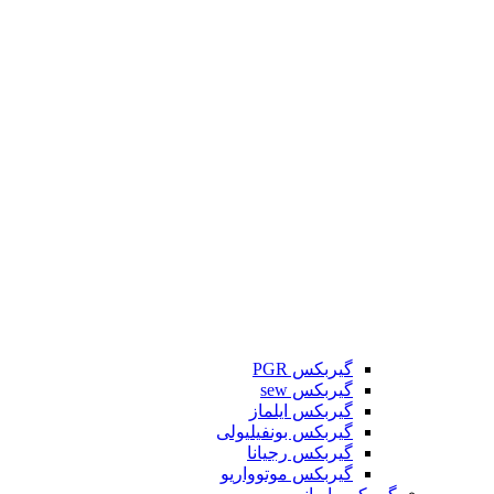
گیربکس PGR
گیربکس sew
گیربکس ایلماز
گیربکس بونفیلیولی
گیربکس رجیانا
گیربکس موتوواریو