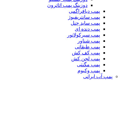
دوزینگ پمپ اتاترون
پمپ دیافراگمی
پمپ سانتریفیوژ
پمپ ساید چنل
پمپ دنده ای
پمپ سیرکولاتور
پمپ شناور
پمپ طبقاتی
پمپ کف کش
پمپ لجن کش
پمپ مگنتی
پمپ وکیوم
پمپ آب ایرانی