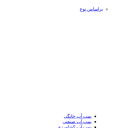
براساس نوع
پمپ آب خانگی
پمپ آب صنعتی
پمپ آب کشاورزی