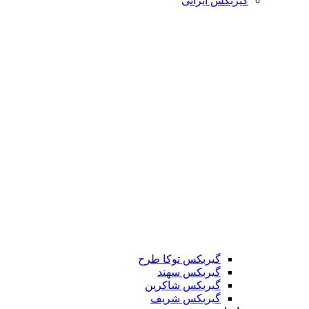
گیربکس ایرانی
گیربکس توکا طرح
گیربکس سهند
گیربکس شاکرین
گیربکس شریف