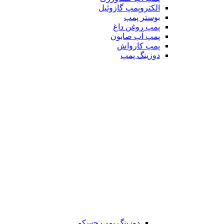
الکتروپمپ گازوئیل
بوستر پمپ
پمپ روغن داغ
پمپ آب صابون
پمپ کارواش
دوزینگ پمپ
دوزینگ پمپ جسکو