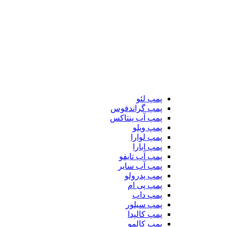
پمپ لئو
پمپ گراندفوس
پمپ آب پنتاکس
پمپ ویلو
پمپ لوارا
پمپ ابارا
پمپ آب تایفو
پمپ آب سایر
پمپ پدرولو
پمپ پی ام
پمپ داب
پمپ سیلور
پمپ کالپدا
پمپ کالمو