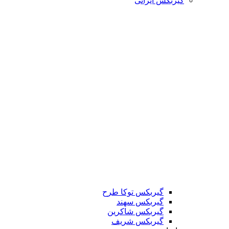
گیربکس ایرانی
گیربکس توکا طرح
گیربکس سهند
گیربکس شاکرین
گیربکس شریف