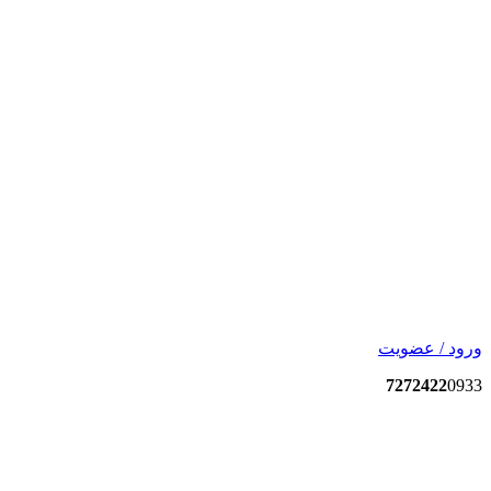
ورود / عضویت
7272422
0933