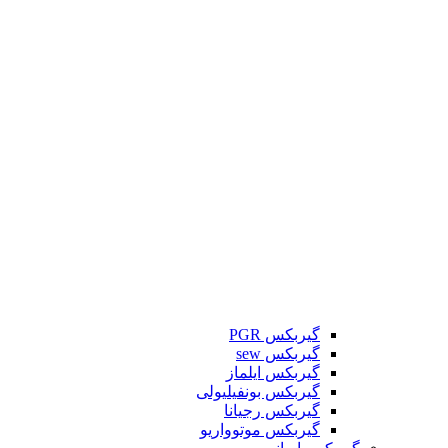
گیربکس PGR
گیربکس sew
گیربکس ایلماز
گیربکس بونفیلیولی
گیربکس رجیانا
گیربکس موتوواریو