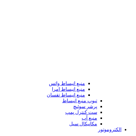
منبع انبساط واتس
منبع انبساط امرا
منبع انبساط تفسان
تیوپ منبع انبساط
پرشر سوئیچ
ست کنترل پمپ
منبع آب
مکانیکال سیل
الکتروموتور