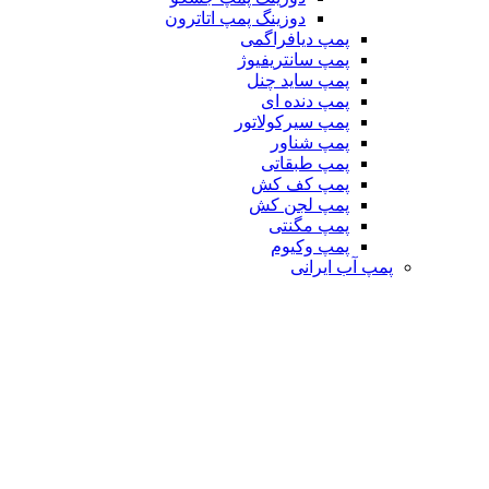
دوزینگ پمپ اتاترون
پمپ دیافراگمی
پمپ سانتریفیوژ
پمپ ساید چنل
پمپ دنده ای
پمپ سیرکولاتور
پمپ شناور
پمپ طبقاتی
پمپ کف کش
پمپ لجن کش
پمپ مگنتی
پمپ وکیوم
پمپ آب ایرانی