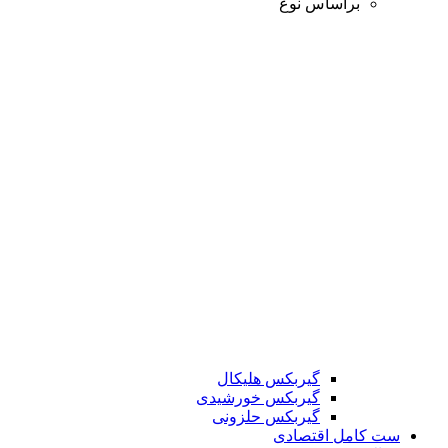
براساس نوع
گیربکس هلیکال
گیربکس خورشیدی
گیربکس حلزونی
ست کامل اقتصادی