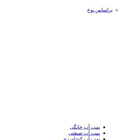
براساس نوع
پمپ آب خانگی
پمپ آب صنعتی
پمپ آب کشاورزی