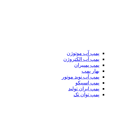
پمپ آب موتوژن
پمپ آب الکتروژن
پمپ پمپیران
بهار پمپ
پمپ آب نوید موتور
پمپ اسپیکو
پمپ ایران تولید
پمپ توان تک