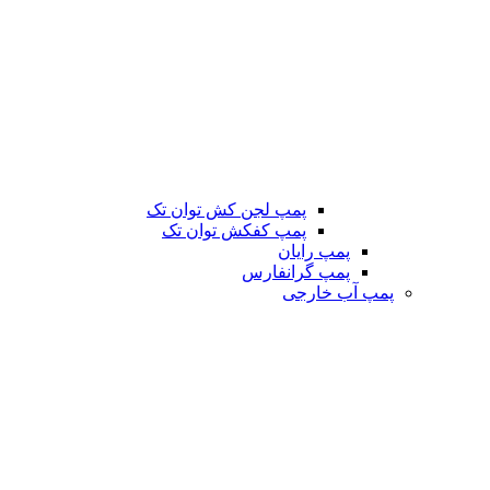
پمپ لجن کش توان تک
پمپ کفکش توان تک
پمپ رایان
پمپ گرانفارس
پمپ آب خارجی