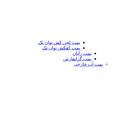
پمپ لجن کش توان تک
پمپ کفکش توان تک
پمپ رایان
پمپ گرانفارس
پمپ آب خارجی