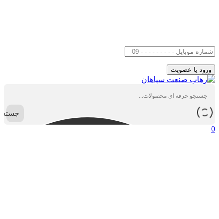
جستجو
0