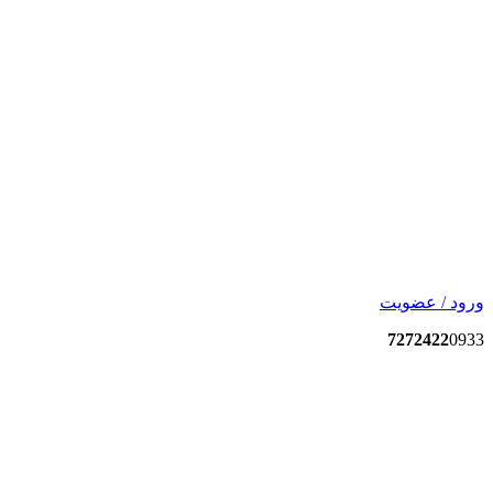
ورود / عضویت
7272422
0933