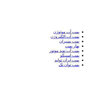
پمپ آب موتوژن
پمپ آب الکتروژن
پمپ پمپیران
بهار پمپ
پمپ آب نوید موتور
پمپ اسپیکو
پمپ ایران تولید
پمپ توان تک