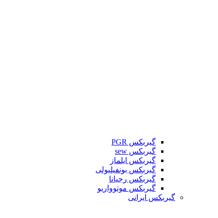
گیربکس PGR
گیربکس sew
گیربکس ایلماز
گیربکس بونفیلیولی
گیربکس رجیانا
گیربکس موتوواریو
گیربکس ایرانی