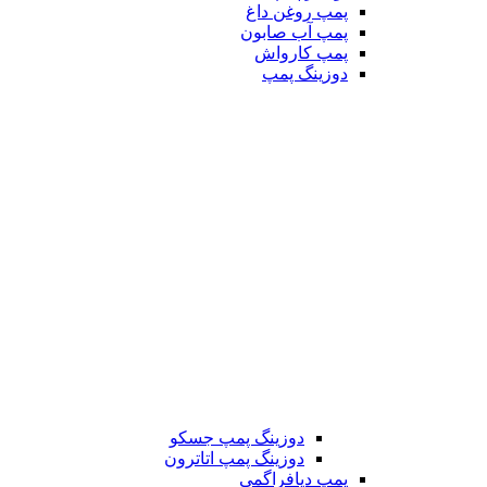
پمپ روغن داغ
پمپ آب صابون
پمپ کارواش
دوزینگ پمپ
دوزینگ پمپ جسکو
دوزینگ پمپ اتاترون
پمپ دیافراگمی