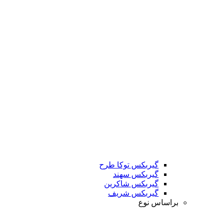
گیربکس توکا طرح
گیربکس سهند
گیربکس شاکرین
گیربکس شریف
براساس نوع