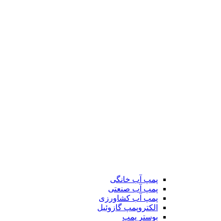
پمپ آب خانگی
پمپ آب صنعتی
پمپ آب کشاورزی
الکتروپمپ گازوئیل
بوستر پمپ