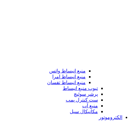
منبع انبساط واتس
منبع انبساط امرا
منبع انبساط تفسان
تیوپ منبع انبساط
پرشر سوئیچ
ست کنترل پمپ
منبع آب
مکانیکال سیل
الکتروموتور