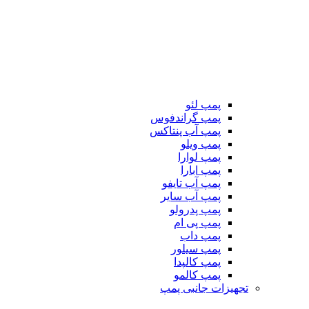
پمپ لئو
پمپ گراندفوس
پمپ آب پنتاکس
پمپ ویلو
پمپ لوارا
پمپ ابارا
پمپ آب تایفو
پمپ آب سایر
پمپ پدرولو
پمپ پی ام
پمپ داب
پمپ سیلور
پمپ کالپدا
پمپ کالمو
تجهیزات جانبی پمپ