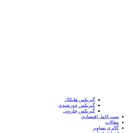
گیربکس هلیکال
گیربکس خورشیدی
گیربکس حلزونی
ست کامل اقتصادی
مقالات
گالری تصاویر