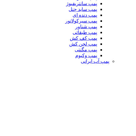
پمپ سانتریفیوژ
پمپ ساید چنل
پمپ دنده ای
پمپ سیرکولاتور
پمپ شناور
پمپ طبقاتی
پمپ کف کش
پمپ لجن کش
پمپ مگنتی
پمپ وکیوم
پمپ آب ایرانی