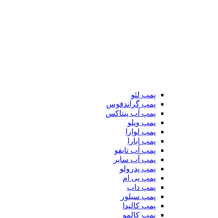
پمپ لئو
پمپ گراندفوس
پمپ آب پنتاکس
پمپ ویلو
پمپ لوارا
پمپ ابارا
پمپ آب تایفو
پمپ آب سایر
پمپ پدرولو
پمپ پی ام
پمپ داب
پمپ سیلور
پمپ کالپدا
پمپ کالمو