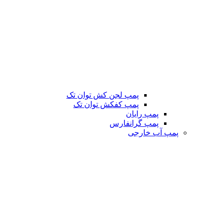
پمپ لجن کش توان تک
پمپ کفکش توان تک
پمپ رایان
پمپ گرانفارس
پمپ آب خارجی