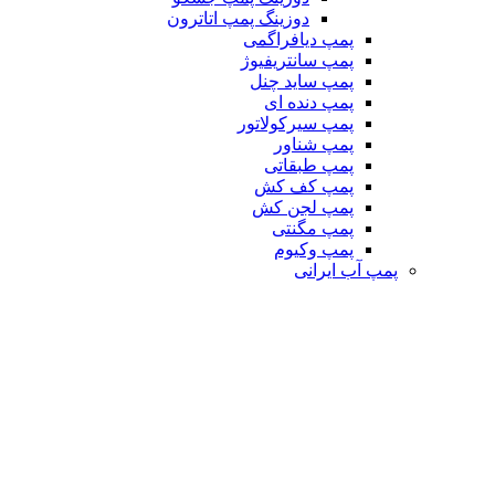
دوزینگ پمپ اتاترون
پمپ دیافراگمی
پمپ سانتریفیوژ
پمپ ساید چنل
پمپ دنده ای
پمپ سیرکولاتور
پمپ شناور
پمپ طبقاتی
پمپ کف کش
پمپ لجن کش
پمپ مگنتی
پمپ وکیوم
پمپ آب ایرانی