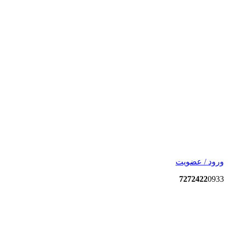
ورود / عضویت
7272422
0933