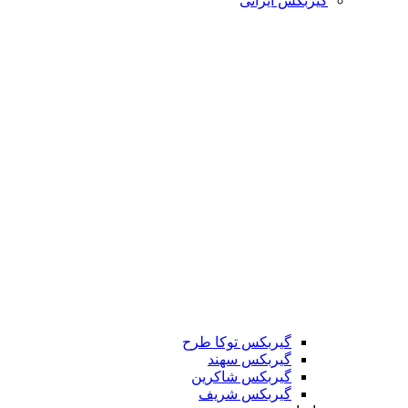
گیربکس ایرانی
گیربکس توکا طرح
گیربکس سهند
گیربکس شاکرین
گیربکس شریف