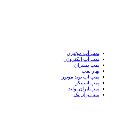
پمپ آب موتوژن
پمپ آب الکتروژن
پمپ پمپیران
بهار پمپ
پمپ آب نوید موتور
پمپ اسپیکو
پمپ ایران تولید
پمپ توان تک