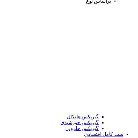
براساس نوع
گیربکس هلیکال
گیربکس خورشیدی
گیربکس حلزونی
ست کامل اقتصادی