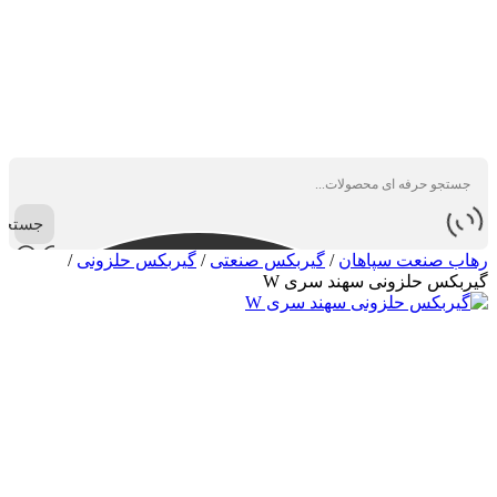
جستجو
رهاب صنعت سپاهان
/
گیربکس صنعتی
/
گیربکس حلزونی
/
گیربکس حلزونی سهند سری W