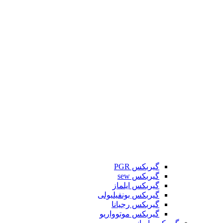
گیربکس PGR
گیربکس sew
گیربکس ایلماز
گیربکس بونفیلیولی
گیربکس رجیانا
گیربکس موتوواریو