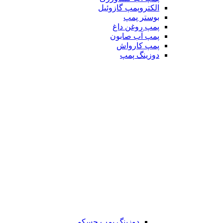
الکتروپمپ گازوئیل
بوستر پمپ
پمپ روغن داغ
پمپ آب صابون
پمپ کارواش
دوزینگ پمپ
دوزینگ پمپ جسکو