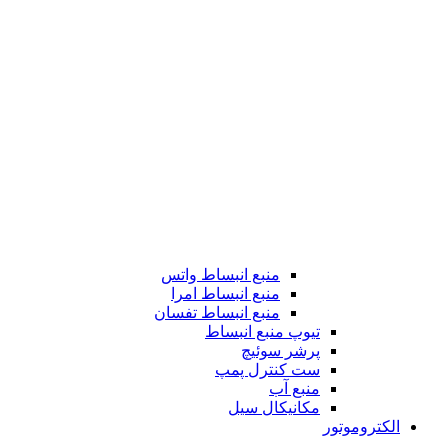
منبع انبساط واتس
منبع انبساط امرا
منبع انبساط تفسان
تیوپ منبع انبساط
پرشر سوئیچ
ست کنترل پمپ
منبع آب
مکانیکال سیل
الکتروموتور