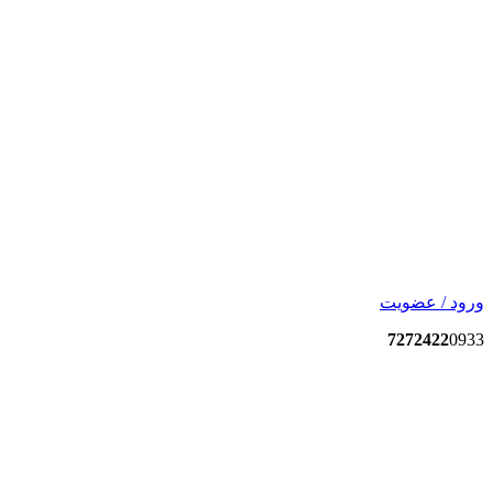
ورود / عضویت
7272422
0933