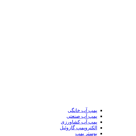
پمپ آب خانگی
پمپ آب صنعتی
پمپ آب کشاورزی
الکتروپمپ گازوئیل
بوستر پمپ