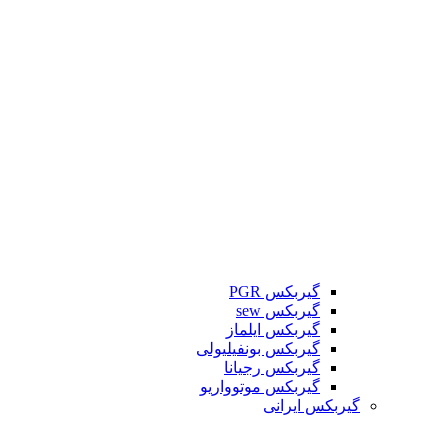
گیربکس PGR
گیربکس sew
گیربکس ایلماز
گیربکس بونفیلیولی
گیربکس رجیانا
گیربکس موتوواریو
گیربکس ایرانی