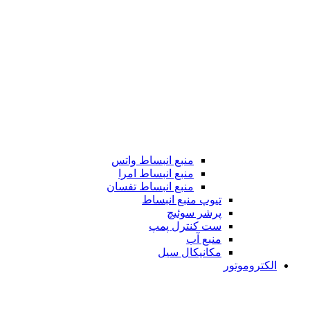
منبع انبساط واتس
منبع انبساط امرا
منبع انبساط تفسان
تیوپ منبع انبساط
پرشر سوئیچ
ست کنترل پمپ
منبع آب
مکانیکال سیل
الکتروموتور