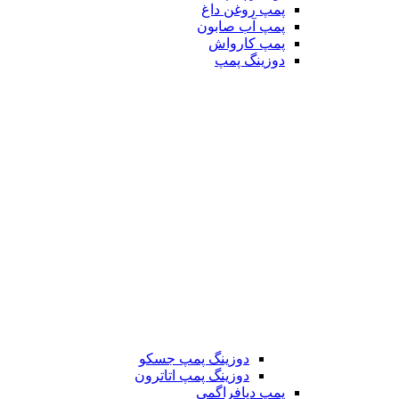
پمپ روغن داغ
پمپ آب صابون
پمپ کارواش
دوزینگ پمپ
دوزینگ پمپ جسکو
دوزینگ پمپ اتاترون
پمپ دیافراگمی