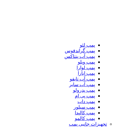
پمپ لئو
پمپ گراندفوس
پمپ آب پنتاکس
پمپ ویلو
پمپ لوارا
پمپ ابارا
پمپ آب تایفو
پمپ آب سایر
پمپ پدرولو
پمپ پی ام
پمپ داب
پمپ سیلور
پمپ کالپدا
پمپ کالمو
تجهیزات جانبی پمپ