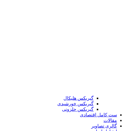
گیربکس هلیکال
گیربکس خورشیدی
گیربکس حلزونی
ست کامل اقتصادی
مقالات
گالری تصاویر