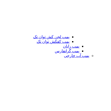
پمپ لجن کش توان تک
پمپ کفکش توان تک
پمپ رایان
پمپ گرانفارس
پمپ آب خارجی