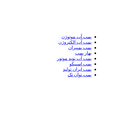
پمپ آب موتوژن
پمپ آب الکتروژن
پمپ پمپیران
بهار پمپ
پمپ آب نوید موتور
پمپ اسپیکو
پمپ ایران تولید
پمپ توان تک