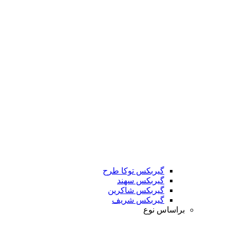
گیربکس توکا طرح
گیربکس سهند
گیربکس شاکرین
گیربکس شریف
براساس نوع