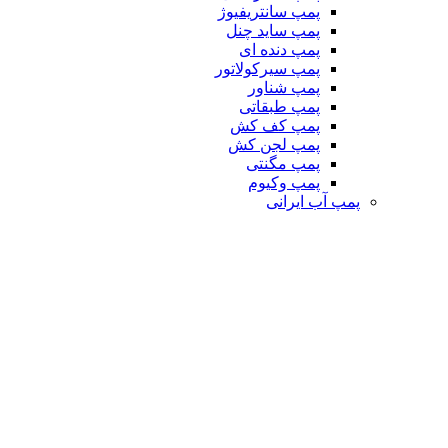
پمپ سانتریفیوژ
پمپ ساید چنل
پمپ دنده ای
پمپ سیرکولاتور
پمپ شناور
پمپ طبقاتی
پمپ کف کش
پمپ لجن کش
پمپ مگنتی
پمپ وکیوم
پمپ آب ایرانی