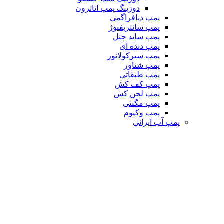
دوزینگ پمپ اتاترون
پمپ دیافراگمی
پمپ سانتریفیوژ
پمپ ساید چنل
پمپ دنده ای
پمپ سیرکولاتور
پمپ شناور
پمپ طبقاتی
پمپ کف کش
پمپ لجن کش
پمپ مگنتی
پمپ وکیوم
پمپ آب ایرانی