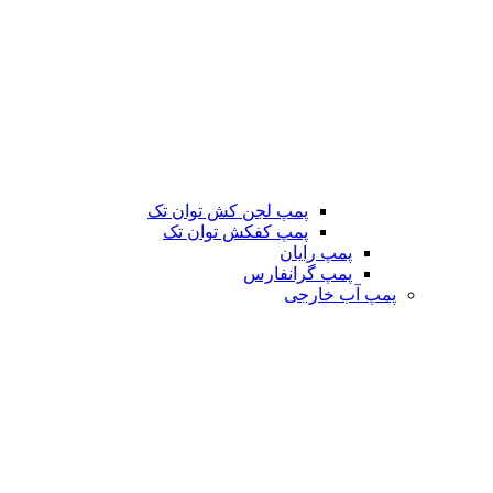
پمپ لجن کش توان تک
پمپ کفکش توان تک
پمپ رایان
پمپ گرانفارس
پمپ آب خارجی