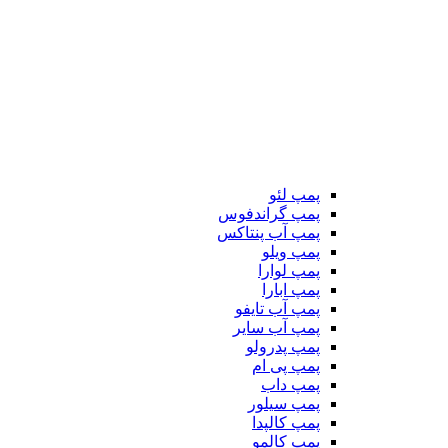
پمپ لئو
پمپ گراندفوس
پمپ آب پنتاکس
پمپ ویلو
پمپ لوارا
پمپ ابارا
پمپ آب تایفو
پمپ آب سایر
پمپ پدرولو
پمپ پی ام
پمپ داب
پمپ سیلور
پمپ کالپدا
پمپ کالمو