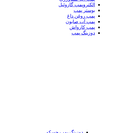
الکتروپمپ گازوئیل
بوستر پمپ
پمپ روغن داغ
پمپ آب صابون
پمپ کارواش
دوزینگ پمپ
دوزینگ پمپ جسکو