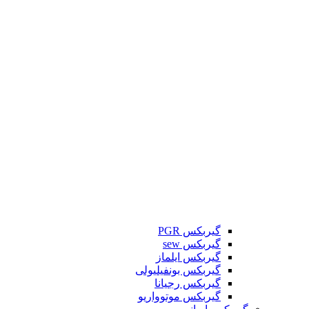
گیربکس PGR
گیربکس sew
گیربکس ایلماز
گیربکس بونفیلیولی
گیربکس رجیانا
گیربکس موتوواریو