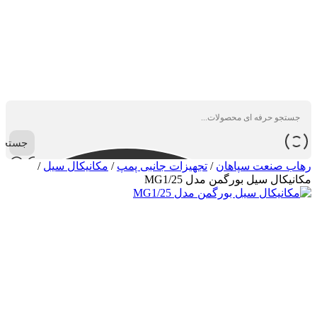
جستجو
رهاب صنعت سپاهان
/
تجهیزات جانبی پمپ
/
مکانیکال سیل
/
مكانيكال سيل بورگمن مدل MG1/25