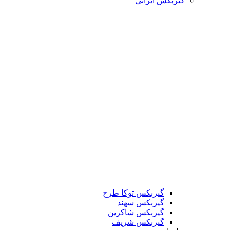
گیربکس ایرانی
گیربکس توکا طرح
گیربکس سهند
گیربکس شاکرین
گیربکس شریف