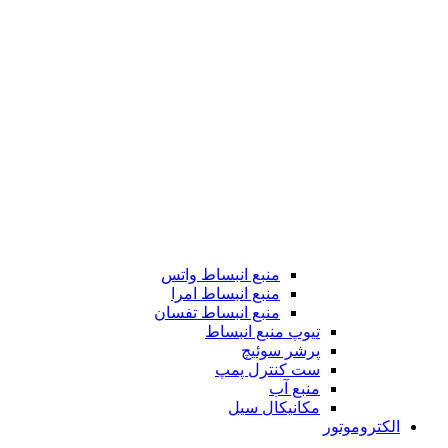
منبع انبساط واتس
منبع انبساط امرا
منبع انبساط تفسان
تیوپ منبع انبساط
پرشر سوئیچ
ست کنترل پمپ
منبع آب
مکانیکال سیل
الکتروموتور