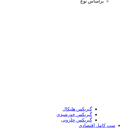
براساس نوع
گیربکس هلیکال
گیربکس خورشیدی
گیربکس حلزونی
ست کامل اقتصادی