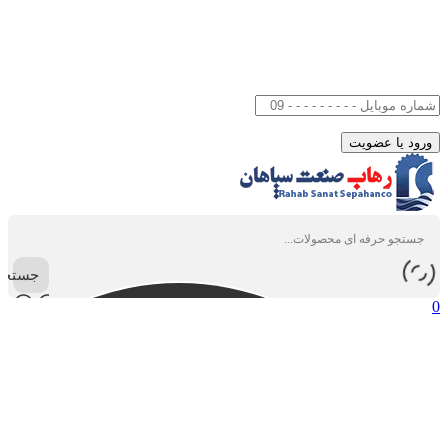
جستجو
0