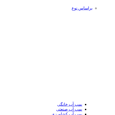
براساس نوع
پمپ آب خانگی
پمپ آب صنعتی
پمپ آب کشاورزی