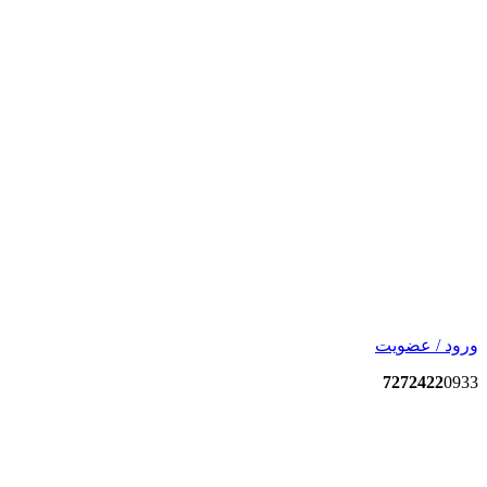
ورود / عضویت
7272422
0933