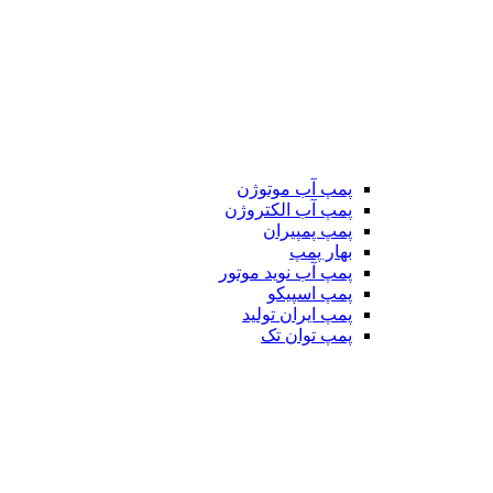
پمپ آب موتوژن
پمپ آب الکتروژن
پمپ پمپیران
بهار پمپ
پمپ آب نوید موتور
پمپ اسپیکو
پمپ ایران تولید
پمپ توان تک