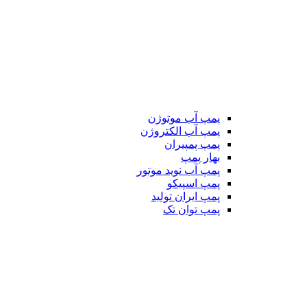
پمپ آب موتوژن
پمپ آب الکتروژن
پمپ پمپیران
بهار پمپ
پمپ آب نوید موتور
پمپ اسپیکو
پمپ ایران تولید
پمپ توان تک