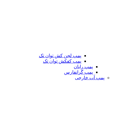
پمپ لجن کش توان تک
پمپ کفکش توان تک
پمپ رایان
پمپ گرانفارس
پمپ آب خارجی