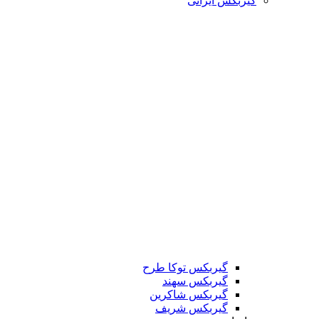
گیربکس ایرانی
گیربکس توکا طرح
گیربکس سهند
گیربکس شاکرین
گیربکس شریف