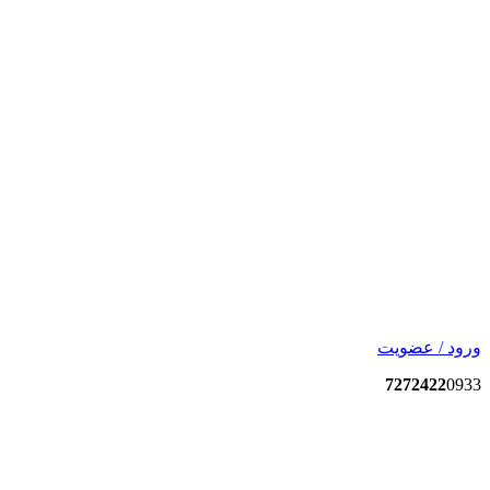
ورود / عضویت
7272422
0933