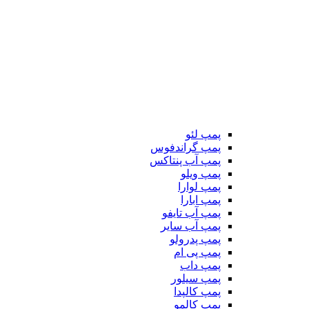
پمپ لئو
پمپ گراندفوس
پمپ آب پنتاکس
پمپ ویلو
پمپ لوارا
پمپ ابارا
پمپ آب تایفو
پمپ آب سایر
پمپ پدرولو
پمپ پی ام
پمپ داب
پمپ سیلور
پمپ کالپدا
پمپ کالمو