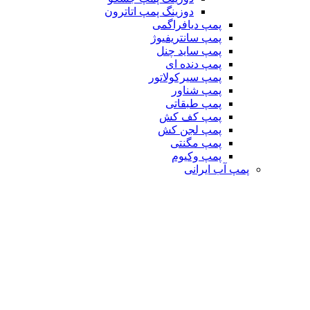
دوزینگ پمپ اتاترون
پمپ دیافراگمی
پمپ سانتریفیوژ
پمپ ساید چنل
پمپ دنده ای
پمپ سیرکولاتور
پمپ شناور
پمپ طبقاتی
پمپ کف کش
پمپ لجن کش
پمپ مگنتی
پمپ وکیوم
پمپ آب ایرانی