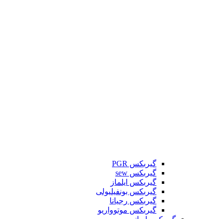
گیربکس PGR
گیربکس sew
گیربکس ایلماز
گیربکس بونفیلیولی
گیربکس رجیانا
گیربکس موتوواریو