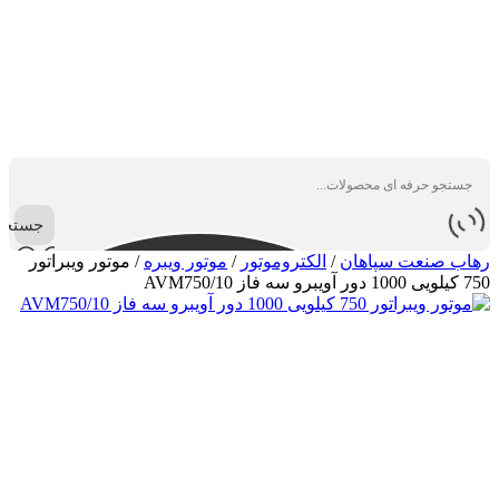
جستجو
رهاب صنعت سپاهان
/
الکتروموتور
/
موتور ویبره
/
موتور ویبراتور
750 کیلویی 1000 دور آویبرو سه فاز AVM750/10