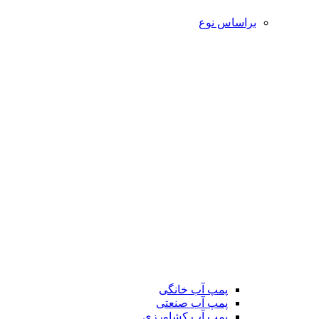
براساس نوع
پمپ آب خانگی
پمپ آب صنعتی
پمپ آب کشاورزی