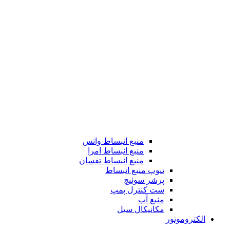
منبع انبساط واتس
منبع انبساط امرا
منبع انبساط تفسان
تیوپ منبع انبساط
پرشر سوئیچ
ست کنترل پمپ
منبع آب
مکانیکال سیل
الکتروموتور