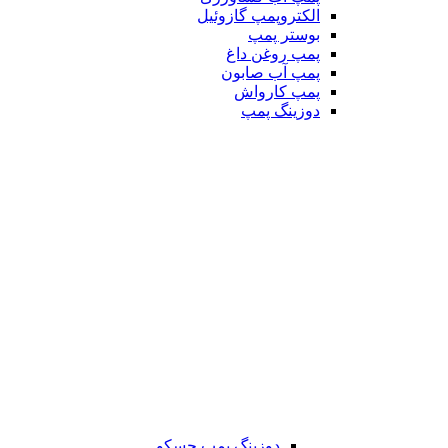
الکتروپمپ گازوئیل
بوستر پمپ
پمپ روغن داغ
پمپ آب صابون
پمپ کارواش
دوزینگ پمپ
دوزینگ پمپ جسکو