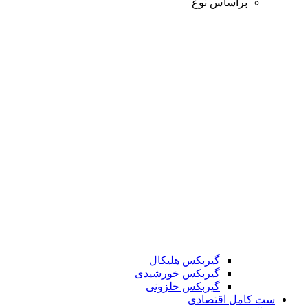
براساس نوع
گیربکس هلیکال
گیربکس خورشیدی
گیربکس حلزونی
ست کامل اقتصادی