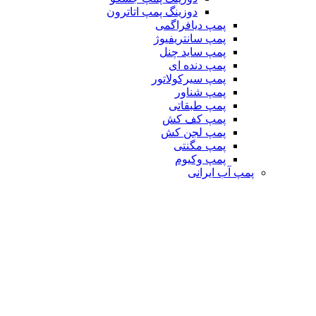
دوزینگ پمپ اتاترون
پمپ دیافراگمی
پمپ سانتریفیوژ
پمپ ساید چنل
پمپ دنده ای
پمپ سیرکولاتور
پمپ شناور
پمپ طبقاتی
پمپ کف کش
پمپ لجن کش
پمپ مگنتی
پمپ وکیوم
پمپ آب ایرانی