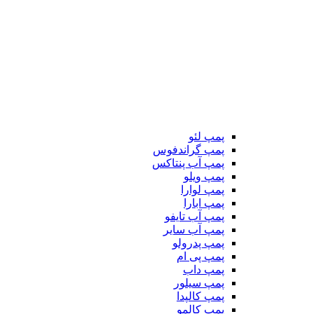
پمپ لئو
پمپ گراندفوس
پمپ آب پنتاکس
پمپ ویلو
پمپ لوارا
پمپ ابارا
پمپ آب تایفو
پمپ آب سایر
پمپ پدرولو
پمپ پی ام
پمپ داب
پمپ سیلور
پمپ کالپدا
پمپ کالمو