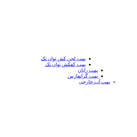
پمپ لجن کش توان تک
پمپ کفکش توان تک
پمپ رایان
پمپ گرانفارس
پمپ آب خارجی