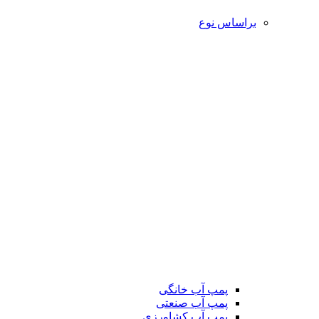
براساس نوع
پمپ آب خانگی
پمپ آب صنعتی
پمپ آب کشاورزی