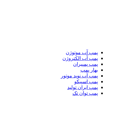
پمپ آب موتوژن
پمپ آب الکتروژن
پمپ پمپیران
بهار پمپ
پمپ آب نوید موتور
پمپ اسپیکو
پمپ ایران تولید
پمپ توان تک