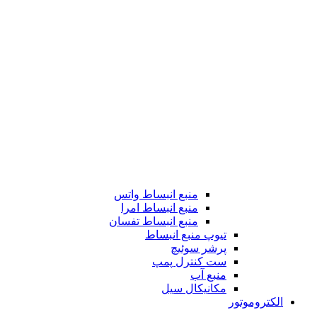
منبع انبساط واتس
منبع انبساط امرا
منبع انبساط تفسان
تیوپ منبع انبساط
پرشر سوئیچ
ست کنترل پمپ
منبع آب
مکانیکال سیل
الکتروموتور