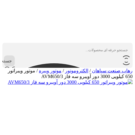
جستجو
رهاب صنعت سپاهان
/
الکتروموتور
/
موتور ویبره
/
موتور ویبراتور
650 کیلویی 3000 دور آویبرو سه فاز AVM650/3