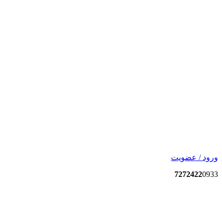
ورود / عضویت
7272422
0933