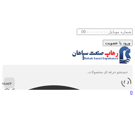
جستجو
0