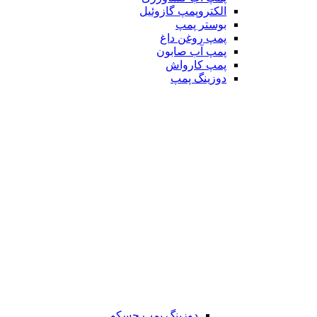
الکتروپمپ گازوئیل
بوستر پمپ
پمپ روغن داغ
پمپ آب صابون
پمپ کارواش
دوزینگ پمپ
دوزینگ پمپ جسکو