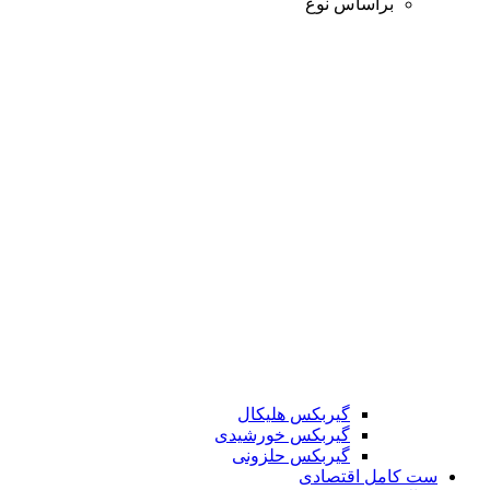
براساس نوع
گیربکس هلیکال
گیربکس خورشیدی
گیربکس حلزونی
ست کامل اقتصادی