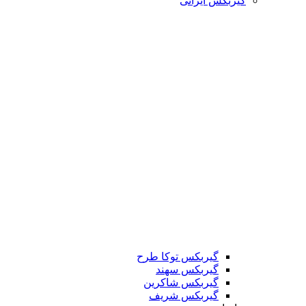
گیربکس ایرانی
گیربکس توکا طرح
گیربکس سهند
گیربکس شاکرین
گیربکس شریف