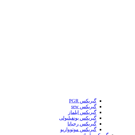
گیربکس PGR
گیربکس sew
گیربکس ایلماز
گیربکس بونفیلیولی
گیربکس رجیانا
گیربکس موتوواریو