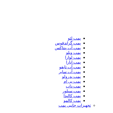
پمپ لئو
پمپ گراندفوس
پمپ آب پنتاکس
پمپ ویلو
پمپ لوارا
پمپ ابارا
پمپ آب تایفو
پمپ آب سایر
پمپ پدرولو
پمپ پی ام
پمپ داب
پمپ سیلور
پمپ کالپدا
پمپ کالمو
تجهیزات جانبی پمپ