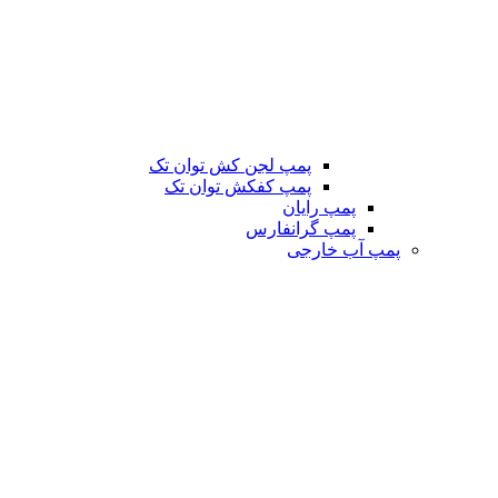
پمپ لجن کش توان تک
پمپ کفکش توان تک
پمپ رایان
پمپ گرانفارس
پمپ آب خارجی