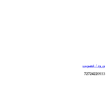
ورود / عضویت
7272422
0933