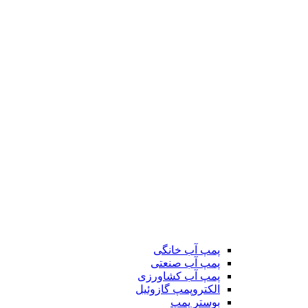
پمپ آب خانگی
پمپ آب صنعتی
پمپ آب کشاورزی
الکتروپمپ گازوئیل
بوستر پمپ