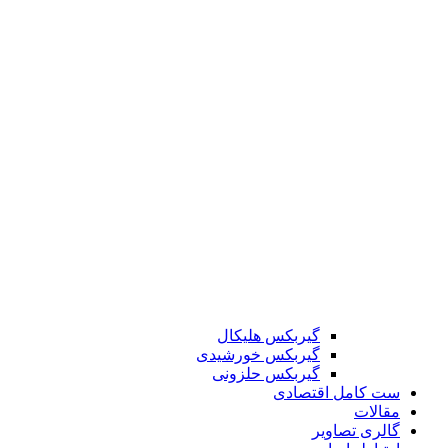
گیربکس هلیکال
گیربکس خورشیدی
گیربکس حلزونی
ست کامل اقتصادی
مقالات
گالری تصاویر