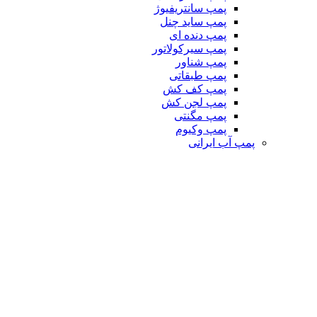
پمپ سانتریفیوژ
پمپ ساید چنل
پمپ دنده ای
پمپ سیرکولاتور
پمپ شناور
پمپ طبقاتی
پمپ کف کش
پمپ لجن کش
پمپ مگنتی
پمپ وکیوم
پمپ آب ایرانی