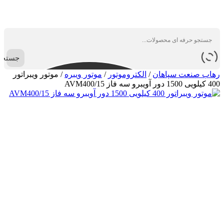
جستجو
رهاب صنعت سپاهان
/
الکتروموتور
/
موتور ویبره
/
موتور ویبراتور
400 کیلویی 1500 دور آویبرو سه فاز AVM400/15