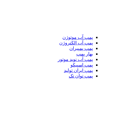
پمپ آب موتوژن
پمپ آب الکتروژن
پمپ پمپیران
بهار پمپ
پمپ آب نوید موتور
پمپ اسپیکو
پمپ ایران تولید
پمپ توان تک