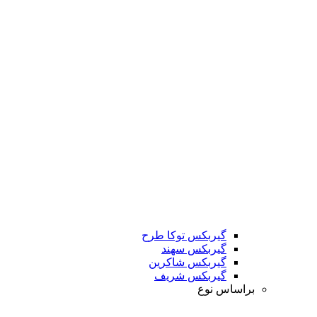
گیربکس توکا طرح
گیربکس سهند
گیربکس شاکرین
گیربکس شریف
براساس نوع