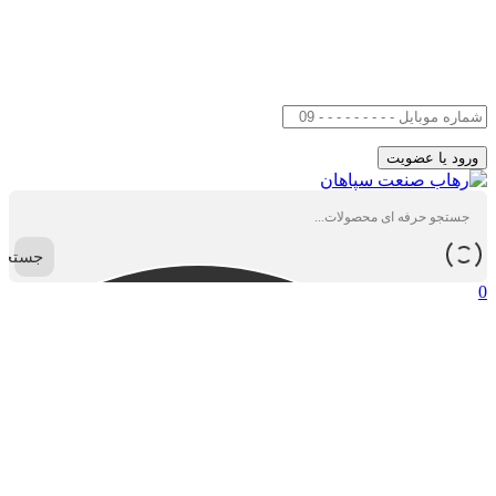
جستجو
0