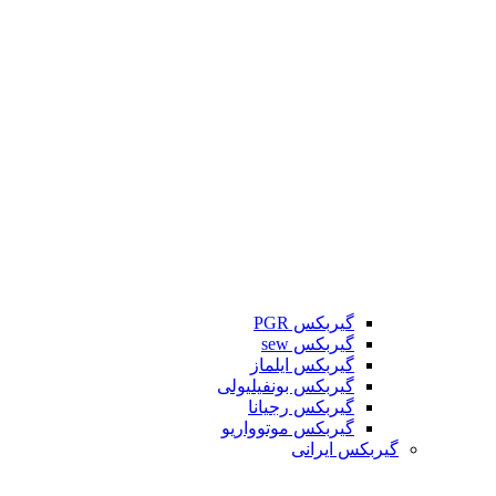
گیربکس PGR
گیربکس sew
گیربکس ایلماز
گیربکس بونفیلیولی
گیربکس رجیانا
گیربکس موتوواریو
گیربکس ایرانی