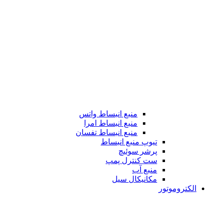
منبع انبساط واتس
منبع انبساط امرا
منبع انبساط تفسان
تیوپ منبع انبساط
پرشر سوئیچ
ست کنترل پمپ
منبع آب
مکانیکال سیل
الکتروموتور