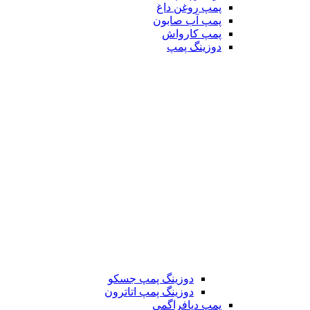
پمپ روغن داغ
پمپ آب صابون
پمپ کارواش
دوزینگ پمپ
دوزینگ پمپ جسکو
دوزینگ پمپ اتاترون
پمپ دیافراگمی