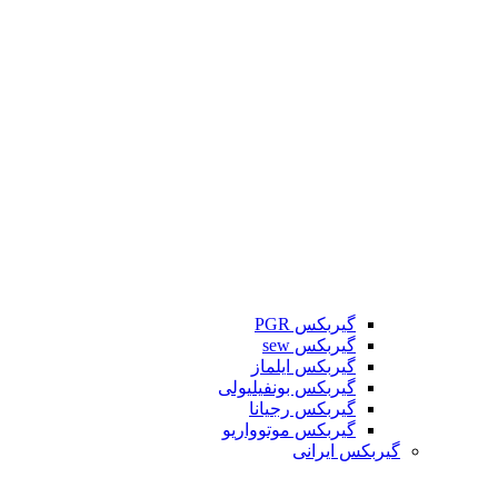
گیربکس PGR
گیربکس sew
گیربکس ایلماز
گیربکس بونفیلیولی
گیربکس رجیانا
گیربکس موتوواریو
گیربکس ایرانی