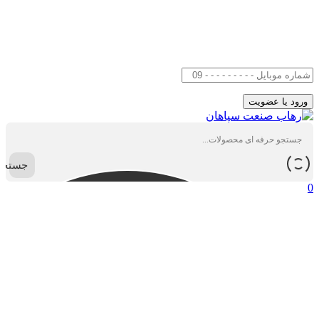
جستجو
0