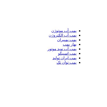
پمپ آب موتوژن
پمپ آب الکتروژن
پمپ پمپیران
بهار پمپ
پمپ آب نوید موتور
پمپ اسپیکو
پمپ ایران تولید
پمپ توان تک