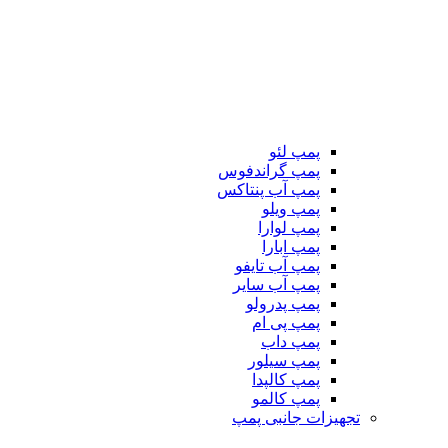
پمپ لئو
پمپ گراندفوس
پمپ آب پنتاکس
پمپ ویلو
پمپ لوارا
پمپ ابارا
پمپ آب تایفو
پمپ آب سایر
پمپ پدرولو
پمپ پی ام
پمپ داب
پمپ سیلور
پمپ کالپدا
پمپ کالمو
تجهیزات جانبی پمپ