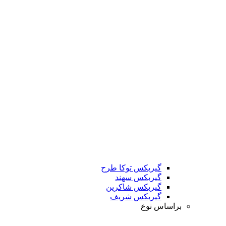
گیربکس توکا طرح
گیربکس سهند
گیربکس شاکرین
گیربکس شریف
براساس نوع