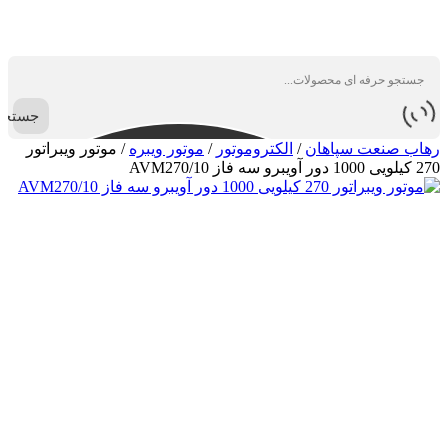
جستجو
رهاب صنعت سپاهان
/
الکتروموتور
/
موتور ویبره
/
موتور ویبراتور
270 کیلویی 1000 دور آویبرو سه فاز AVM270/10