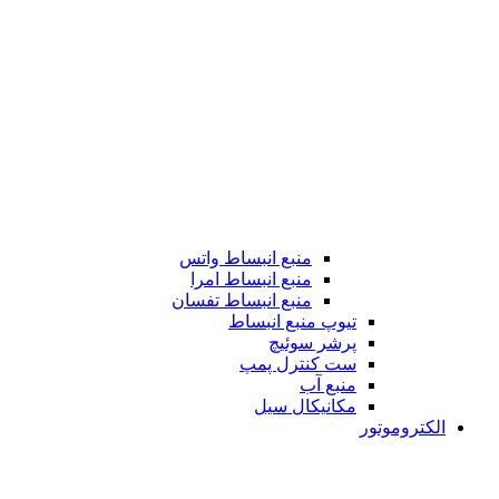
منبع انبساط واتس
منبع انبساط امرا
منبع انبساط تفسان
تیوپ منبع انبساط
پرشر سوئیچ
ست کنترل پمپ
منبع آب
مکانیکال سیل
الکتروموتور