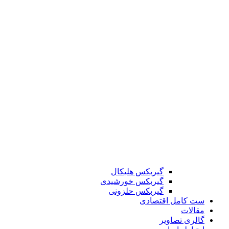
گیربکس هلیکال
گیربکس خورشیدی
گیربکس حلزونی
ست کامل اقتصادی
مقالات
گالری تصاویر