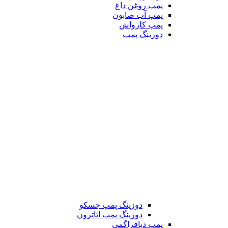
پمپ روغن داغ
پمپ آب صابون
پمپ کارواش
دوزینگ پمپ
دوزینگ پمپ جسکو
دوزینگ پمپ اتاترون
پمپ دیافراگمی