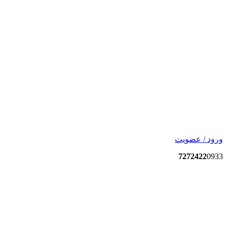
ورود / عضویت
7272422
0933