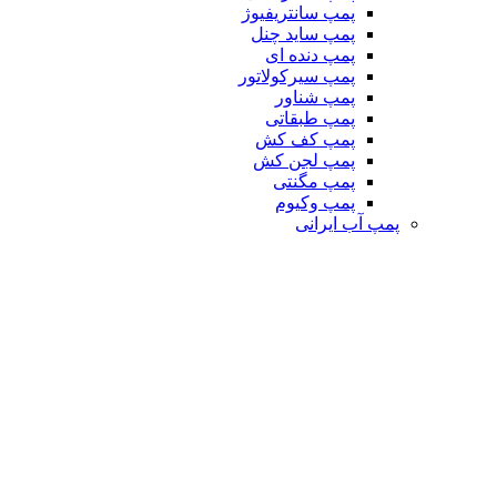
پمپ سانتریفیوژ
پمپ ساید چنل
پمپ دنده ای
پمپ سیرکولاتور
پمپ شناور
پمپ طبقاتی
پمپ کف کش
پمپ لجن کش
پمپ مگنتی
پمپ وکیوم
پمپ آب ایرانی