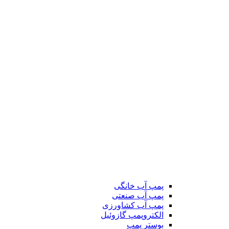
پمپ آب خانگی
پمپ آب صنعتی
پمپ آب کشاورزی
الکتروپمپ گازوئیل
بوستر پمپ