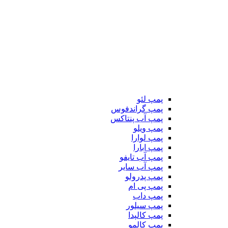
پمپ لئو
پمپ گراندفوس
پمپ آب پنتاکس
پمپ ویلو
پمپ لوارا
پمپ ابارا
پمپ آب تایفو
پمپ آب سایر
پمپ پدرولو
پمپ پی ام
پمپ داب
پمپ سیلور
پمپ کالپدا
پمپ کالمو