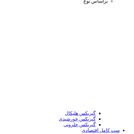
براساس نوع
گیربکس هلیکال
گیربکس خورشیدی
گیربکس حلزونی
ست کامل اقتصادی