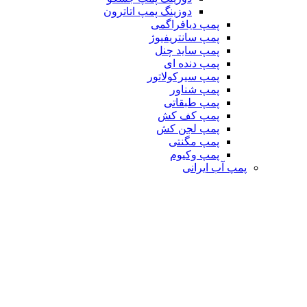
دوزینگ پمپ اتاترون
پمپ دیافراگمی
پمپ سانتریفیوژ
پمپ ساید چنل
پمپ دنده ای
پمپ سیرکولاتور
پمپ شناور
پمپ طبقاتی
پمپ کف کش
پمپ لجن کش
پمپ مگنتی
پمپ وکیوم
پمپ آب ایرانی