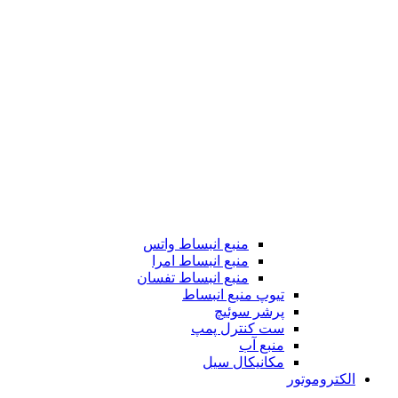
منبع انبساط واتس
منبع انبساط امرا
منبع انبساط تفسان
تیوپ منبع انبساط
پرشر سوئیچ
ست کنترل پمپ
منبع آب
مکانیکال سیل
الکتروموتور