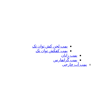
پمپ لجن کش توان تک
پمپ کفکش توان تک
پمپ رایان
پمپ گرانفارس
پمپ آب خارجی