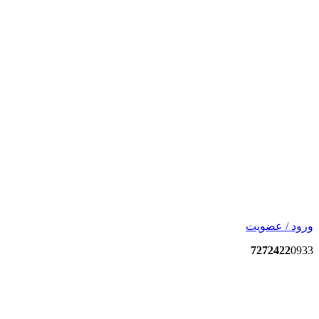
ورود / عضویت
7272422
0933