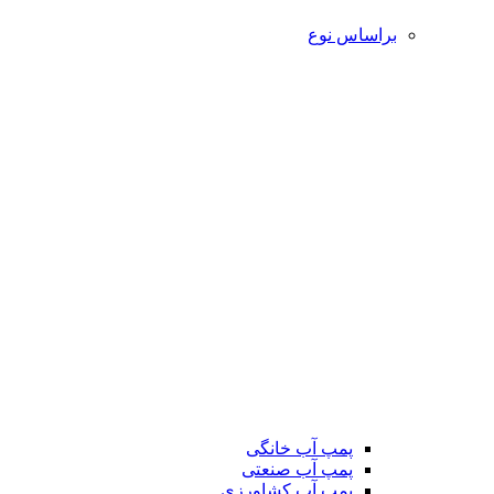
براساس نوع
پمپ آب خانگی
پمپ آب صنعتی
پمپ آب کشاورزی