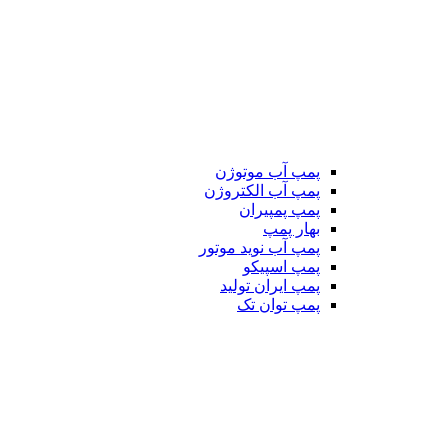
پمپ آب موتوژن
پمپ آب الکتروژن
پمپ پمپیران
بهار پمپ
پمپ آب نوید موتور
پمپ اسپیکو
پمپ ایران تولید
پمپ توان تک