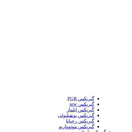
گیربکس PGR
گیربکس sew
گیربکس ایلماز
گیربکس بونفیلیولی
گیربکس رجیانا
گیربکس موتوواریو