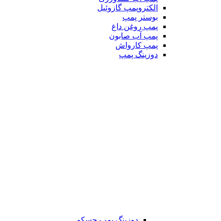
الکتروپمپ گازوئیل
بوستر پمپ
پمپ روغن داغ
پمپ آب صابون
پمپ کارواش
دوزینگ پمپ
دوزینگ پمپ جسکو