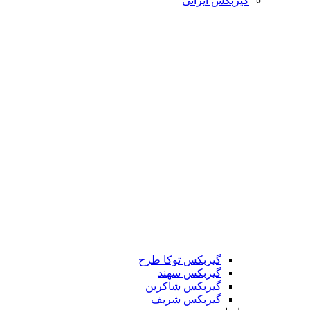
گیربکس ایرانی
گیربکس توکا طرح
گیربکس سهند
گیربکس شاکرین
گیربکس شریف