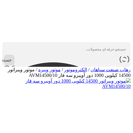
جستجو
رهاب صنعت سپاهان
/
الکتروموتور
/
موتور ویبره
/
موتور ویبراتور
14500 کیلویی 1000 دور آویبرو سه فاز AVM14500/10