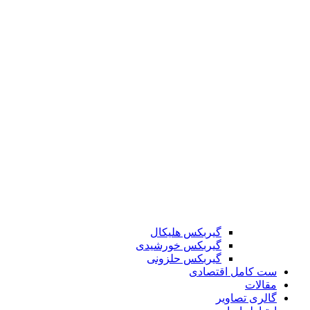
گیربکس هلیکال
گیربکس خورشیدی
گیربکس حلزونی
ست کامل اقتصادی
مقالات
گالری تصاویر