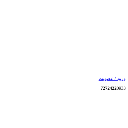
ورود / عضویت
7272422
0933