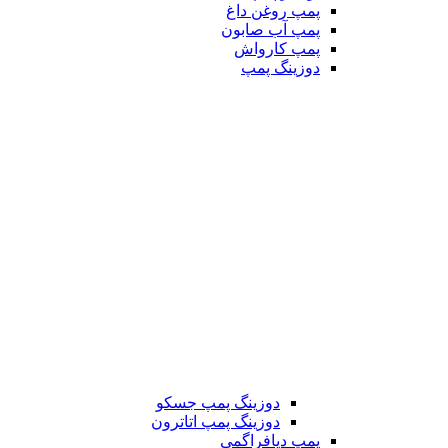
پمپ روغن داغ
پمپ آب صابون
پمپ کارواش
دوزینگ پمپ
دوزینگ پمپ جسکو
دوزینگ پمپ اتاترون
پمپ دیافراگمی