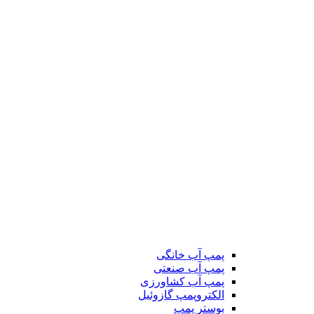
پمپ آب خانگی
پمپ آب صنعتی
پمپ آب کشاورزی
الکتروپمپ گازوئیل
بوستر پمپ