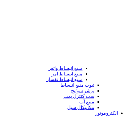
منبع انبساط واتس
منبع انبساط امرا
منبع انبساط تفسان
تیوپ منبع انبساط
پرشر سوئیچ
ست کنترل پمپ
منبع آب
مکانیکال سیل
الکتروموتور