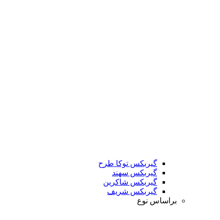
گیربکس توکا طرح
گیربکس سهند
گیربکس شاکرین
گیربکس شریف
براساس نوع