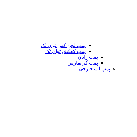
پمپ لجن کش توان تک
پمپ کفکش توان تک
پمپ رایان
پمپ گرانفارس
پمپ آب خارجی