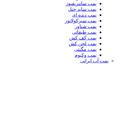
پمپ سانتریفیوژ
پمپ ساید چنل
پمپ دنده ای
پمپ سیرکولاتور
پمپ شناور
پمپ طبقاتی
پمپ کف کش
پمپ لجن کش
پمپ مگنتی
پمپ وکیوم
پمپ آب ایرانی