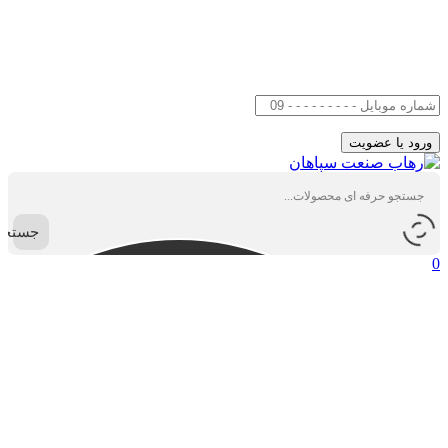
جستجو
0