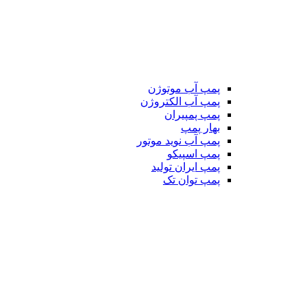
پمپ آب موتوژن
پمپ آب الکتروژن
پمپ پمپیران
بهار پمپ
پمپ آب نوید موتور
پمپ اسپیکو
پمپ ایران تولید
پمپ توان تک