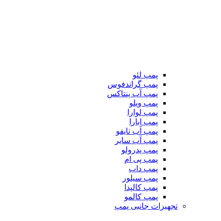
پمپ لئو
پمپ گراندفوس
پمپ آب پنتاکس
پمپ ویلو
پمپ لوارا
پمپ ابارا
پمپ آب تایفو
پمپ آب سایر
پمپ پدرولو
پمپ پی ام
پمپ داب
پمپ سیلور
پمپ کالپدا
پمپ کالمو
تجهیزات جانبی پمپ