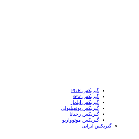
گیربکس PGR
گیربکس sew
گیربکس ایلماز
گیربکس بونفیلیولی
گیربکس رجیانا
گیربکس موتوواریو
گیربکس ایرانی