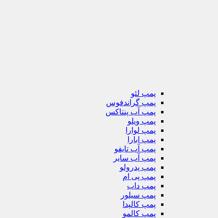
پمپ لئو
پمپ گراندفوس
پمپ آب پنتاکس
پمپ ویلو
پمپ لوارا
پمپ ابارا
پمپ آب تایفو
پمپ آب سایر
پمپ پدرولو
پمپ پی ام
پمپ داب
پمپ سیلور
پمپ کالپدا
پمپ کالمو