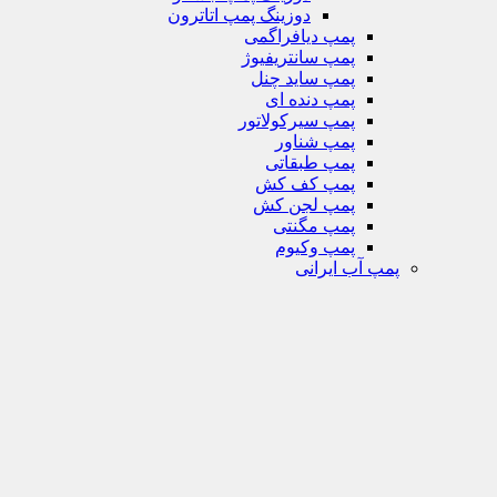
دوزینگ پمپ اتاترون
پمپ دیافراگمی
پمپ سانتریفیوژ
پمپ ساید چنل
پمپ دنده ای
پمپ سیرکولاتور
پمپ شناور
پمپ طبقاتی
پمپ کف کش
پمپ لجن کش
پمپ مگنتی
پمپ وکیوم
پمپ آب ایرانی