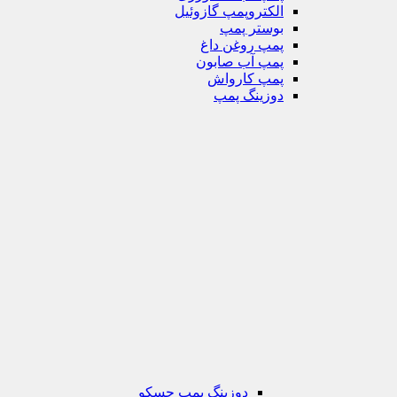
الکتروپمپ گازوئیل
بوستر پمپ
پمپ روغن داغ
پمپ آب صابون
پمپ کارواش
دوزینگ پمپ
دوزینگ پمپ جسکو