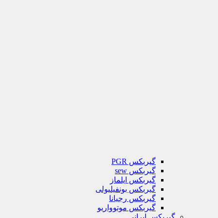
گیربکس PGR
گیربکس sew
گیربکس ایلماز
گیربکس بونفیلیولی
گیربکس رجیانا
گیربکس موتوواریو
گیربکس ایرانی