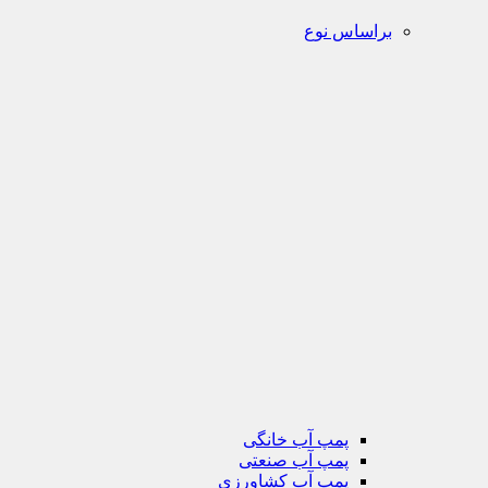
براساس نوع
پمپ آب خانگی
پمپ آب صنعتی
پمپ آب کشاورزی