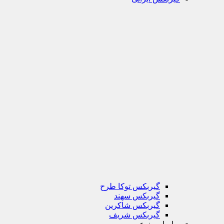
گیربکس توکا طرح
گیربکس سهند
گیربکس شاکرین
گیربکس شریف