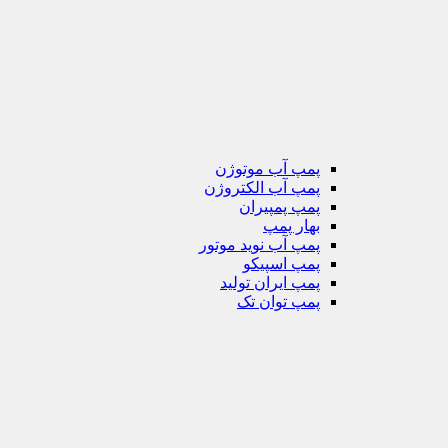
پمپ آب موتوژن
پمپ آب الکتروژن
پمپ پمپیران
بهار پمپ
پمپ آب نوید موتور
پمپ اسپیکو
پمپ ایران تولید
پمپ توان تک