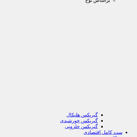
براساس نوع
گیربکس هلیکال
گیربکس خورشیدی
گیربکس حلزونی
ست کامل اقتصادی