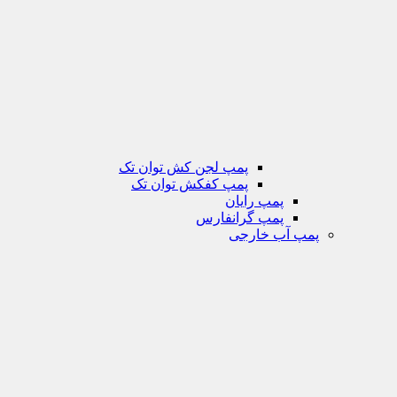
پمپ لجن کش توان تک
پمپ کفکش توان تک
پمپ رایان
پمپ گرانفارس
پمپ آب خارجی