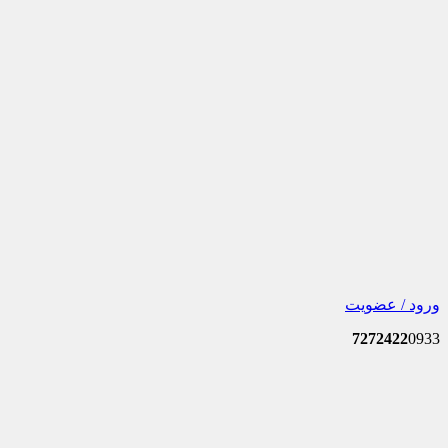
ورود / عضویت
7272422
0933