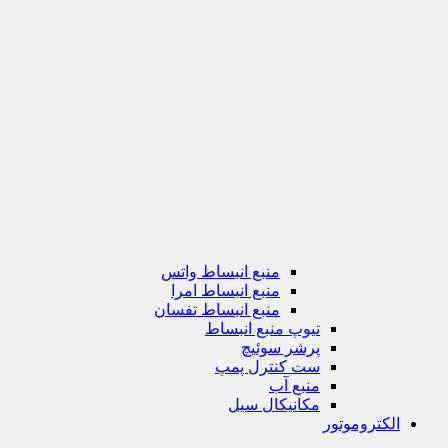
منبع انبساط واتس
منبع انبساط امرا
منبع انبساط تفسان
تیوپ منبع انبساط
پرشر سوئیچ
ست کنترل پمپ
منبع آب
مکانیکال سیل
الکتروموتور