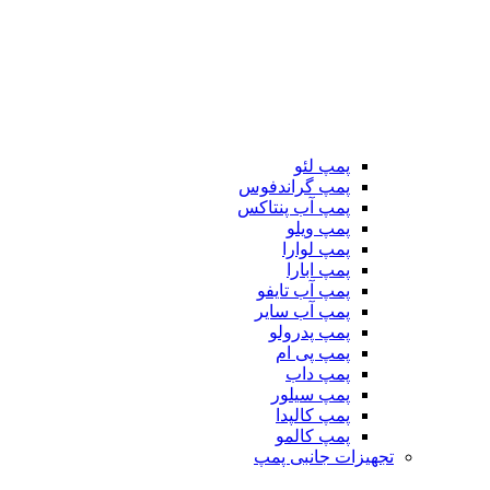
پمپ لئو
پمپ گراندفوس
پمپ آب پنتاکس
پمپ ویلو
پمپ لوارا
پمپ ابارا
پمپ آب تایفو
پمپ آب سایر
پمپ پدرولو
پمپ پی ام
پمپ داب
پمپ سیلور
پمپ کالپدا
پمپ کالمو
تجهیزات جانبی پمپ