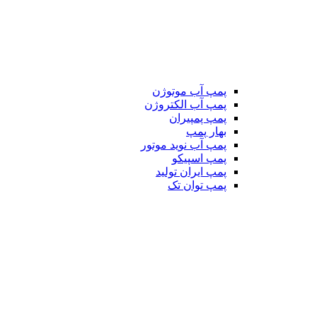
پمپ آب موتوژن
پمپ آب الکتروژن
پمپ پمپیران
بهار پمپ
پمپ آب نوید موتور
پمپ اسپیکو
پمپ ایران تولید
پمپ توان تک