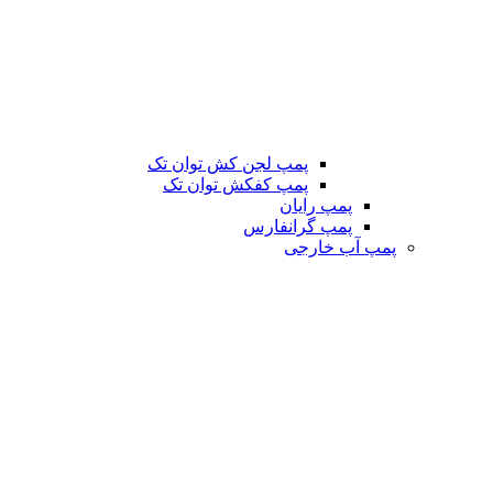
پمپ لجن کش توان تک
پمپ کفکش توان تک
پمپ رایان
پمپ گرانفارس
پمپ آب خارجی