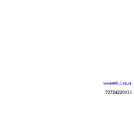
ورود / عضویت
7272422
0933