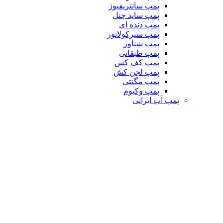
پمپ سانتریفیوژ
پمپ ساید چنل
پمپ دنده ای
پمپ سیرکولاتور
پمپ شناور
پمپ طبقاتی
پمپ کف کش
پمپ لجن کش
پمپ مگنتی
پمپ وکیوم
پمپ آب ایرانی