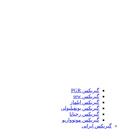
گیربکس PGR
گیربکس sew
گیربکس ایلماز
گیربکس بونفیلیولی
گیربکس رجیانا
گیربکس موتوواریو
گیربکس ایرانی