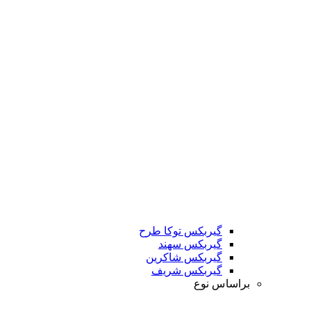
گیربکس توکا طرح
گیربکس سهند
گیربکس شاکرین
گیربکس شریف
براساس نوع