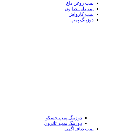
پمپ روغن داغ
پمپ آب صابون
پمپ کارواش
دوزینگ پمپ
دوزینگ پمپ جسکو
دوزینگ پمپ اتاترون
پمپ دیافراگمی