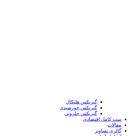
گیربکس هلیکال
گیربکس خورشیدی
گیربکس حلزونی
ست کامل اقتصادی
مقالات
گالری تصاویر