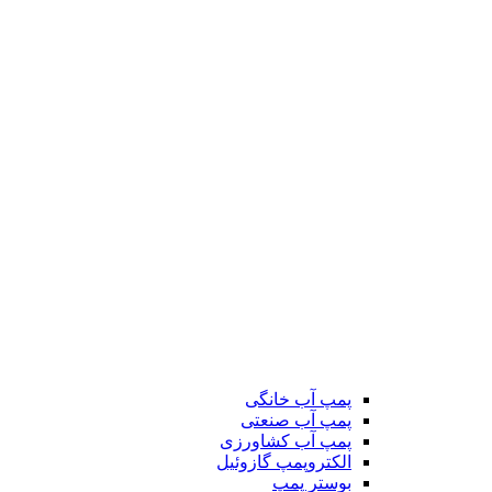
پمپ آب خانگی
پمپ آب صنعتی
پمپ آب کشاورزی
الکتروپمپ گازوئیل
بوستر پمپ