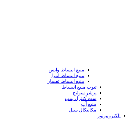
منبع انبساط واتس
منبع انبساط امرا
منبع انبساط تفسان
تیوپ منبع انبساط
پرشر سوئیچ
ست کنترل پمپ
منبع آب
مکانیکال سیل
الکتروموتور