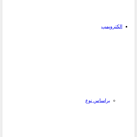
الکتروپمپ
براساس نوع