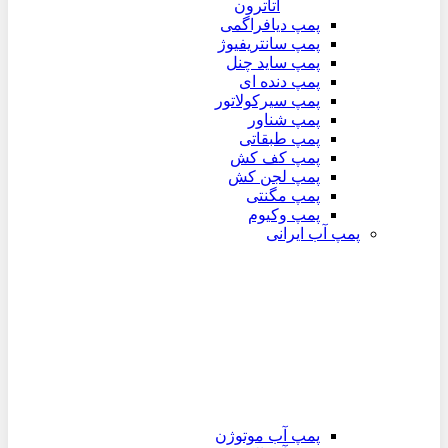
اتاترون
پمپ دیافراگمی
پمپ سانتریفیوژ
پمپ ساید چنل
پمپ دنده ای
پمپ سیرکولاتور
پمپ شناور
پمپ طبقاتی
پمپ کف کش
پمپ لجن کش
پمپ مگنتی
پمپ وکیوم
پمپ آب ایرانی
پمپ آب موتوژن