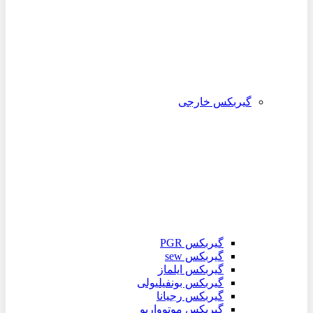
گیربکس خارجی
گیربکس PGR
گیربکس sew
گیربکس ایلماز
گیربکس بونفیلیولی
گیربکس رجیانا
گیربکس موتوواریو