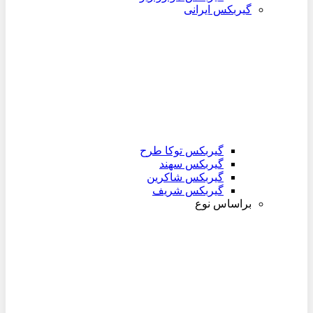
گیربکس ایرانی
گیربکس توکا طرح
گیربکس سهند
گیربکس شاکرین
گیربکس شریف
براساس نوع