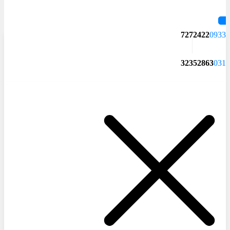
7272422
0933
32352863
031