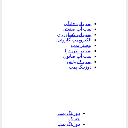
پمپ آب خانگی
پمپ آب صنعتی
پمپ آب کشاورزی
الکتروپمپ گازوئیل
بوستر پمپ
پمپ روغن داغ
پمپ آب صابون
پمپ کارواش
دوزینگ پمپ
دوزینگ پمپ
جسکو
دوزینگ پمپ