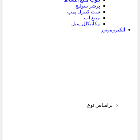
پرشر سوئیچ
ست کنترل پمپ
منبع آب
مکانیکال سیل
الکتروموتور
براساس نوع