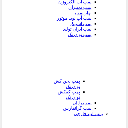
پمپ آب الکتروژن
پمپ پمپیران
بهار پمپ
پمپ آب نوید موتور
پمپ اسپیکو
پمپ ایران تولید
پمپ توان تک
پمپ لجن کش
توان تک
پمپ کفکش
توان تک
پمپ رایان
پمپ گرانفارس
پمپ آب خارجی