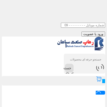
جستجو
0
ورود / عضویت