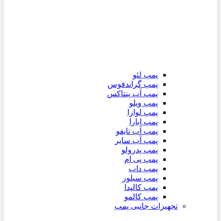
پمپ لئو
پمپ گراندفوس
پمپ آب پنتاکس
پمپ ویلو
پمپ لوارا
پمپ ابارا
پمپ آب تایفو
پمپ آب سایر
پمپ پدرولو
پمپ پی ام
پمپ داب
پمپ سیلور
پمپ کالپدا
پمپ کالمو
تجهیزات جانبی پمپ