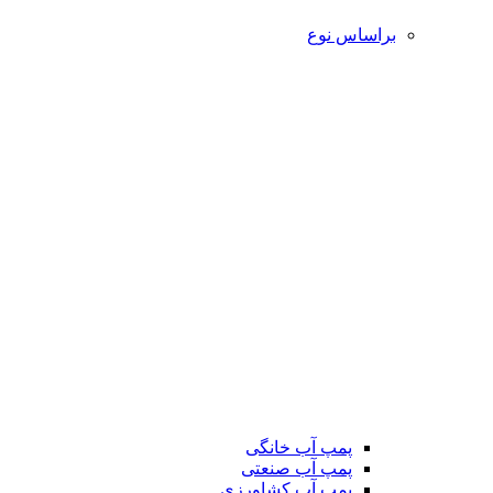
براساس نوع
پمپ آب خانگی
پمپ آب صنعتی
پمپ آب کشاورزی