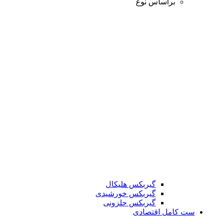
براساس نوع
گیربکس هلیکال
گیربکس خورشیدی
گیربکس حلزونی
ست کامل اقتصادی