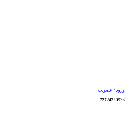
ورود / عضویت
7272422
0933