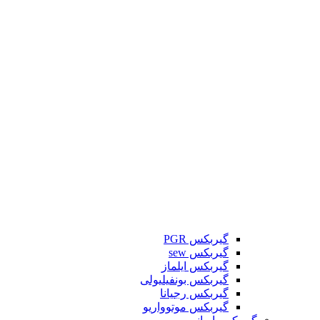
گیربکس PGR
گیربکس sew
گیربکس ایلماز
گیربکس بونفیلیولی
گیربکس رجیانا
گیربکس موتوواریو