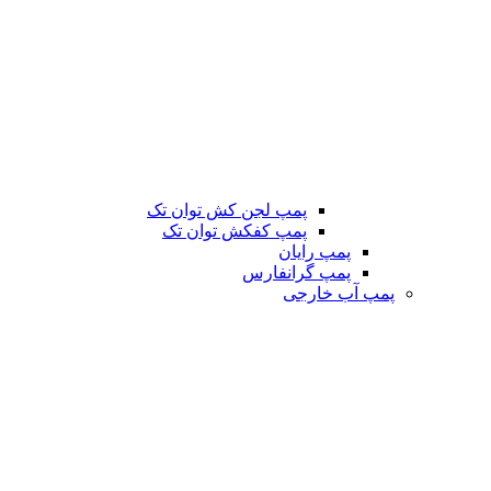
پمپ لجن کش توان تک
پمپ کفکش توان تک
پمپ رایان
پمپ گرانفارس
پمپ آب خارجی