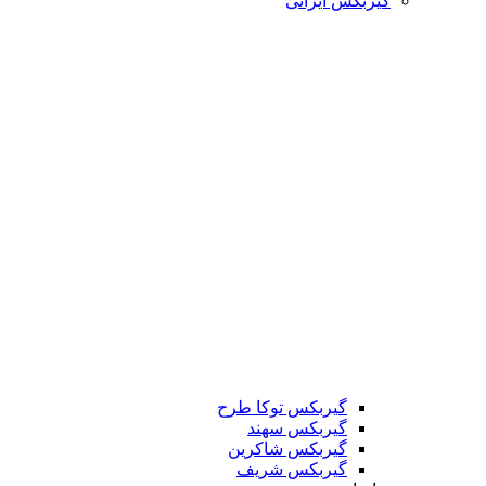
گیربکس ایرانی
گیربکس توکا طرح
گیربکس سهند
گیربکس شاکرین
گیربکس شریف