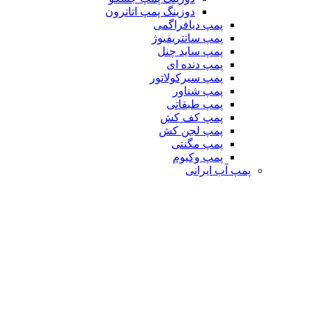
دوزینگ پمپ اتاترون
پمپ دیافراگمی
پمپ سانتریفیوژ
پمپ ساید چنل
پمپ دنده ای
پمپ سیرکولاتور
پمپ شناور
پمپ طبقاتی
پمپ کف کش
پمپ لجن کش
پمپ مگنتی
پمپ وکیوم
پمپ آب ایرانی