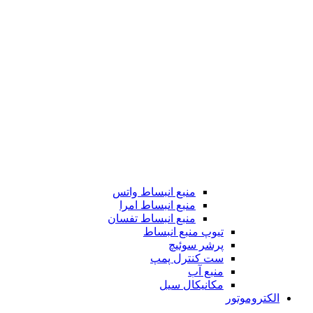
منبع انبساط واتس
منبع انبساط امرا
منبع انبساط تفسان
تیوپ منبع انبساط
پرشر سوئیچ
ست کنترل پمپ
منبع آب
مکانیکال سیل
الکتروموتور