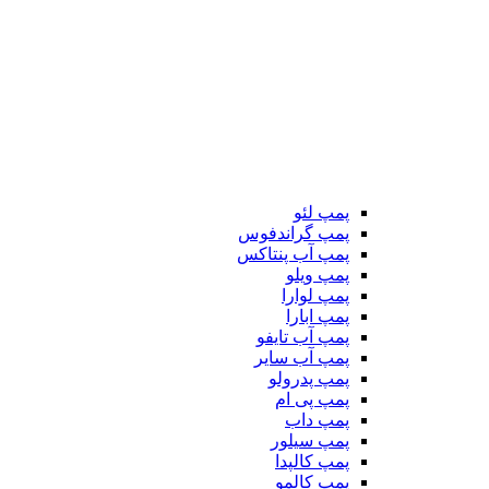
پمپ لئو
پمپ گراندفوس
پمپ آب پنتاکس
پمپ ویلو
پمپ لوارا
پمپ ابارا
پمپ آب تایفو
پمپ آب سایر
پمپ پدرولو
پمپ پی ام
پمپ داب
پمپ سیلور
پمپ کالپدا
پمپ کالمو