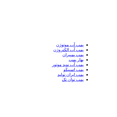
پمپ آب موتوژن
پمپ آب الکتروژن
پمپ پمپیران
بهار پمپ
پمپ آب نوید موتور
پمپ اسپیکو
پمپ ایران تولید
پمپ توان تک