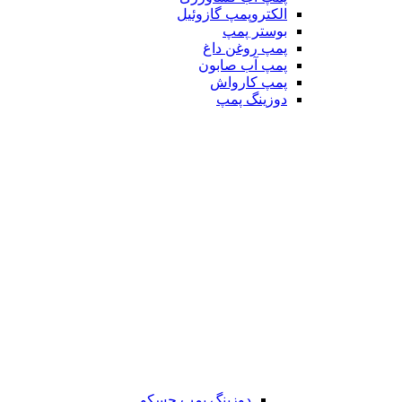
الکتروپمپ گازوئیل
بوستر پمپ
پمپ روغن داغ
پمپ آب صابون
پمپ کارواش
دوزینگ پمپ
دوزینگ پمپ جسکو